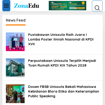
Skip
to
content
News Feed
ZonaEdu
Pustakawan Unissula Raih Juara I
Lomba Poster Ilmiah Nasional di KPDI
XVII
Perpustakaan Unissula Terpilih Menjadi
Tuan Rumah KPDI XIX Tahun 2028
Dosen FBSB Unissula Bekali Mahasiswa
Kebidanan Blora Etika dan Keterampilan
Public Speaking