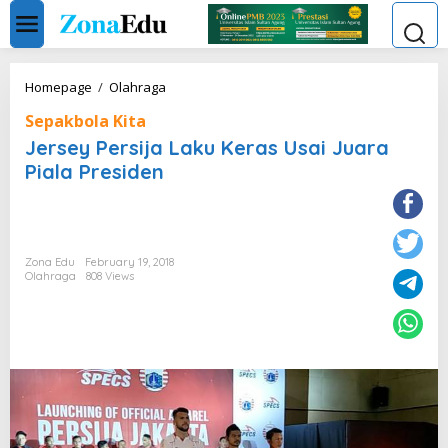
Skip
to
content
Jersey
Homepage
/
Olahraga
Persija
Sepakbola Kita
Laku
Keras
Jersey Persija Laku Keras Usai Juara
Usai
Piala Presiden
Juara
Piala
Presiden
Zona Edu
February 19, 2018
Olahraga
808 Views