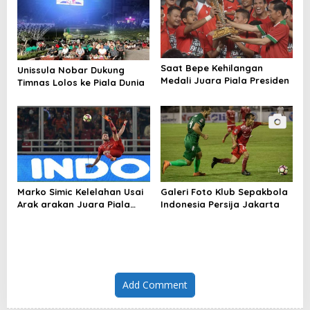
Saat Bepe Kehilangan
Unissula Nobar Dukung
Medali Juara Piala Presiden
Timnas Lolos ke Piala Dunia
Marko Simic Kelelahan Usai
Galeri Foto Klub Sepakbola
Arak arakan Juara Piala
Indonesia Persija Jakarta
Presiden
Add Comment