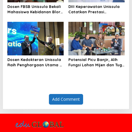
Dosen FBSB Unissula Bekali
DIII Keperawatan Unissula
Mahasiswa Kebidanan Blora
Catatkan Prestasi
Etika dan Keterampilan
Membanggakan, 100%
Public Speaking
Mahasiswanya Lulus Uji
Kompetensi Nasional
Dosen Kedokteran Unissula
Potensial Picu Banjir, Alih
Raih Penghargaan Utama di
Fungsi Lahan Mijen dan Tugu
Konferensi Internasional
Ancam Eksistensi Kota
Semarang
Add Comment