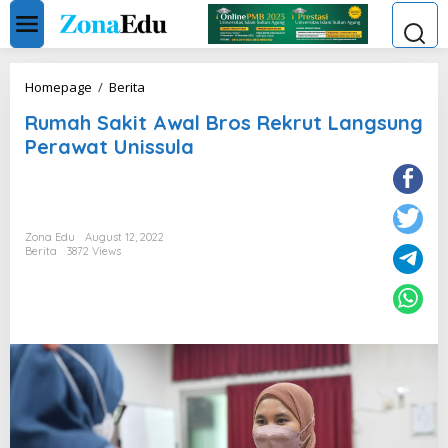
Skip
to
content
Rumah
Homepage
/
Berita
Sakit
Rumah Sakit Awal Bros Rekrut Langsung
Awal
Bros
Perawat Unissula
Rekrut
Langsung
Perawat
Unissula
Zona Edu
August 12, 2022
Berita
3872 Views