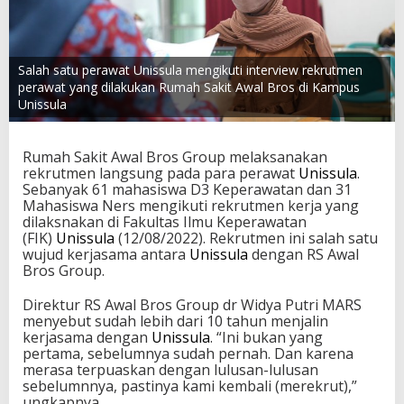
Salah satu perawat Unissula mengikuti interview rekrutmen
perawat yang dilakukan Rumah Sakit Awal Bros di Kampus
Unissula
Rumah Sakit Awal Bros Group melaksanakan
rekrutmen langsung pada para perawat
Unissula
.
Sebanyak 61 mahasiswa D3 Keperawatan dan 31
Mahasiswa Ners mengikuti rekrutmen kerja yang
dilaksnakan di Fakultas Ilmu Keperawatan
(FIK)
Unissula
(12/08/2022). Rekrutmen ini salah satu
wujud kerjasama antara
Unissula
dengan RS Awal
Bros Group.
Direktur RS Awal Bros Group dr Widya Putri MARS
menyebut sudah lebih dari 10 tahun menjalin
kerjasama dengan
Unissula
. “Ini bukan yang
pertama, sebelumnya sudah pernah. Dan karena
merasa terpuaskan dengan lulusan-lulusan
sebelumnnya, pastinya kami kembali (merekrut),”
ungkapnya.