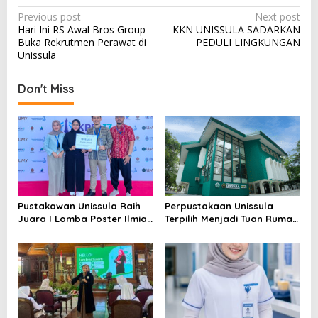
Post
Previous post
Next post
Hari Ini RS Awal Bros Group
KKN UNISSULA SADARKAN
navigation
Buka Rekrutmen Perawat di
PEDULI LINGKUNGAN
Unissula
Don't Miss
Pustakawan Unissula Raih
Perpustakaan Unissula
Juara I Lomba Poster Ilmiah
Terpilih Menjadi Tuan Rumah
Nasional di KPDI XVII
KPDI XIX Tahun 2028