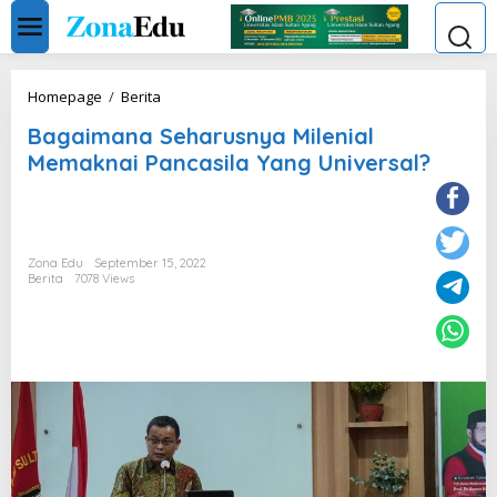
Skip
to
content
Bagaimana
Homepage
/
Berita
Seharusnya
Bagaimana Seharusnya Milenial
Milenial
Memaknai
Memaknai Pancasila Yang Universal?
Pancasila
Yang
Universal?
Zona Edu
September 15, 2022
Berita
7078 Views