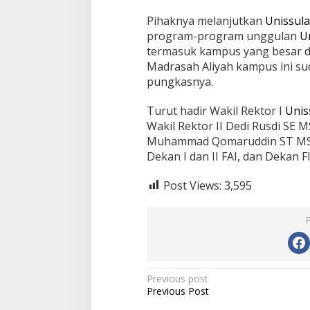
Pihaknya melanjutkan
Unissula
program-program unggulan
U
termasuk kampus yang besar di
Madrasah Aliyah kampus ini sud
pungkasnya.
Turut hadir Wakil Rektor I
Unis
Wakil Rektor II Dedi Rusdi SE MS
Muhammad Qomaruddin ST MSc 
Dekan I dan II FAI, dan Dekan F
Post Views:
3,595
Post
Previous post
Previous Post
navigation