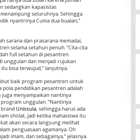
n sedangkan kapasistas
Jagatara Indonesia Siap
 menampung seluruhnya. Sehingga
Mengawal Kepemimpinan Mas Dar
Sudaryono sebagai Kepala Badan
iodik nyantrinya Cuma dua bualan,”
In Berita, Politik
|
July 23, 2026
Gizi Nasional
ah sarana dan prasarana memadai,
ren selama setahun penuh. “Cita-cita
ah full setahun di pesantren.
i unggulan dan menjadi rujukan
u bisa terwujud,” lanjutnya.
but baik program pesantren untuk
 pola pendidikan pesantren adalah
ya juga menyampaikan nantinya
 program unggulan. “Nantinya
i brand
Unissula
, sehingga harus ada
mam sholat, jadi ketika mahasiswa itu
kat akan secara langsung melihat
dalam penguasaan agamanya. Oh
adi imam, dan sebagainya,” jelasnya.