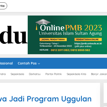
rita
Nasional
Contoh Pos
ndra
Sepakbola
Daihatsu
Partai Politik
Sepakbola Kita
Banjir Jaka
wa Jadi Program Uggulan