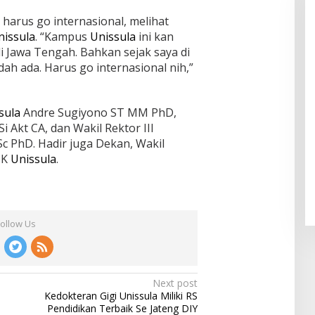
harus go internasional, melihat
nissula
. “Kampus
Unissula
ini kan
 Jawa Tengah. Bahkan sejak saya di
ah ada. Harus go internasional nih,”
sula
Andre Sugiyono ST MM PhD,
i Akt CA, dan Wakil Rektor III
PhD. Hadir juga Dekan, Wakil
IK
Unissula
.
Follow Us
Next post
Kedokteran Gigi Unissula Miliki RS
Pendidikan Terbaik Se Jateng DIY