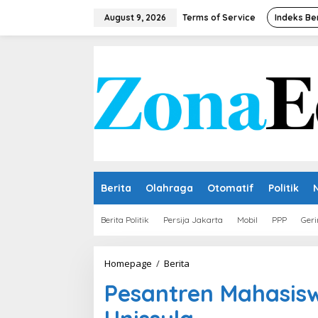
Skip
to
August 9, 2026
Terms of Service
Indeks Be
content
Berita
Olahraga
Otomatif
Politik
Berita Politik
Persija Jakarta
Mobil
PPP
Geri
Pesantren
Homepage
/
Berita
Mahasiswa
Pesantren Mahasis
Jadi
Program
Uggulan