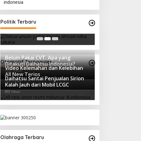
Ini Dia Hubungan Partai Garuda
Strategi PPP Me
Politik Terbaru
dengan Gerindra
Ganjar dan Gus Y
In Berita, Politik
|
February 19, 2018
In Berita, Politik
|
Febru
Belum Pakai CVT, Apa yang
Otomotif Terpopuler
Ditakuti Daihatsu Indonesia?
Video Kelemahan dan Kelebihan
1922 Views
All New Terios
Daihatsu Santai Penjualan Sirion
1631 Views
Kalah Jauh dari Mobil LCGC
833 Views
Olahraga Terbaru