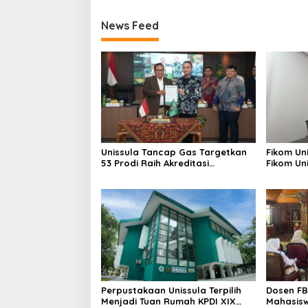
News Feed
Unissula Tancap Gas Targetkan
Fikom Un
53 Prodi Raih Akreditasi
Fikom Uni
Internasional ACQUIN Lewat
Tinjau T
Jalur Fast Track
Unggula
Perpustakaan Unissula Terpilih
Dosen FB
Menjadi Tuan Rumah KPDI XIX
Mahasisw