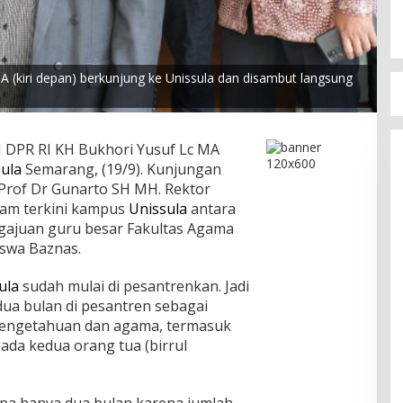
A (kiri depan) berkunjung ke Unissula dan disambut langsung
I DPR RI KH Bukhori Yusuf Lc MA
ula
Semarang, (19/9). Kunjungan
 Prof Dr Gunarto SH MH. Rektor
am terkini kampus
Unissula
antara
gajuan guru besar Fakultas Agama
iswa Baznas.
ula
sudah mulai di pesantrenkan. Jadi
ua bulan di pesantren sebagai
pengetahuan dan agama, termasuk
ada kedua orang tua (birrul
pa hanya dua bulan karena jumlah