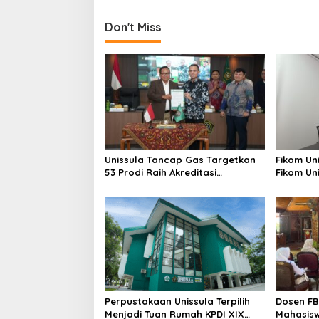
Don't Miss
Unissula Tancap Gas Targetkan
Fikom Un
53 Prodi Raih Akreditasi
Fikom Uni
Internasional ACQUIN Lewat
Tinjau T
Jalur Fast Track
Unggula
Perpustakaan Unissula Terpilih
Dosen FB
Menjadi Tuan Rumah KPDI XIX
Mahasisw