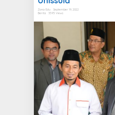
Unissula
Unissula
Zona Edu
September 19, 2022
Berita
3595 Views