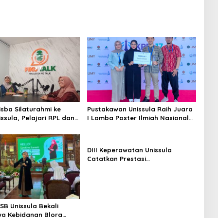
isba Silaturahmi ke
Pustakawan Unissula Raih Juara
ssula, Pelajari RPL dan
I Lomba Poster Ilmiah Nasional
iga Laboratorium
di KPDI XVII
n
DIII Keperawatan Unissula
Catatkan Prestasi
Membanggakan, 100%
Mahasiswanya Lulus Uji
Kompetensi Nasional
SB Unissula Bekali
a Kebidanan Blora