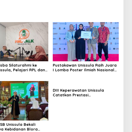
isba Silaturahmi ke
Pustakawan Unissula Raih Juara
ssula, Pelajari RPL dan
I Lomba Poster Ilmiah Nasional
iga Laboratorium
di KPDI XVII
n
DIII Keperawatan Unissula
Catatkan Prestasi
Membanggakan, 100%
Mahasiswanya Lulus Uji
Kompetensi Nasional
SB Unissula Bekali
a Kebidanan Blora