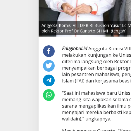
Anggota Komisi VIII DPR RI Bukhori Yusuf Lc M
oleh Rektor Prof Dr Gunarto SH MH (tengah)
Eduglobal.id
Anggota Komisi VII
melakukan kunjungan ke
Uniss
diterima langsung oleh Rektor
menyampaikan berbagai progr
lain pesantren mahasiswa, pen
Islam (FAI) dan kerjasama beas
“Saat ini mahasiswa baru
Uniss
memang kita wajibkan selama d
sarana mengaplikasikan ilmu 
mengajari mereka berbakti kep
walidain),” ungkapnya.
Masih menurut Gunarto, “Kena