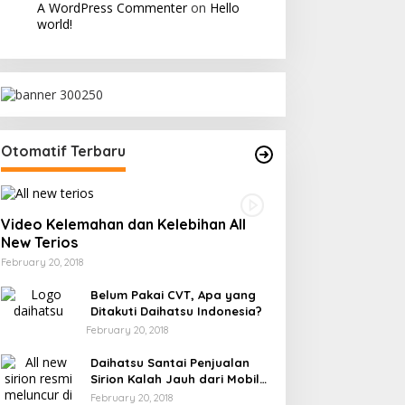
A WordPress Commenter
on
Hello
world!
Otomatif Terbaru
Video Kelemahan dan Kelebihan All
New Terios
February 20, 2018
Belum Pakai CVT, Apa yang
Ditakuti Daihatsu Indonesia?
February 20, 2018
Daihatsu Santai Penjualan
Sirion Kalah Jauh dari Mobil
LCGC
February 20, 2018