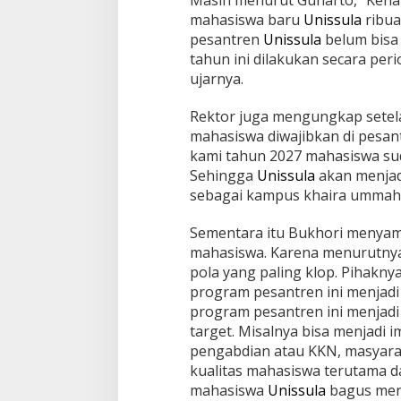
mahasiswa baru
Unissula
ribua
pesantren
Unissula
belum bisa
tahun ini dilakukan secara per
ujarnya.
Rektor juga mengungkap setel
mahasiswa diwajibkan di pesant
kami tahun 2027 mahasiswa sud
Sehingga
Unissula
akan menjad
sebagai kampus khaira ummah it
Sementara itu Bukhori menyam
mahasiswa. Karena menurutnya
pola yang paling klop. Pihakn
program pesantren ini menjadi
program pesantren ini menjad
target. Misalnya bisa menjadi i
pengabdian atau KKN, masyara
kualitas mahasiswa terutama 
mahasiswa
Unissula
bagus menj