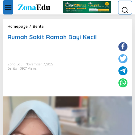
Skip
to
content
Rumah
Homepage
/
Berita
Sakit
Rumah Sakit Ramah Bayi Kecil
Ramah
Bayi
Kecil
Zona Edu
November 7, 2022
Berita
3907 Views