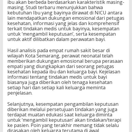
ibu akan berbeda berdasarkan karakteristik masing-
masing. Studi terbaru menunjukkan bahwa
kebutuhan Ibu yang bayinya dirawat di NICU antara
lain mendapatkan dukungan emosional dari petugas
kesehatan, informasi yang jelas dan komprehensif
terkait tindakan medis untuk bayinya, kesempatan
untuk ‘mengambil keputusan’, serta kesempatan
untuk aktif dilibatkan dalam perawatan bayi.
Hasil analisis pada empat rumah sakit besar di
wilayah Kota Semarang, perawat neonatal telah
memberikan dukungan emosional berupa perasaan
empati yang diungkapkan dari seorang petugas
kesehatan kepada ibu dan keluarga bayi. Kejelasan
informasi tentang tindakan medis untuk bayi
biasanya juga diberikan oleh tenaga kesehatan
setiap hari dan setiap kali keluarga meminta
penjelasan.
Selanjutnya, kesempatan pengambilan keputusan
diberikan melalui persetujuan tindakan yang juga
terdapat muatan edukasi saat keluarga diminta
untuk ‘mengambil keputusan’ akan tindakan/terapi
ke pasien. Poin yang terakhir memang tidak selalu
dirasakan oleh keluarga terutama di awal