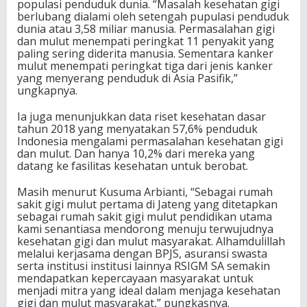
populasi penduduk dunia. “Masalah kesehatan gigi
berlubang dialami oleh setengah pupulasi penduduk
dunia atau 3,58 miliar manusia. Permasalahan gigi
dan mulut menempati peringkat 11 penyakit yang
paling sering diderita manusia. Sementara kanker
mulut menempati peringkat tiga dari jenis kanker
yang menyerang penduduk di Asia Pasifik,”
ungkapnya.
Ia juga menunjukkan data riset kesehatan dasar
tahun 2018 yang menyatakan 57,6% penduduk
Indonesia mengalami permasalahan kesehatan gigi
dan mulut. Dan hanya 10,2% dari mereka yang
datang ke fasilitas kesehatan untuk berobat.
Masih menurut Kusuma Arbianti, “Sebagai rumah
sakit gigi mulut pertama di Jateng yang ditetapkan
sebagai rumah sakit gigi mulut pendidikan utama
kami senantiasa mendorong menuju terwujudnya
kesehatan gigi dan mulut masyarakat. Alhamdulillah
melalui kerjasama dengan BPJS, asuransi swasta
serta institusi institusi lainnya RSIGM SA semakin
mendapatkan kepercayaan masyarakat untuk
menjadi mitra yang ideal dalam menjaga kesehatan
gigi dan mulut masyarakat,” pungkasnya.