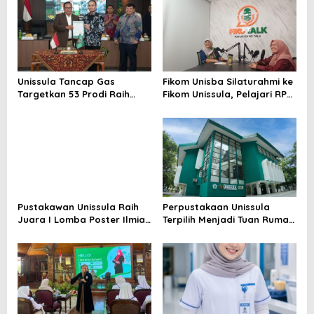
Unissula Tancap Gas
Fikom Unisba Silaturahmi ke
Targetkan 53 Prodi Raih
Fikom Unissula, Pelajari RPL
Akreditasi Internasional
dan Tinjau Tiga
ACQUIN Lewat Jalur Fast
Laboratorium Unggulan
Track
Pustakawan Unissula Raih
Perpustakaan Unissula
Juara I Lomba Poster Ilmiah
Terpilih Menjadi Tuan Rumah
Nasional di KPDI XVII
KPDI XIX Tahun 2028