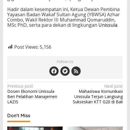
Hadir dalam kesempatan ini, Ketua Dewan Pembina
Yayasan Badan Wakaf Sultan Agung (YBWSA) Azhar
Combo, Wakil Rektor III Muhammad Qomaruddin,
MSc PhD, serta para dekan di lingkungan
Unissula
.
Post Views:
5,156
Follow Us
Post
Previous post
Next post
Dosen Ekonomi Unissula
Mahasiswa Komunikasi
navigation
Beri Pelatihan Manajemen
Unissula Terjun Langsung
LAZIS
Sukseskan KTT G20 di Bali
Don't Miss