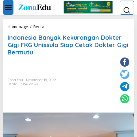
Skip
to
content
Indonesia
Homepage
/
Berita
Banyak
Indonesia Banyak Kekurangan Dokter
Kekurangan
Dokter
Gigi FKG Unissula Siap Cetak Dokter Gigi
Gigi
Bermutu
FKG
Unissula
Siap
Cetak
Dokter
Zona Edu
November 15, 2022
Gigi
Berita
5156 Views
Bermutu