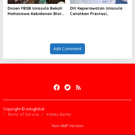
Dosen FBSB Unissula Bekali
DIII Keperawatan Unissula
Mahasiswa Kebidanan Blora
Catatkan Prestasi
Etika dan Keterampilan
Membanggakan, 100%
Public Speaking
Mahasiswanya Lulus Uji
Kompetensi Nasional
Add Comment
Copyright © eduglobal
Terms of Service
Indeks Berita
Non AMP Version