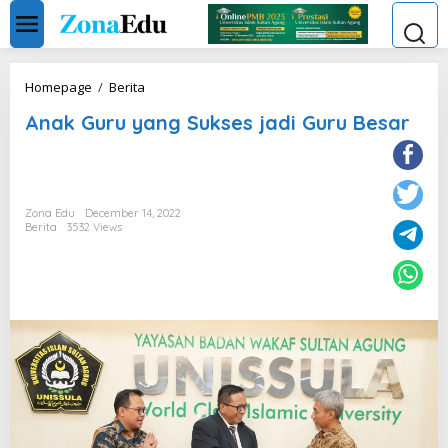
Skip
to
content
Anak
Homepage
/
Berita
Guru
Anak Guru yang Sukses jadi Guru Besar
yang
Sukses
jadi
Guru
Besar
Zona Edu
December 14, 2022
Berita
3532 Views