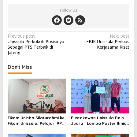
Follow Us
Post
Previous post
Next post
Unissula Perkokoh Posisinya
FBIK Unissula Perluas
navigation
Sebagai PTS Terbaik di
Kerjasama Riset
Jateng
Don't Miss
Fikom Unisba Silaturahmi ke
Pustakawan Unissula Raih
Fikom Unissula, Pelajari RPL
Juara I Lomba Poster Ilmiah
dan Tinjau Tiga
Nasional di KPDI XVII
Laboratorium Unggulan