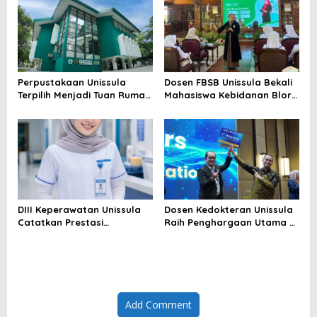
Perpustakaan Unissula
Dosen FBSB Unissula Bekali
Terpilih Menjadi Tuan Rumah
Mahasiswa Kebidanan Blora
KPDI XIX Tahun 2028
Etika dan Keterampilan
Public Speaking
DIII Keperawatan Unissula
Dosen Kedokteran Unissula
Catatkan Prestasi
Raih Penghargaan Utama di
Membanggakan, 100%
Konferensi Internasional
Mahasiswanya Lulus Uji
Kompetensi Nasional
Add Comment