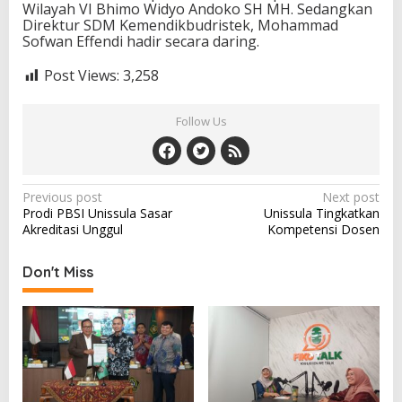
Wilayah VI Bhimo Widyo Andoko SH MH. Sedangkan
Direktur SDM Kemendikbudristek, Mohammad
Sofwan Effendi hadir secara daring.
Post Views:
3,258
Follow Us
Post
Previous post
Next post
Prodi PBSI Unissula Sasar
Unissula Tingkatkan
navigation
Akreditasi Unggul
Kompetensi Dosen
Don't Miss