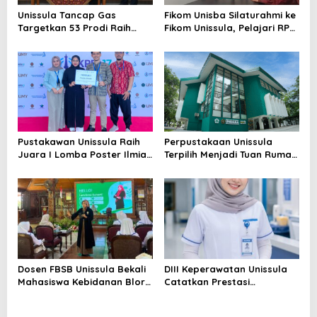
Unissula Tancap Gas
Fikom Unisba Silaturahmi ke
Targetkan 53 Prodi Raih
Fikom Unissula, Pelajari RPL
Akreditasi Internasional
dan Tinjau Tiga
ACQUIN Lewat Jalur Fast
Laboratorium Unggulan
Track
Pustakawan Unissula Raih
Perpustakaan Unissula
Juara I Lomba Poster Ilmiah
Terpilih Menjadi Tuan Rumah
Nasional di KPDI XVII
KPDI XIX Tahun 2028
Dosen FBSB Unissula Bekali
DIII Keperawatan Unissula
Mahasiswa Kebidanan Blora
Catatkan Prestasi
Etika dan Keterampilan
Membanggakan, 100%
Public Speaking
Mahasiswanya Lulus Uji