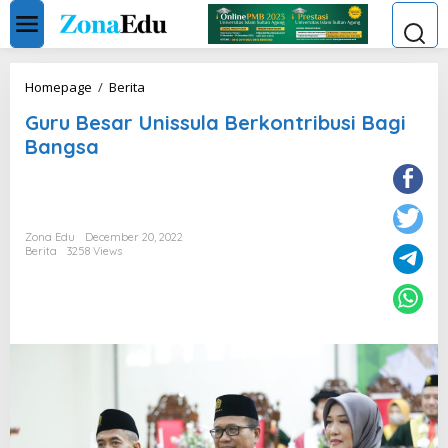
Skip
to
content
Guru
Homepage
/
Berita
Besar
Guru Besar Unissula Berkontribusi Bagi
Unissula
Berkontribusi
Bangsa
Bagi
Bangsa
Zona Edu
December 20, 2022
Berita
3258 Views