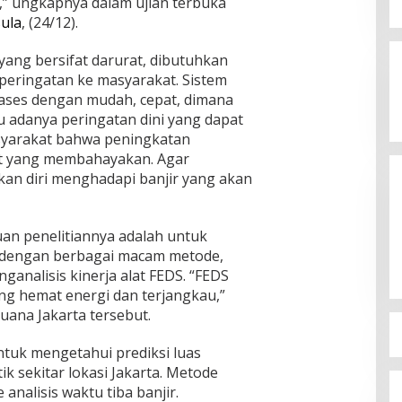
,” ungkapnya dalam ujian terbuka
Jagatara Indonesia Siap
ula
, (24/12).
Mengawal Kepemimpinan Mas Dar
Sudaryono sebagai Kepala Badan
ang bersifat darurat, dibutuhkan
In Berita, Politik
|
July 23, 2026
Gizi Nasional
peringatan ke masyarakat. Sistem
ases dengan mudah, cepat, dimana
lu adanya peringatan dini yang dapat
yarakat bahwa peningkatan
at yang membahayakan. Agar
an diri menghadapi banjir yang akan
juan penelitiannya adalah untuk
r dengan berbagai macam metode,
analisis kinerja alat FEDS. “FEDS
yang hemat energi dan terjangkau,”
uana Jakarta tersebut.
ntuk mengetahui prediksi luas
ik sekitar lokasi Jakarta. Metode
nalisis waktu tiba banjir.