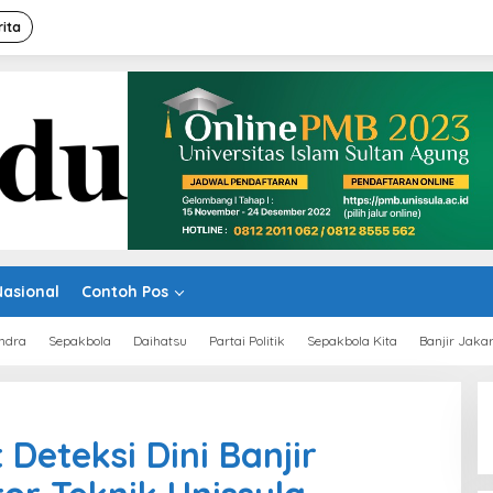
rita
Nasional
Contoh Pos
ndra
Sepakbola
Daihatsu
Partai Politik
Sepakbola Kita
Banjir Jaka
Deteksi Dini Banjir