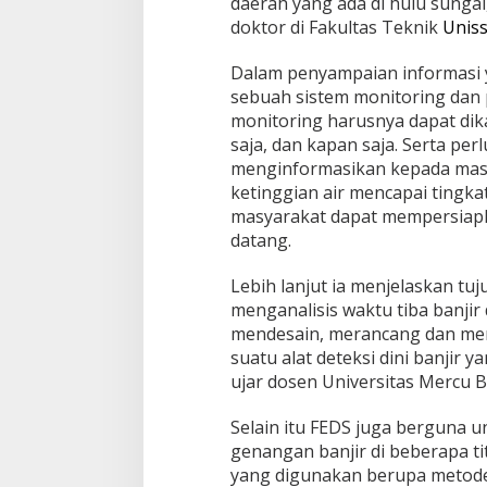
daerah yang ada di hulu sungai
doktor di Fakultas Teknik
Uniss
Dalam penyampaian informasi y
sebuah sistem monitoring dan 
monitoring harusnya dapat dik
saja, dan kapan saja. Serta per
menginformasikan kepada mas
ketinggian air mencapai tingk
masyarakat dapat mempersiapk
datang.
Lebih lanjut ia menjelaskan tu
menganalisis waktu tiba banji
mendesain, merancang dan meng
suatu alat deteksi dini banjir 
ujar dosen Universitas Mercu B
Selain itu FEDS juga berguna u
genangan banjir di beberapa tit
yang digunakan berupa metode a