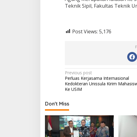
Teknik Sipil, Fakultas Teknik Un
Post Views:
5,176
Post
Previous post
Perluas Kerjasama Internasional
navigation
Kedokteran Unissula Kirim Mahasis
Ke USIM
Don't Miss