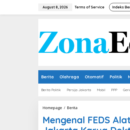
Skip
to
August 8, 2026
Terms of Service
Indeks Be
content
Berita
Olahraga
Otomatif
Politik
Berita Politik
Persija Jakarta
Mobil
PPP
Geri
Mengenal
Homepage
/
Berita
FEDS
Mengenal FEDS Alat 
Alat
Deteksi
Dini