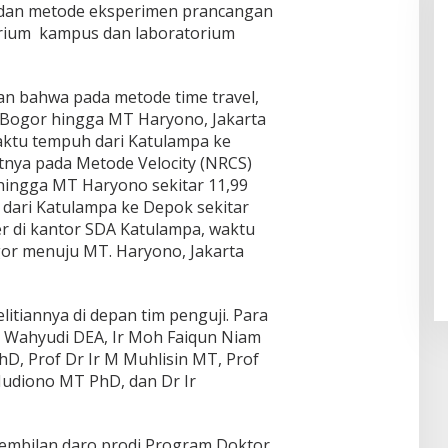
 dan metode eksperimen prancangan
torium kampus dan laboratorium
an bahwa pada metode time travel,
 Bogor hingga MT Haryono, Jakarta
aktu tempuh dari Katulampa ke
utnya pada Metode Velocity (NRCS)
hingga MT Haryono sekitar 11,99
dari Katulampa ke Depok sekitar
er di kantor SDA Katulampa, waktu
or menuju MT. Haryono, Jakarta
tiannya di depan tim penguji. Para
m Wahyudi DEA, Ir Moh Faiqun Niam
hD, Prof Dr Ir M Muhlisin MT, Prof
Mudiono MT PhD, dan Dr Ir
embilan daro prodi Program Doktor