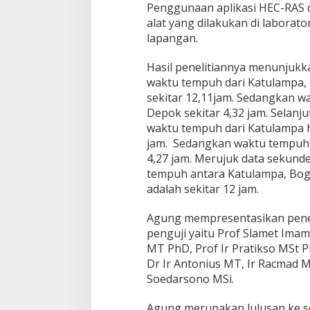
Penggunaan aplikasi HEC-RAS
alat yang dilakukan di labora
lapangan.
Hasil penelitiannya menunjukk
waktu tempuh dari Katulampa,
sekitar 12,11jam. Sedangkan w
Depok sekitar 4,32 jam. Selanj
waktu tempuh dari Katulampa 
jam. Sedangkan waktu tempuh 
4,27 jam. Merujuk data sekund
tempuh antara Katulampa, Bog
adalah sekitar 12 jam.
Agung mempresentasikan peneli
penguji yaitu Prof Slamet Ima
MT PhD, Prof Ir Pratikso MSt P
Dr Ir Antonius MT, Ir Racmad 
Soedarsono MSi.
Agung merupakan lulusan ke s