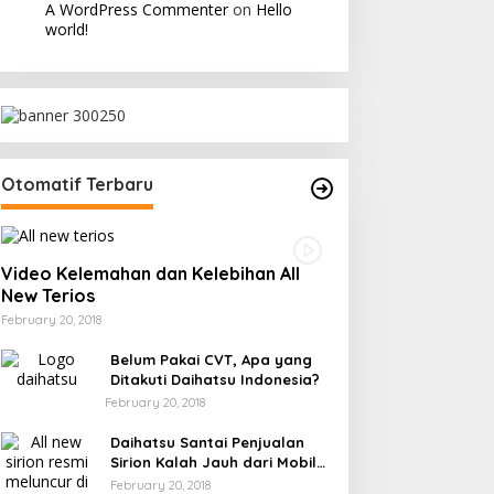
A WordPress Commenter
on
Hello
world!
Otomatif Terbaru
Video Kelemahan dan Kelebihan All
New Terios
February 20, 2018
Belum Pakai CVT, Apa yang
Ditakuti Daihatsu Indonesia?
February 20, 2018
Daihatsu Santai Penjualan
Sirion Kalah Jauh dari Mobil
LCGC
February 20, 2018