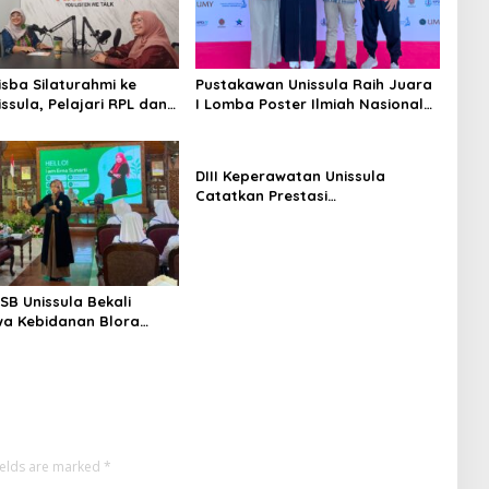
isba Silaturahmi ke
Pustakawan Unissula Raih Juara
ssula, Pelajari RPL dan
I Lomba Poster Ilmiah Nasional
iga Laboratorium
di KPDI XVII
n
DIII Keperawatan Unissula
Catatkan Prestasi
Membanggakan, 100%
Mahasiswanya Lulus Uji
Kompetensi Nasional
SB Unissula Bekali
a Kebidanan Blora
n Keterampilan Public
ields are marked
*