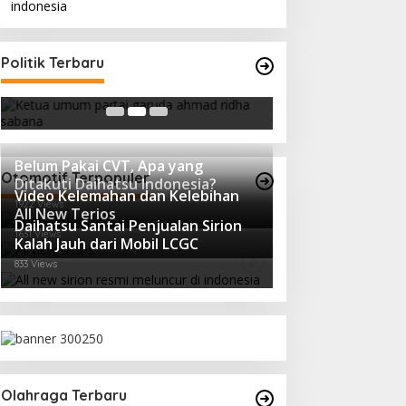
Ini Dia Hubungan Partai Garuda
Strategi PPP Me
Politik Terbaru
dengan Gerindra
Ganjar dan Gus Y
In Berita, Politik
|
February 19, 2018
In Berita, Politik
|
Febru
Belum Pakai CVT, Apa yang
Otomotif Terpopuler
Ditakuti Daihatsu Indonesia?
Video Kelemahan dan Kelebihan
1922 Views
All New Terios
Daihatsu Santai Penjualan Sirion
1631 Views
Kalah Jauh dari Mobil LCGC
833 Views
Olahraga Terbaru