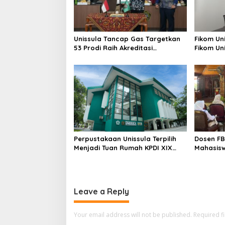
Unissula Tancap Gas Targetkan
Fikom Un
53 Prodi Raih Akreditasi
Fikom Uni
Internasional ACQUIN Lewat
Tinjau T
Jalur Fast Track
Unggula
Perpustakaan Unissula Terpilih
Dosen FB
Menjadi Tuan Rumah KPDI XIX
Mahasisw
Tahun 2028
Etika da
Speaking
Leave a Reply
Your email address will not be published.
Required f