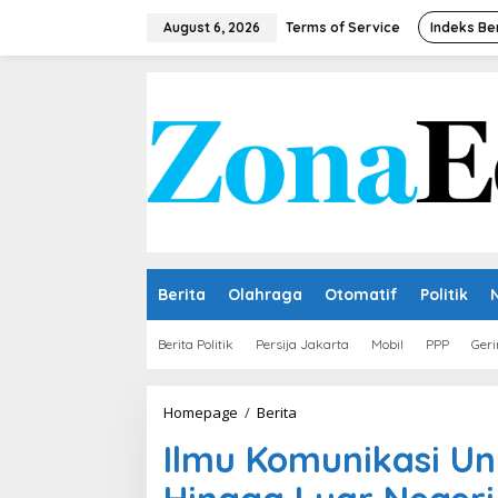
Skip
to
August 6, 2026
Terms of Service
Indeks Be
content
Berita
Olahraga
Otomatif
Politik
Berita Politik
Persija Jakarta
Mobil
PPP
Geri
Ilmu
Homepage
/
Berita
Komunikasi
Ilmu Komunikasi Un
Unissula
Perluas
Kerjasama