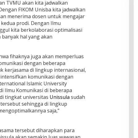
an TVMU akan kita jadwalkan
engan FIKOM Unisba kita jadwalkan
 dan menerima dosen untuk mengajar
i kedua prodi. Dengan Ilmu
gul kita berkolaborasi optimalisasi
a banyak hal yang akan
hwa fihaknya juga akan memperluas
komunikasi dengan beberapa
uk kerjasama di lingkup internasional,
gintensifkan komunikasi dengan
ernational Islamic University
odi Ilmu Komunikasi di beberapa
di tingkat universitas
Unissula
sudah
tersebut sehingga di lingkup
l mengoptimalkannya saja,”
jasama tersebut diharapkan para
issula akan semakin luas wawasan