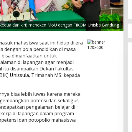
(kedua dari kiri) meneken MoU dengan FIKOM Unisba Bandung
asuk mahasiswa saat ini hidup di era
a dengan pola pendidikan di masa
ya bisa dimanfaatkan untuk
laman di lapangan agar menjadi
l itu disampaikan Dekan Fakultas
FBIK)
Unissula
, Trimanah MSi kepada
arnya bisa lebih luwes karena mereka
gembangkan potensi dan sekaligus
endapatkan pengalaman belajar di
kerja di lapangan dalam program
petensi dan potopolio mahasiswa