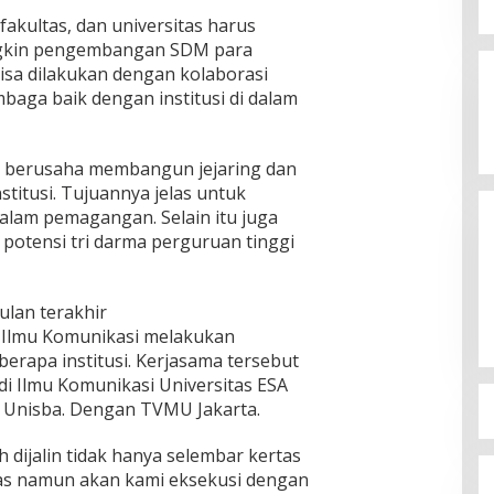
fakultas, dan universitas harus
ia Siap
mpinan Mas Dar
ngkin pengembangan SDM para
Ini Dia Hubungan Partai Garuda
ai Kepala Badan
isa dilakukan dengan kolaborasi
3, 2026
dengan Gerindra
embaga baik dengan institusi di dalam
In Berita, Politik
|
February 19, 2018
 berusaha membangun jejaring dan
titusi. Tujuannya jelas untuk
alam pemagangan. Selain itu juga
otensi tri darma perguruan tinggi
lan terakhir
 Ilmu Komunikasi melakukan
erapa institusi. Kerjasama tersebut
odi Ilmu Komunikasi Universitas ESA
 Unisba. Dengan TVMU Jakarta.
 dijalin tidak hanya selembar kertas
kas namun akan kami eksekusi dengan