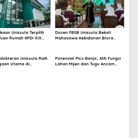
kaan Unissula Terpilih
Dosen FBSB Unissula Bekali
Tuan Rumah KPDI XIX
Mahasiswa Kebidanan Blora
28
Etika dan Keterampilan Public
Speaking
dokteran Unissula Raih
Potensial Picu Banjir, Alih Fungsi
gaan Utama di
Lahan Mijen dan Tugu Ancam
si Internasional
Eksistensi Kota Semarang