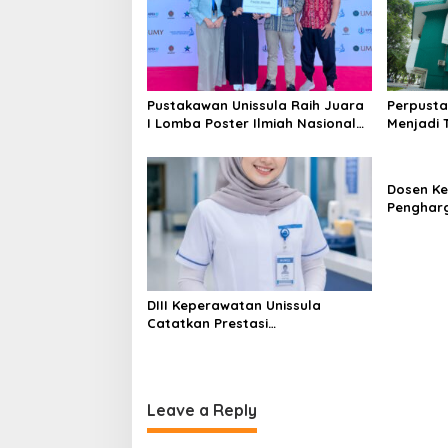
Pustakawan Unissula Raih Juara
Perpusta
I Lomba Poster Ilmiah Nasional
Menjadi 
di KPDI XVII
Tahun 20
Dosen Ke
Penghar
Konferen
DIII Keperawatan Unissula
Catatkan Prestasi
Membanggakan, 100%
Mahasiswanya Lulus Uji
Kompetensi Nasional
Leave a Reply