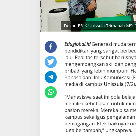
Dekan FBIK Unissula Trimanah MSi 
Eduglobal.id
Generasi muda term
pendidikan yang sangat berbed
lalu. Realitas tersebut harusn
mengembangkan skil dan penga
pribadi yang lebih mumpuni. Ha
Bahasa dan Ilmu Komunikasi (
media di kampus
Unissula
(7/2).
“Mahasiswa saat ini pola belaj
memiliki kebebasan untuk men
pasion mereka. Mereka bisa m
kampus sekaligus pengalaman 
pemagangan. Efek baiknya kom
juga bertambah,” ungkapnya.