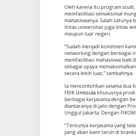
Oleh karena itu program studi, 
Jagatara Indones
Mengawal Kepemi
memfasilitasi semaksimal mu
Sudaryono sebag
mahasiswanya. Salah satunya b
In Berita, Politik
|
July 2
Gizi Nasional
lintas universitas juga lintas l
maupun luar negeri.
“Sudah menjadi komitmen kami
networking dengan berbagai ins
memfasilitasi mahasiswa baik d
sebagai upaya memaksimalkan p
secara lebih luas,” tambahnya.
Ia mencontohkan selama dua bu
FBIK
Unissula
khususnya prodi
berbagai kerjasama dengan beb
diantaranya di jalin dengan Pr
Unggul Jakarta. Dengan FIKOM
“Tentunya kerjasama yang telah
yang akan kami taruh di bran