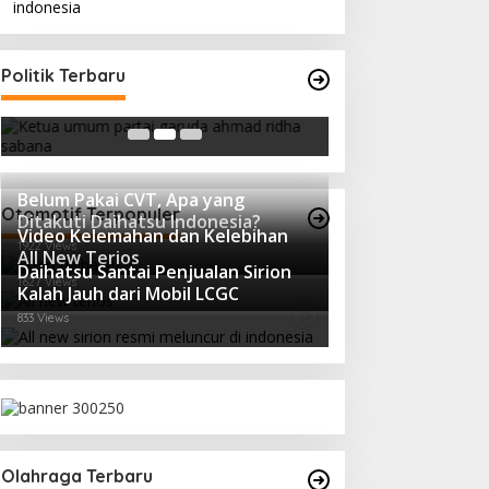
Strategi PPP Menangkan Duet
Politik Terbaru
Ganjar dan Gus Yasin
In Berita, Politik
|
February 19, 2018
Belum Pakai CVT, Apa yang
Otomotif Terpopuler
Ditakuti Daihatsu Indonesia?
Video Kelemahan dan Kelebihan
1922 Views
All New Terios
Daihatsu Santai Penjualan Sirion
1627 Views
Kalah Jauh dari Mobil LCGC
833 Views
Olahraga Terbaru