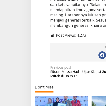
dan keterampilannya. “Selain 
mendapatkan ilmu agama sert
masing. Harapannya lulusan pr
menjadi generasi terbaik. Sesua
membangun generasi khaira um
Post Views:
4,273
Post
Previous post
Ribuan Massa Hadiri Ujian Skripsi G
navigation
Miftah di Unissula
Don't Miss