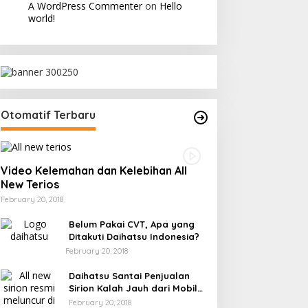
A WordPress Commenter
on
Hello
world!
Otomatif Terbaru
Video Kelemahan dan Kelebihan All
New Terios
February 20, 2018
Belum Pakai CVT, Apa yang
Ditakuti Daihatsu Indonesia?
February 20, 2018
Daihatsu Santai Penjualan
Sirion Kalah Jauh dari Mobil
LCGC
February 20, 2018