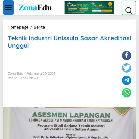
Skip
to
content
Teknik
Homepage
/
Berita
Industri
Teknik Industri Unissula Sasar Akreditasi
Unissula
Sasar
Unggul
Akreditasi
Unggul
Zona Edu
February 20, 2023
Berita
4533 Views