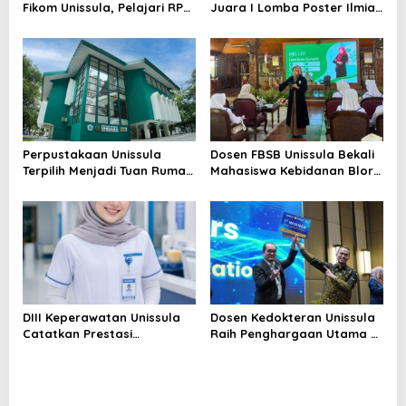
Fikom Unissula, Pelajari RPL
Juara I Lomba Poster Ilmiah
dan Tinjau Tiga
Nasional di KPDI XVII
Laboratorium Unggulan
Perpustakaan Unissula
Dosen FBSB Unissula Bekali
Terpilih Menjadi Tuan Rumah
Mahasiswa Kebidanan Blora
KPDI XIX Tahun 2028
Etika dan Keterampilan
Public Speaking
DIII Keperawatan Unissula
Dosen Kedokteran Unissula
Catatkan Prestasi
Raih Penghargaan Utama di
Membanggakan, 100%
Konferensi Internasional
Mahasiswanya Lulus Uji
Kompetensi Nasional