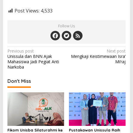
Post Views:
4,533
Follow Us
Post
Previous post
Next post
Unissula dan BNN Ajak
Mengkaji Keistimewaan Isra’
navigation
Mahasiswa Jadi Pegiat Anti
Mi’raj
Narkoba
Don't Miss
Fikom Unisba Silaturahmi ke
Pustakawan Unissula Raih