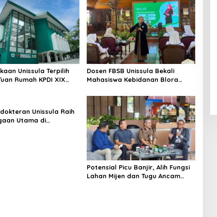
kaan Unissula Terpilih
Dosen FBSB Unissula Bekali
Tuan Rumah KPDI XIX
Mahasiswa Kebidanan Blora
28
Etika dan Keterampilan Public
Speaking
dokteran Unissula Raih
gaan Utama di
si Internasional
Potensial Picu Banjir, Alih Fungsi
Lahan Mijen dan Tugu Ancam
Eksistensi Kota Semarang