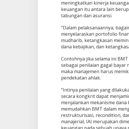
meningkatkan kinerja keuangan
keuangan itu antara lain berup
tabungan dan asuransi.
“Dalam pelaksanaannya, baga
menyelaraskan portofolio fina
mudharib, ketangkasan meminim
dana kebajikan, dan ketangkas
Contohnya jika selama ini B
sebagai penilaian gagal bayar
maka manajemen harus memikir
pendekatan ahlak.
“Intinya penilaian yang dilakuk
secara kongkrit dapat menjami
menjalankan mekanisme dana ke
memudahkan BMT dalam menga
restrukturisasi, recondition, da
manajerial, IAI merupakan dime
keuangan pada sebuah upaya 