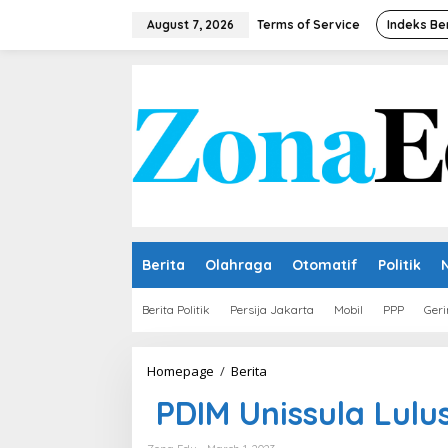
Skip
to
August 7, 2026
Terms of Service
Indeks Be
content
Berita
Olahraga
Otomatif
Politik
Berita Politik
Persija Jakarta
Mobil
PPP
Geri
PDIM
Homepage
/
Berita
Unissula
PDIM Unissula Lulu
Luluskan
Doktor
ke