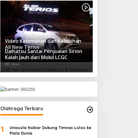
Video Kelemahan dan Kelebihan
All New Terios
Daihatsu Santai Penjualan Sirion
1631 Views
Kalah Jauh dari Mobil LCGC
833 Views
Olahraga Terbaru
1
Unissula Nobar Dukung Timnas Lolos ke
Piala Dunia