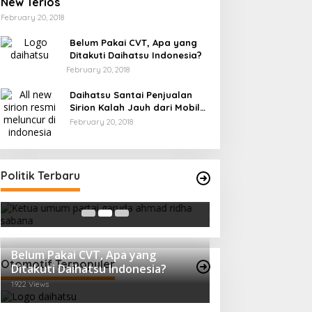
New Terios
February 20, 2018
Belum Pakai CVT, Apa yang
Ditakuti Daihatsu Indonesia?
February 20, 2018
Daihatsu Santai Penjualan
Sirion Kalah Jauh dari Mobil
LCGC
February 20, 2018
Ini Dia Hubungan Partai Garuda
Strategi PPP Me
Politik Terbaru
dengan Gerindra
Ganjar dan Gus Y
In Berita, Politik
|
February 19, 2018
In Berita, Politik
|
Febru
Belum Pakai CVT, Apa yang
Otomotif Terpopuler
Ditakuti Daihatsu Indonesia?
1922 Views