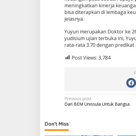
meningkatkan kinerja keuangan
bisa diterapkan di lembaga keu
jelasnya.
Yuyun merupakan Doktor ke 26
yudisium ujian terbuka ini, Yuyu
rata-rata 3.70 dengan predika
Post Views:
3,784
Post
Previous post
Dari BEM Unissula Untuk Bangsa
navigation
Don't Miss