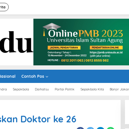
rita
Nasional
Contoh Pos
ndra
Sepakbola
Daihatsu
Partai Politik
Sepakbola Kita
Banjir Jaka
skan Doktor ke 26