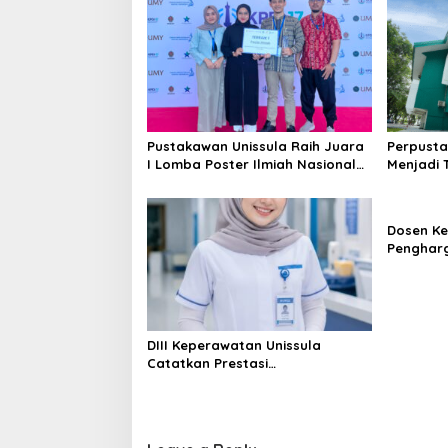
Pustakawan Unissula Raih Juara
Perpusta
I Lomba Poster Ilmiah Nasional
Menjadi 
di KPDI XVII
Tahun 20
Dosen Ke
Penghar
Konferen
DIII Keperawatan Unissula
Catatkan Prestasi
Membanggakan, 100%
Mahasiswanya Lulus Uji
Kompetensi Nasional