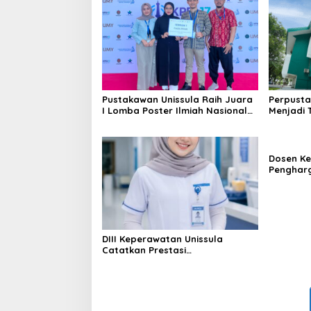
Pustakawan Unissula Raih Juara
Perpusta
I Lomba Poster Ilmiah Nasional
Menjadi 
di KPDI XVII
Tahun 20
Dosen Ke
Penghar
Konferen
DIII Keperawatan Unissula
Catatkan Prestasi
Membanggakan, 100%
Mahasiswanya Lulus Uji
Kompetensi Nasional