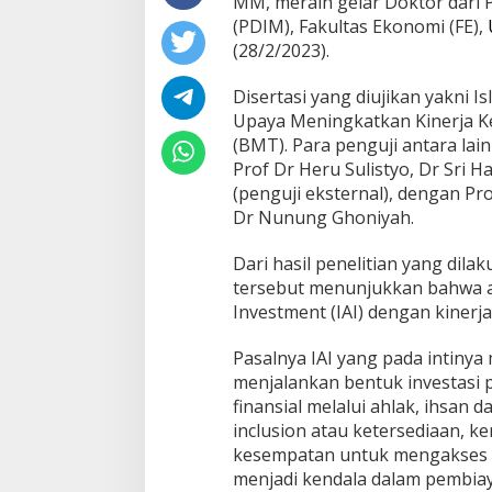
MM, meraih gelar Doktor dari
(PDIM), Fakultas Ekonomi (FE),
(28/2/2023).
Disertasi yang diujikan yakni I
Upaya Meningkatkan Kinerja K
(BMT). Para penguji antara lai
Prof Dr Heru Sulistyo, Dr Sri 
(penguji eksternal), dengan Pr
Dr Nunung Ghoniyah.
Dari hasil penelitian yang dila
tersebut menunjukkan bahwa ada
Investment (IAI) dengan kiner
Pasalnya IAI yang pada intiny
menjalankan bentuk investasi 
finansial melalui ahlak, ihsan
inclusion atau ketersediaan, 
kesempatan untuk mengakses l
menjadi kendala dalam pembi