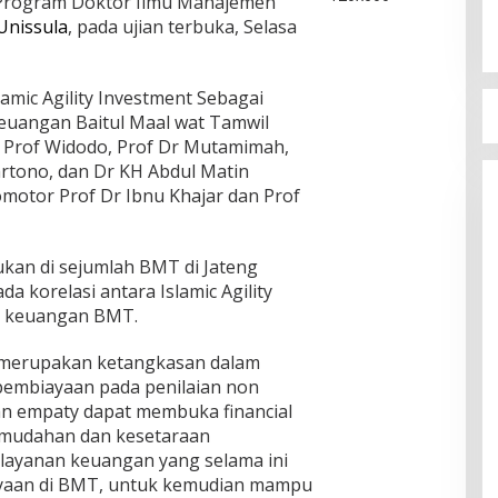
 Program Doktor Ilmu Manajemen
Unissula
, pada ujian terbuka, Selasa
slamic Agility Investment Sebagai
euangan Baitul Maal wat Tamwil
n Prof Widodo, Prof Dr Mutamimah,
Hartono, dan Dr KH Abdul Matin
omotor Prof Dr Ibnu Khajar dan Prof
kukan di sejumlah BMT di Jateng
 korelasi antara Islamic Agility
ja keuangan BMT.
a merupakan ketangkasan dalam
pembiayaan pada penilaian non
 dan empaty dapat membuka financial
kemudahan dan kesetaraan
ayanan keuangan yang selama ini
ayaan di BMT, untuk kemudian mampu