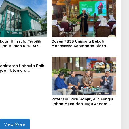
kaan Unissula Terpilih
Dosen FBSB Unissula Bekali
Tuan Rumah KPDI XIX
Mahasiswa Kebidanan Blora
28
Etika dan Keterampilan Public
Speaking
dokteran Unissula Raih
gaan Utama di
si Internasional
Potensial Picu Banjir, Alih Fungsi
Lahan Mijen dan Tugu Ancam
Eksistensi Kota Semarang
View More