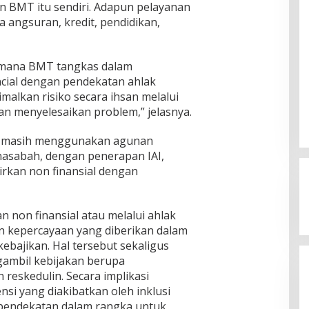
 BMT itu sendiri. Adapun pelayanan
a angsuran, kredit, pendidikan,
imana BMT tangkas dalam
ncial dengan pendekatan ahlak
alkan risiko secara ihsan melalui
an menyelesaikan problem,” jelasnya.
MT masih menggunakan agunan
Jagatara Indonesia Siap
 nasabah, dengan penerapan IAI,
Mengawal Kepemimpinan Mas Dar
Sudaryono sebagai Kepala Badan
kan non finansial dengan
In Berita, Politik
|
July 23, 2026
Gizi Nasional
an non finansial atau melalui ahlak
n kepercayaan yang diberikan dalam
bajikan. Hal tersebut sekaligus
mbil kebijakan berupa
n reskedulin. Secara implikasi
nsi yang diakibatkan oleh inklusi
pendekatan dalam rangka untuk