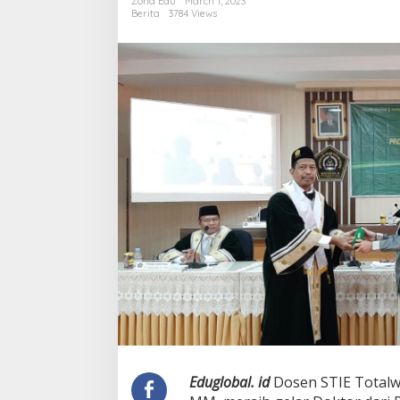
Zona Edu
March 1, 2023
26
Berita
3784 Views
Eduglobal. id
Dosen STIE Totalw