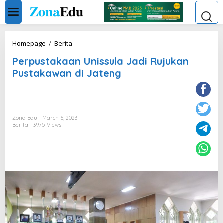
Skip
to
content
Perpustakaan
Homepage
/
Berita
Unissula
Perpustakaan Unissula Jadi Rujukan
Jadi
Rujukan
Pustakawan di Jateng
Pustakawan
di
Jateng
Zona Edu
March 6, 2023
Berita
3975 Views