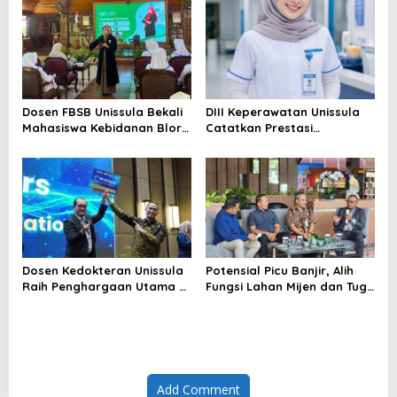
Dosen FBSB Unissula Bekali
DIII Keperawatan Unissula
Mahasiswa Kebidanan Blora
Catatkan Prestasi
Etika dan Keterampilan
Membanggakan, 100%
Public Speaking
Mahasiswanya Lulus Uji
Kompetensi Nasional
Dosen Kedokteran Unissula
Potensial Picu Banjir, Alih
Raih Penghargaan Utama di
Fungsi Lahan Mijen dan Tugu
Konferensi Internasional
Ancam Eksistensi Kota
Semarang
Add Comment