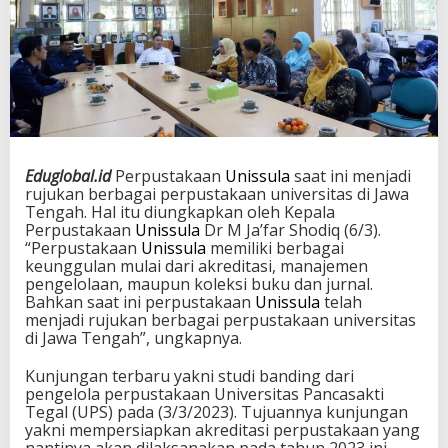
Eduglobal.id
Perpustakaan
Unissula
saat ini menjadi
rujukan berbagai perpustakaan universitas di Jawa
Tengah. Hal itu diungkapkan oleh Kepala
Perpustakaan
Unissula
Dr M Ja’far Shodiq (6/3).
“Perpustakaan
Unissula
memiliki berbagai
keunggulan mulai dari akreditasi, manajemen
pengelolaan, maupun koleksi buku dan jurnal.
Bahkan saat ini perpustakaan
Unissula
telah
menjadi rujukan berbagai perpustakaan universitas
di Jawa Tengah”, ungkapnya.
Kunjungan terbaru yakni studi banding dari
pengelola perpustakaan Universitas Pancasakti
Tegal (UPS) pada (3/3/2023). Tujuannya kunjungan
yakni mempersiapkan akreditasi perpustakaan yang
nantinya akan dilaksanakan pada tahun 2023 ini.