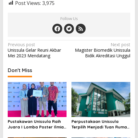
Post Views:
3,975
Follow Us
Post
Previous post
Next post
Unissula Gelar Reuni Akbar
Magister Biomedik Unissula
navigation
Mei 2023 Mendatang
Bidik Akreditasi Unggul
Don't Miss
Pustakawan Unissula Raih
Perpustakaan Unissula
Juara I Lomba Poster Ilmiah
Terpilih Menjadi Tuan Rumah
Nasional di KPDI XVII
KPDI XIX Tahun 2028