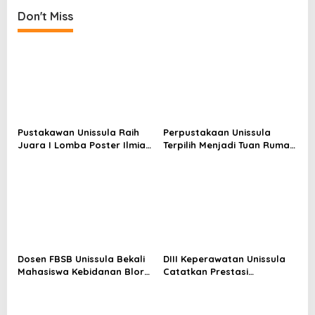
Don't Miss
Pustakawan Unissula Raih
Perpustakaan Unissula
Juara I Lomba Poster Ilmiah
Terpilih Menjadi Tuan Rumah
Nasional di KPDI XVII
KPDI XIX Tahun 2028
Dosen FBSB Unissula Bekali
DIII Keperawatan Unissula
Mahasiswa Kebidanan Blora
Catatkan Prestasi
Etika dan Keterampilan
Membanggakan, 100%
Public Speaking
Mahasiswanya Lulus Uji
Kompetensi Nasional