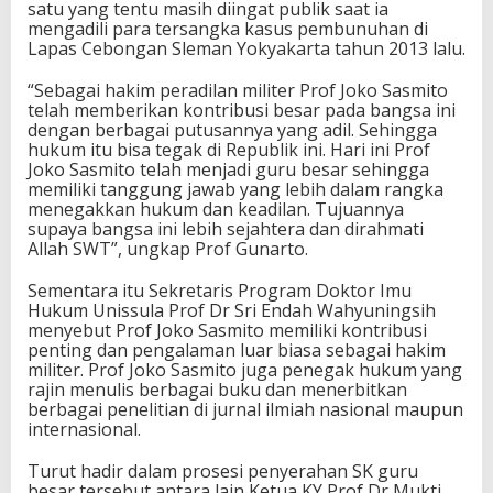
satu yang tentu masih diingat publik saat ia
mengadili para tersangka kasus pembunuhan di
Lapas Cebongan Sleman Yokyakarta tahun 2013 lalu.
“Sebagai hakim peradilan militer Prof Joko Sasmito
telah memberikan kontribusi besar pada bangsa ini
dengan berbagai putusannya yang adil. Sehingga
hukum itu bisa tegak di Republik ini. Hari ini Prof
Joko Sasmito telah menjadi guru besar sehingga
memiliki tanggung jawab yang lebih dalam rangka
menegakkan hukum dan keadilan. Tujuannya
supaya bangsa ini lebih sejahtera dan dirahmati
Allah SWT”, ungkap Prof Gunarto.
Sementara itu Sekretaris Program Doktor Imu
Hukum Unissula Prof Dr Sri Endah Wahyuningsih
menyebut Prof Joko Sasmito memiliki kontribusi
penting dan pengalaman luar biasa sebagai hakim
militer. Prof Joko Sasmito juga penegak hukum yang
rajin menulis berbagai buku dan menerbitkan
berbagai penelitian di jurnal ilmiah nasional maupun
internasional.
Turut hadir dalam prosesi penyerahan SK guru
besar tersebut antara lain Ketua KY Prof Dr Mukti