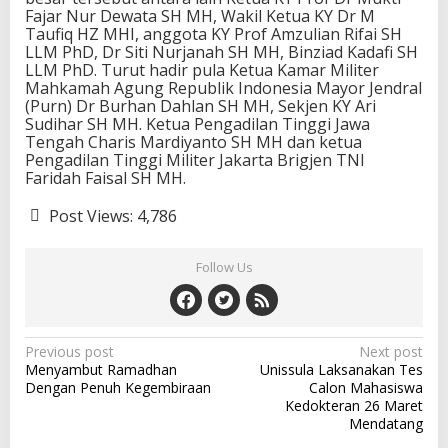
Fajar Nur Dewata SH MH, Wakil Ketua KY Dr M
Taufiq HZ MHI, anggota KY Prof Amzulian Rifai SH
LLM PhD, Dr Siti Nurjanah SH MH, Binziad Kadafi SH
LLM PhD. Turut hadir pula Ketua Kamar Militer
Mahkamah Agung Republik Indonesia Mayor Jendral
(Purn) Dr Burhan Dahlan SH MH, Sekjen KY Ari
Sudihar SH MH. Ketua Pengadilan Tinggi Jawa
Tengah Charis Mardiyanto SH MH dan ketua
Pengadilan Tinggi Militer Jakarta Brigjen TNI
Faridah Faisal SH MH.
Post Views:
4,786
Follow Us
Post
Previous post
Next post
Menyambut Ramadhan
Unissula Laksanakan Tes
navigation
Dengan Penuh Kegembiraan
Calon Mahasiswa
Kedokteran 26 Maret
Mendatang