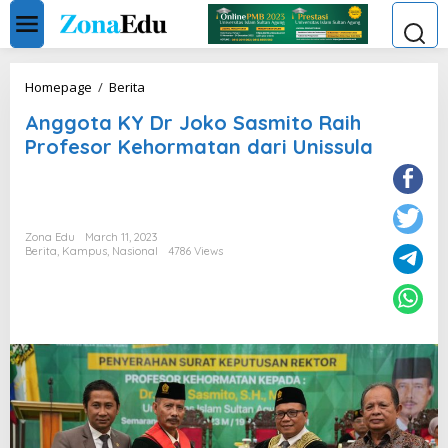
Skip
to
content
Anggota
Homepage
/
Berita
KY
Anggota KY Dr Joko Sasmito Raih
Dr
Joko
Profesor Kehormatan dari Unissula
Sasmito
Raih
Profesor
Kehormatan
dari
Zona Edu
March 11, 2023
Unissula
Berita
,
Kampus
,
Nasional
4786 Views