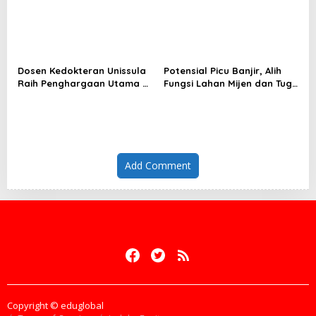
Dosen Kedokteran Unissula
Potensial Picu Banjir, Alih
Raih Penghargaan Utama di
Fungsi Lahan Mijen dan Tugu
Konferensi Internasional
Ancam Eksistensi Kota
Semarang
Add Comment
Copyright © eduglobal