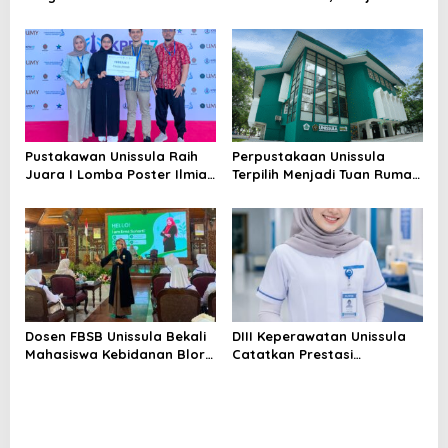
Akreditasi Internasional
dan Tinjau Tiga
ACQUIN Lewat Jalur Fast
Laboratorium Unggulan
Track
Pustakawan Unissula Raih
Perpustakaan Unissula
Juara I Lomba Poster Ilmiah
Terpilih Menjadi Tuan Rumah
Nasional di KPDI XVII
KPDI XIX Tahun 2028
Dosen FBSB Unissula Bekali
DIII Keperawatan Unissula
Mahasiswa Kebidanan Blora
Catatkan Prestasi
Etika dan Keterampilan
Membanggakan, 100%
Public Speaking
Mahasiswanya Lulus Uji
Kompetensi Nasional