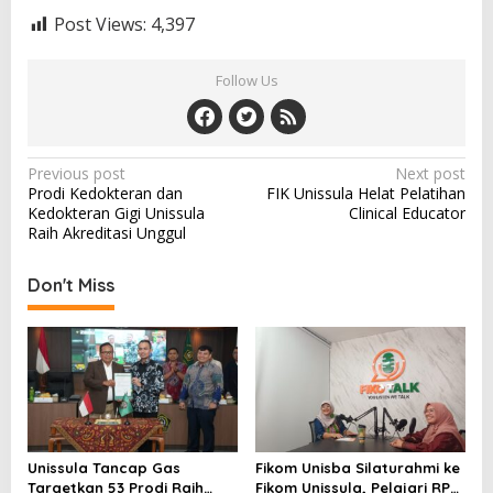
Post Views:
4,397
Follow Us
Post
Previous post
Next post
Prodi Kedokteran dan
FIK Unissula Helat Pelatihan
navigation
Kedokteran Gigi Unissula
Clinical Educator
Raih Akreditasi Unggul
Don't Miss
Unissula Tancap Gas
Fikom Unisba Silaturahmi ke
Targetkan 53 Prodi Raih
Fikom Unissula, Pelajari RPL