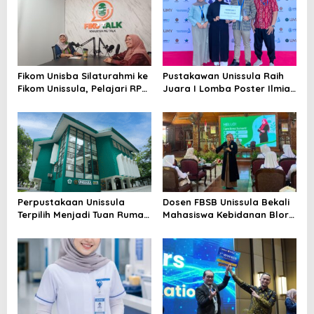
Fikom Unisba Silaturahmi ke
Pustakawan Unissula Raih
Fikom Unissula, Pelajari RPL
Juara I Lomba Poster Ilmiah
dan Tinjau Tiga
Nasional di KPDI XVII
Laboratorium Unggulan
Perpustakaan Unissula
Dosen FBSB Unissula Bekali
Terpilih Menjadi Tuan Rumah
Mahasiswa Kebidanan Blora
KPDI XIX Tahun 2028
Etika dan Keterampilan
Public Speaking