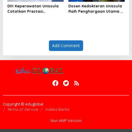
DIII Keperawatan Unissula
Dosen Kedokteran Unissula
Catatkan Prestasi
Raih Penghargaan Utama di
Membanggakan, 100%
Konferensi Internasional
Mahasiswanya Lulus Uji
Kompetensi Nasional
Add Comment
Copyright © eduglobal
Terms of Service
Indeks Berita
Non AMP Version