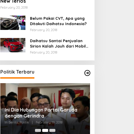
New Terios
February 20, 2018
Belum Pakai CVT, Apa yang
Ditakuti Daihatsu Indonesia?
February 20, 2018
Daihatsu Santai Penjualan
Sirion Kalah Jauh dari Mobil
LCGC
February 20, 2018
Politik Terbaru
Ini Dia Hubungan Partai Garuda
Strategi PPP Me
dengan Gerindra
Ganjar dan Gus Y
In Berita, Politik
|
February 19, 2018
In Berita, Politik
|
Febru