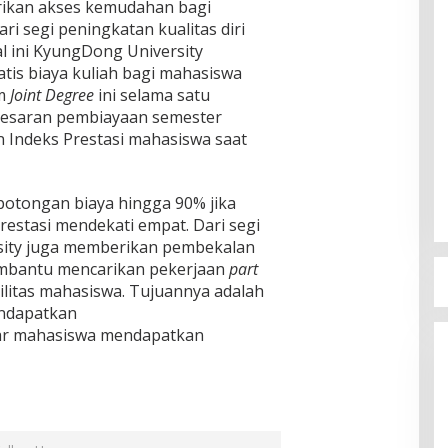
ikan akses kemudahan bagi
ari segi peningkatan kualitas diri
 ini KyungDong University
is biaya kuliah bagi mahasiswa
am
Joint Degree
ini selama satu
besaran pembiayaan semester
n Indeks Prestasi mahasiswa saat
otongan biaya hingga 90% jika
estasi mendekati empat. Dari segi
sity juga memberikan pembekalan
mbantu mencarikan pekerjaan
part
litas mahasiswa. Tujuannya adalah
endapatkan
ar mahasiswa mendapatkan