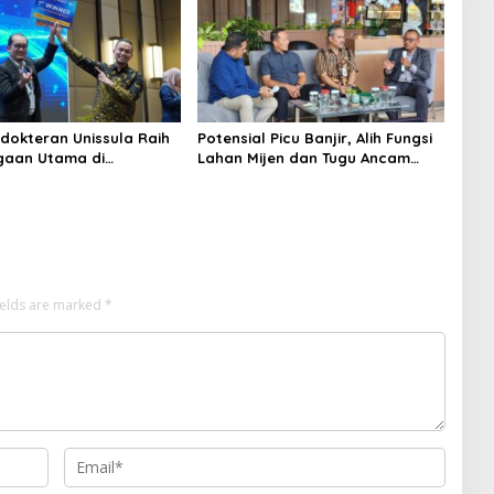
dokteran Unissula Raih
Potensial Picu Banjir, Alih Fungsi
gaan Utama di
Lahan Mijen dan Tugu Ancam
si Internasional
Eksistensi Kota Semarang
ields are marked
*