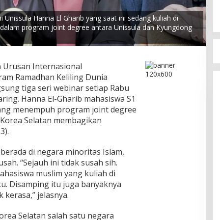
nissula Hanna El Gharib yang saat ini sedang kuliah di
dalam program joint degree antara Unissula dan Kyungdong
 Urusan Internasional
am Ramadhan Keliling Dunia
gsung tiga seri webinar setiap Rabu
daring. Hanna El-Gharib mahasiswa S1
ng menempuh program joint degree
) Korea Selatan membagikan
3).
rada di negara minoritas Islam,
sah. “Sejauh ini tidak susah sih.
ahasiswa muslim yang kuliah di
ku. Disamping itu juga banyaknya
k kerasa,” jelasnya.
orea Selatan salah satu negara