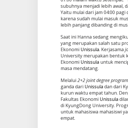
subuhnya menjadi lebih awal, 
Yaitu mulai dari jam 04:00 pagi
karena sudah mulai masuk mus
lebih panjang dibanding di mu
Saat ini Hanna sedang mengikut
yang merupakan salah satu pr
Ekonomi
Unissula
. Kerjasama
j
University merupakan bentuk 
Ekonomi
Unissula
untuk mencip
masa mendatang.
Melalui
2+2 joint degree progra
ganda dari
Unissula
dan dari K
kurun waktu empat tahun. Deng
Fakultas Ekonomi
Unissula
dila
di KyungDong University. Progr
untuk mahasiswa mahasiswi ya
empat.