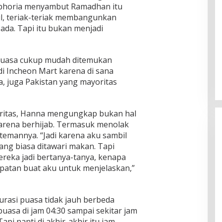
uphoria menyambut Ramadhan itu
jil, teriak-teriak membangunkan
ada. Tapi itu bukan menjadi
uasa cukup mudah ditemukan
di Incheon Mart karena di sana
 juga Pakistan yang mayoritas
oritas, Hanna mengungkap bukan hal
arena berhijab. Termasuk menolak
 temannya. “Jadi karena aku sambil
iang biasa ditawari makan. Tapi
ereka jadi bertanya-tanya, kenapa
patan buat aku untuk menjelaskan,”
Jagatara Indonesia Siap
Mengawal Kepemimpinan Mas Dar
rasi puasa tidak jauh berbeda
Sudaryono sebagai Kepala Badan
In Berita, Politik
|
July 23, 2026
puasa di jam 04:30 sampai sekitar jam
Gizi Nasional
pi nanti di akhir-akhir itu jam