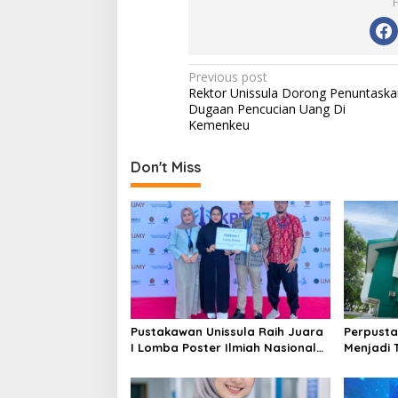
Post
Previous post
Rektor Unissula Dorong Penuntaska
navigation
Dugaan Pencucian Uang Di
Kemenkeu
Don't Miss
Pustakawan Unissula Raih Juara
Perpusta
I Lomba Poster Ilmiah Nasional
Menjadi 
di KPDI XVII
Tahun 20