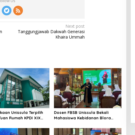
Follow Us
Next post
n
Tanggungjawab Dakwah Generasi
Khaira Ummah
kaan Unissula Terpilih
Dosen FBSB Unissula Bekali
Tuan Rumah KPDI XIX
Mahasiswa Kebidanan Blora
28
Etika dan Keterampilan Public
Speaking