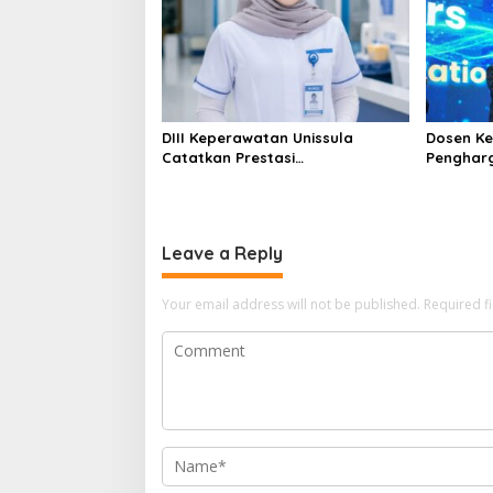
DIII Keperawatan Unissula
Dosen Ke
Catatkan Prestasi
Penghar
Membanggakan, 100%
Konferen
Mahasiswanya Lulus Uji
Kompetensi Nasional
Leave a Reply
Your email address will not be published.
Required f