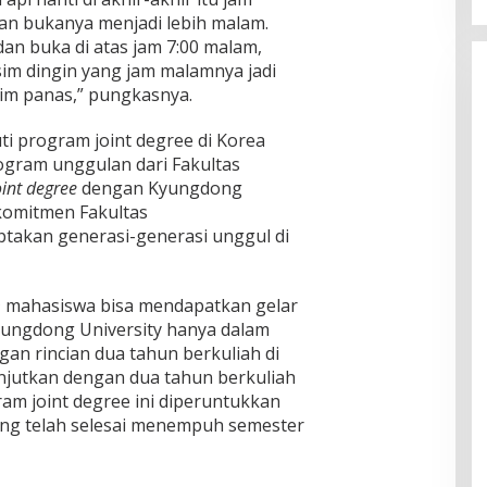
dan bukanya menjadi lebih malam.
 dan buka di atas jam 7:00 malam,
im dingin yang jam malamnya jadi
sim panas,” pungkasnya.
i program joint degree di Korea
ogram unggulan dari Fakultas
oint degree
dengan Kyungdong
komitmen Fakultas
takan generasi-generasi unggul di
m
mahasiswa bisa mendapatkan gelar
yungdong University hanya dalam
an rincian dua tahun berkuliah di
njutkan dengan dua tahun berkuliah
am joint degree ini diperuntukkan
ng telah selesai menempuh semester