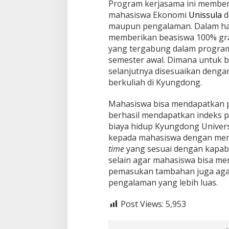
Program kerjasama ini member
mahasiswa Ekonomi
Unissula
d
maupun pengalaman. Dalam hal
memberikan beasiswa 100% grat
yang tergabung dalam progr
semester awal. Dimana untuk 
selanjutnya disesuaikan denga
berkuliah di Kyungdong.
Mahasiswa bisa mendapatkan p
berhasil mendapatkan indeks pr
biaya hidup Kyungdong Univer
kepada mahasiswa dengan me
time
yang sesuai dengan kapabi
selain agar mahasiswa bisa m
pemasukan tambahan juga ag
pengalaman yang lebih luas.
Post Views:
5,953