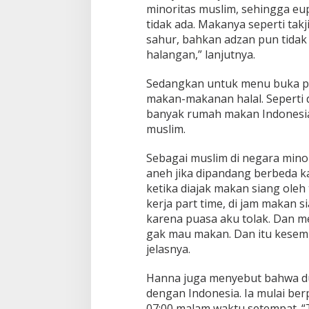
minoritas muslim, sehingga e
tidak ada. Makanya seperti tak
sahur, bahkan adzan pun tidak 
halangan,” lanjutnya.
Sedangkan untuk menu buka p
makan-makanan halal. Seperti 
banyak rumah makan Indonesia,
muslim.
Sebagai muslim di negara min
aneh jika dipandang berbeda k
ketika diajak makan siang oleh
kerja part time, di jam makan s
karena puasa aku tolak. Dan m
gak mau makan. Dan itu kesem
jelasnya.
Hanna juga menyebut bahwa du
dengan Indonesia. Ia mulai ber
07:00 malam waktu setempat. “Ta