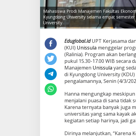
Mahasiswa Prodi Manajemen Fakultas Ekonomi U
Kyungdong University selama empat semester 
University
Eduglobal.id
UPT Kerjasama dan
(KUI)
Unissula
menggelar progr
(Ralinia). Program akan berlan
pukul 15.30-17.00 WIB secara 
Manajemen
Unissula
yang seda
di Kyungdong University (KDU
pengalamannya, Senin (4/3/202
Hanna mengungkap meskipun be
menjalani puasa di sana tidak su
Karena ternyata banyak juga m
universitas yang sama kayak a
kegiatan setiap harinya, jadi ga
Dirinya melanjutkan, “Karena K