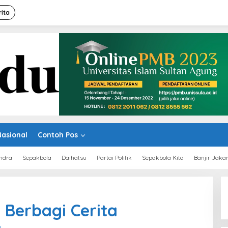
rita
Nasional
Contoh Pos
ndra
Sepakbola
Daihatsu
Partai Politik
Sepakbola Kita
Banjir Jaka
 Berbagi Cerita