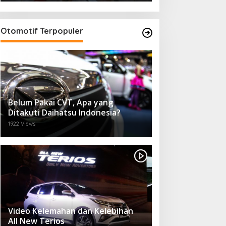
Otomotif Terpopuler
Belum Pakai CVT, Apa yang
Ditakuti Daihatsu Indonesia?
1922 Views
Video Kelemahan dan Kelebihan
All New Terios