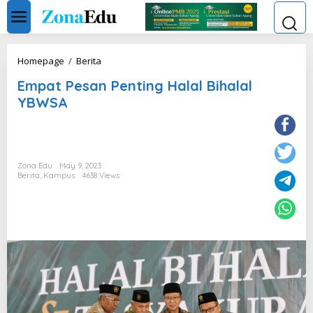
Skip
to
content
Empat
Homepage
/
Berita
Pesan
Empat Pesan Penting Halal Bihalal
Penting
Halal
YBWSA
Bihalal
YBWSA
Zona Edu
May 9, 2023
Berita
,
Kampus
4638 Views