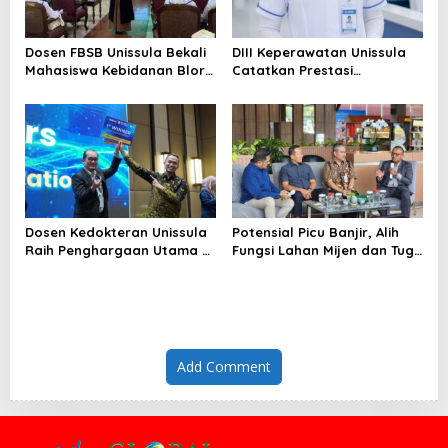
Dosen FBSB Unissula Bekali
DIII Keperawatan Unissula
Mahasiswa Kebidanan Blora
Catatkan Prestasi
Etika dan Keterampilan
Membanggakan, 100%
Public Speaking
Mahasiswanya Lulus Uji
Kompetensi Nasional
Dosen Kedokteran Unissula
Potensial Picu Banjir, Alih
Raih Penghargaan Utama di
Fungsi Lahan Mijen dan Tugu
Konferensi Internasional
Ancam Eksistensi Kota
Semarang
Add Comment