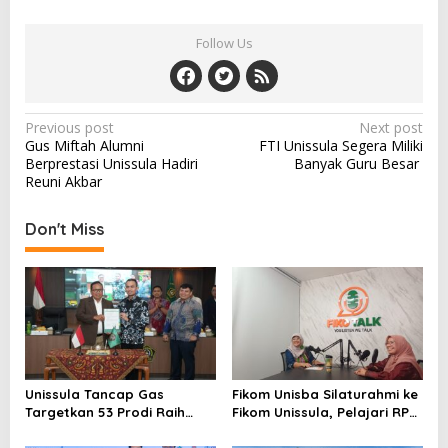
Follow Us
Post
Previous post
Next post
Gus Miftah Alumni
FTI Unissula Segera Miliki
navigation
Berprestasi Unissula Hadiri
Banyak Guru Besar
Reuni Akbar
Don't Miss
Unissula Tancap Gas
Fikom Unisba Silaturahmi ke
Targetkan 53 Prodi Raih
Fikom Unissula, Pelajari RPL
Akreditasi Internasional
dan Tinjau Tiga