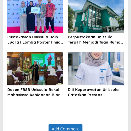
ACQUIN Lewat Jalur Fast
Laboratorium Unggulan
Track
Pustakawan Unissula Raih
Perpustakaan Unissula
Juara I Lomba Poster Ilmiah
Terpilih Menjadi Tuan Rumah
Nasional di KPDI XVII
KPDI XIX Tahun 2028
Dosen FBSB Unissula Bekali
DIII Keperawatan Unissula
Mahasiswa Kebidanan Blora
Catatkan Prestasi
Etika dan Keterampilan
Membanggakan, 100%
Public Speaking
Mahasiswanya Lulus Uji
Kompetensi Nasional
Add Comment