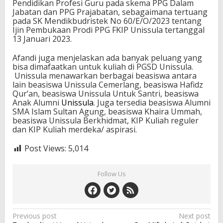
Pendidikan Profesi Guru pada skema PPG Dalam
Jabatan dan PPG Prajabatan, sebagaimana tertuang
pada SK Mendikbudristek No 60/E/O/2023 tentang
Ijin Pembukaan Prodi PPG FKIP Unissula tertanggal
13 Januari 2023.
Afandi juga menjelaskan ada banyak peluang yang
bisa dimafaatkan untuk kuliah di PGSD Unissula.
Unissula menawarkan berbagai beasiswa antara
lain beasiswa Unissula Cemerlang, beasiswa Hafidz
Qur’an, beasiswa Unissula Untuk Santri, beasiswa
Anak Alumni
Unissula
. Juga tersedia beasiswa Alumni
SMA Islam Sultan Agung, beasiswa Khaira Ummah,
beasiswa Unissula Berkhidmat, KIP Kuliah reguler
dan KIP Kuliah merdeka/ aspirasi.
Post Views:
5,014
Follow Us
Post
Previous post
Next post