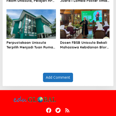
Fikom Unissula, Pelajari RPL
Juara I Lomba Poster Ilmiah
dan Tinjau Tiga
Nasional di KPDI XVII
Laboratorium Unggulan
Perpustakaan Unissula
Dosen FBSB Unissula Bekali
Terpilih Menjadi Tuan Rumah
Mahasiswa Kebidanan Blora
KPDI XIX Tahun 2028
Etika dan Keterampilan
Public Speaking
Add Comment