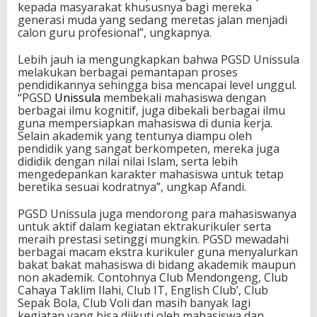
kepada masyarakat khususnya bagi mereka
generasi muda yang sedang meretas jalan menjadi
calon guru profesional”, ungkapnya.
Lebih jauh ia mengungkapkan bahwa PGSD Unissula
melakukan berbagai pemantapan proses
pendidikannya sehingga bisa mencapai level unggul.
“PGSD
Unissula
membekali mahasiswa dengan
berbagai ilmu kognitif, juga dibekali berbagai ilmu
guna mempersiapkan mahasiswa di dunia kerja.
Selain akademik yang tentunya diampu oleh
pendidik yang sangat berkompeten, mereka juga
dididik dengan nilai nilai Islam, serta lebih
mengedepankan karakter mahasiswa untuk tetap
beretika sesuai kodratnya”, ungkap Afandi.
PGSD Unissula juga mendorong para mahasiswanya
untuk aktif dalam kegiatan ektrakurikuler serta
meraih prestasi setinggi mungkin. PGSD mewadahi
berbagai macam ekstra kurikuler guna menyalurkan
bakat bakat mahasiswa di bidang akademik maupun
non akademik. Contohnya Club Mendongeng, Club
Cahaya Taklim Ilahi, Club IT, English Club’, Club
Sepak Bola, Club Voli dan masih banyak lagi
kegiatan yang bisa diikuti oleh mahasiswa dan