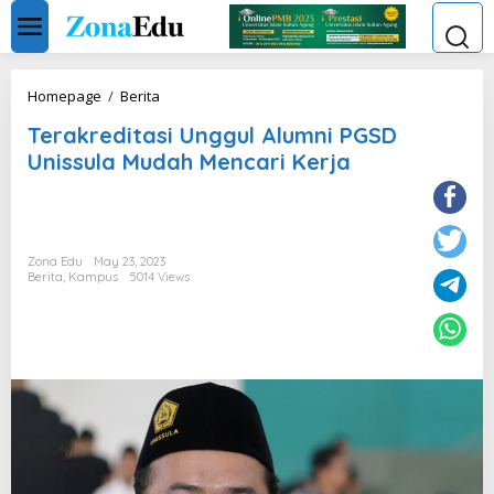
Skip
to
content
Terakreditasi
Homepage
/
Berita
Unggul
Terakreditasi Unggul Alumni PGSD
Alumni
PGSD
Unissula Mudah Mencari Kerja
Unissula
Mudah
Mencari
Kerja
Zona Edu
May 23, 2023
Berita
,
Kampus
5014 Views