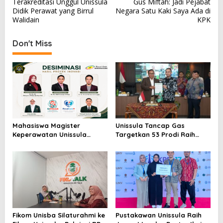
Terakreditasi Unggul Unissula
Gus Miftah: Jadi Pejabat
navigation
Didik Perawat yang Birrul
Negara Satu Kaki Saya Ada di
Walidain
KPK
Don't Miss
Mahasiswa Magister
Unissula Tancap Gas
Keperawatan Unissula
Targetkan 53 Prodi Raih
Kembangkan Inovasi Digital
Akreditasi Internasional
Sipedar dan RenalCare+ di
ACQUIN Lewat Jalur Fast
RS Harapan Bunda Batam
Track
Fikom Unisba Silaturahmi ke
Pustakawan Unissula Raih