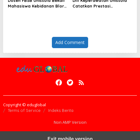
Dosen FBSB Unissula Bekali
DIII Keperawatan Unissula
Mahasiswa Kebidanan Blora
Catatkan Prestasi
Etika dan Keterampilan
Membanggakan, 100%
Public Speaking
Mahasiswanya Lulus Uji
Kompetensi Nasional
Add Comment
Copyright © eduglobal
Terms of Service
Indeks Berita
Non AMP Version
Exit mobile version