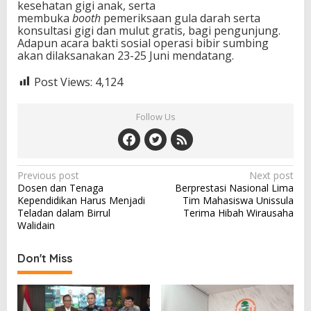
kesehatan gigi anak, serta
membuka
booth
pemeriksaan gula darah serta
konsultasi gigi dan mulut gratis, bagi pengunjung.
Adapun acara bakti sosial operasi bibir sumbing
akan dilaksanakan 23-25 Juni mendatang.
Post Views:
4,124
Follow Us
Post
Previous post
Next post
Dosen dan Tenaga
Berprestasi Nasional Lima
navigation
Kependidikan Harus Menjadi
Tim Mahasiswa Unissula
Teladan dalam Birrul
Terima Hibah Wirausaha
Walidain
Don't Miss