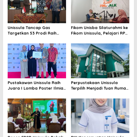
Unissula Tancap Gas
Fikom Unisba Silaturahmi ke
Targetkan 53 Prodi Raih
Fikom Unissula, Pelajari RPL
Akreditasi Internasional
dan Tinjau Tiga
ACQUIN Lewat Jalur Fast
Laboratorium Unggulan
Track
Pustakawan Unissula Raih
Perpustakaan Unissula
Juara I Lomba Poster Ilmiah
Terpilih Menjadi Tuan Rumah
Nasional di KPDI XVII
KPDI XIX Tahun 2028