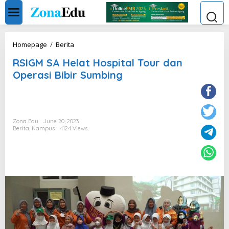
Skip
to
content
RSIGM
Homepage
/
Berita
SA
RSIGM SA Helat Hospital Tour dan
Helat
Hospital
Operasi Bibir Sumbing
Tour
dan
Operasi
Bibir
Sumbing
Zona Edu
June 20, 2023
Berita
,
Kampus
4124 Views