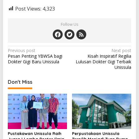
Post Views:
4,323
Follow Us
Post
Previous post
Next post
Pesan Penting YBWSA bagi
Kisah Inspiratif Regilia
navigation
Dokter Gigi Baru Unissula
Lulusan Dokter Gigi Terbaik
Unissula
Don't Miss
Pustakawan Unissula Raih
Perpustakaan Unissula
Juara I Lomba Poster Ilmiah
Terpilih Menjadi Tuan Rumah