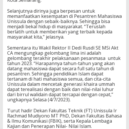
Selanjutnya dirinya juga berpesan untuk
memanfaatkan kesempatan di Pesantren Mahasiswa
Unissula dengan sebaik-baiknya. Sehingga bisa
menjadi bekal hidup di masyarakat. “Teruslah
berlatih untuk memberikan yang terbaik kepada
masyarakat kita,” jelasnya.
Sementara itu Wakil Rektor II Dedi Rusdi SE MSi Akt
CA mengungkap gelombang lima ini adalah
gelombang terakhir pelaksanaan pesanmasa untuk
tahun 2023. “Harapannya tahun-tahun yang akan
datang mahasiswa dapat secara full satu tahun di
pesantren. Sehingga pendidikan Islam dapat
tertanam di hati mahasiswa semua, dan cita-cita
Unissula dalam mencetak generasi khaira ummah
dapat terealisasi dengan baik dan nilai-nilai luhur
dari birrul walidain dapat tercapai dengan cepat,”
ungkapnya Selasa (4/7/2023).
Turut hadir Dekan Fakultas Teknik (FT) Unissula Ir
Rachmad Mudiyono MT PhD, Dekan Fakultas Bahasa
& Ilmu Komunikasi (FBIK), serta Kepala Lembaga
Kajian dan Penerapan Nilai- Nilai Islam.