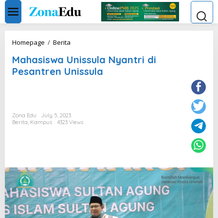
Skip
to
content
Mahasiswa
Homepage
/
Berita
Unissula
Mahasiswa Unissula Nyantri di
Nyantri
di
Pesantren Unissula
Pesantren
Unissula
Zona Edu
July 5, 2023
Berita
,
Kampus
4323 Views