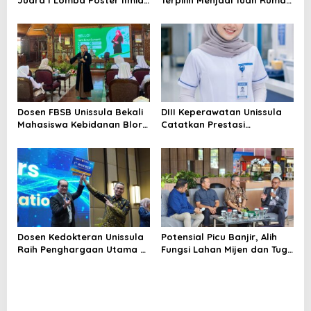
Nasional di KPDI XVII
KPDI XIX Tahun 2028
Dosen FBSB Unissula Bekali
DIII Keperawatan Unissula
Mahasiswa Kebidanan Blora
Catatkan Prestasi
Etika dan Keterampilan
Membanggakan, 100%
Public Speaking
Mahasiswanya Lulus Uji
Kompetensi Nasional
Dosen Kedokteran Unissula
Potensial Picu Banjir, Alih
Raih Penghargaan Utama di
Fungsi Lahan Mijen dan Tugu
Konferensi Internasional
Ancam Eksistensi Kota
Semarang