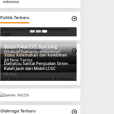
Strategi PPP Menangkan Duet
Politik Terbaru
Ganjar dan Gus Yasin
In Berita, Politik
|
February 19, 2018
Belum Pakai CVT, Apa yang
Otomotif Terpopuler
Ditakuti Daihatsu Indonesia?
Video Kelemahan dan Kelebihan
1922 Views
All New Terios
Daihatsu Santai Penjualan Sirion
1631 Views
Kalah Jauh dari Mobil LCGC
833 Views
Olahraga Terbaru