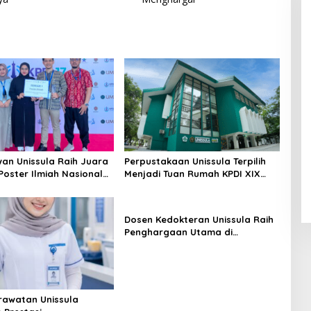
an Unissula Raih Juara
Perpustakaan Unissula Terpilih
Poster Ilmiah Nasional
Menjadi Tuan Rumah KPDI XIX
VII
Tahun 2028
Dosen Kedokteran Unissula Raih
Penghargaan Utama di
Konferensi Internasional
erawatan Unissula