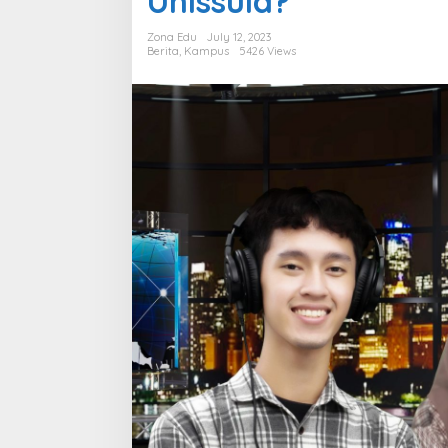
Unissula?
Ilkom
Unissula?
Zona Edu
July 12, 2023
Berita
,
Kampus
5426 Views