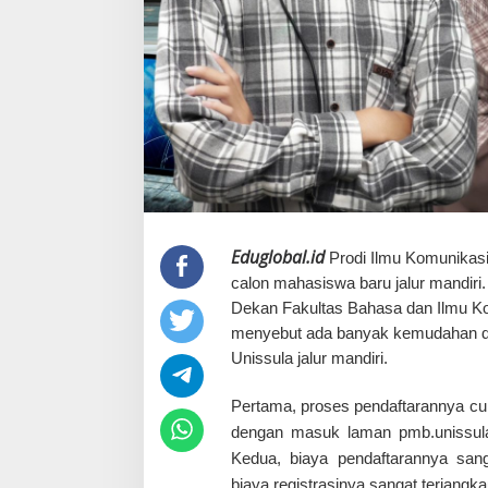
Eduglobal.id
Prodi Ilmu Komunikas
calon mahasiswa baru jalur mandiri
Dekan Fakultas Bahasa dan Ilmu K
menyebut ada banyak kemudahan daf
Unissula jalur mandiri.
Pertama, proses pendaftarannya cuk
dengan masuk laman pmb.unissula.a
Kedua, biaya pendaftarannya san
biaya registrasinya sangat terjangk