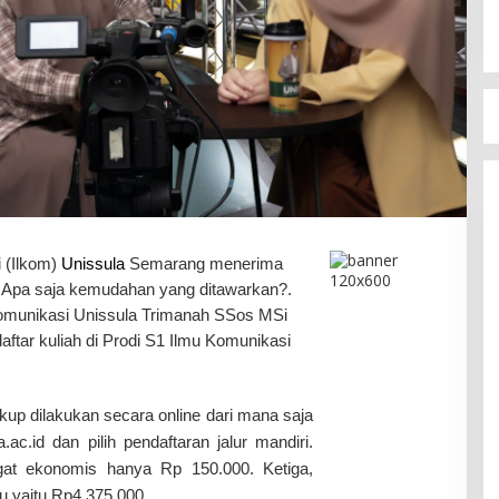
i
(Ilkom)
Unissula
Semarang menerima
. Apa saja kemudahan yang ditawarkan?.
omunikasi Unissula Trimanah SSos MSi
tar kuliah di Prodi S1 Ilmu Komunikasi
up dilakukan secara online dari mana saja
c.id dan pilih pendaftaran jalur mandiri.
gat ekonomis hanya Rp 150.000. Ketiga,
au yaitu Rp4.375.000.