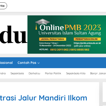
rita
Nasional
Contoh Pos
ndra
Sepakbola
Daihatsu
Partai Politik
Sepakbola Kita
Banjir Jaka
rasi Jalur Mandiri Ilkom