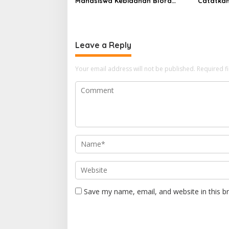
Mahasiswa Kebidanan Blora
Catatkan
Etika dan Keterampilan Public
Membang
Speaking
Mahasisw
Kompeten
Leave a Reply
Your email address will not be published.
Required f
Save my name, email, and website in this b