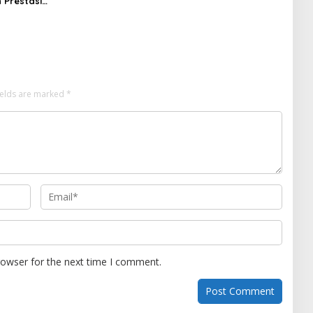
 Prestasi
gakan, 100%
anya Lulus Uji
si Nasional
ields are marked
*
rowser for the next time I comment.