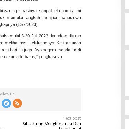
ia Siap
iaya registrasinya sangat ekonomis. Ini
mpinan Mas Dar
Ini Dia Hubungan Partai Garuda
ai Kepala Badan
tuk memulai langkah menjadi mahasiswa
3, 2026
dengan Gerindra
gkapnya (12/7/2023).
In Berita, Politik
|
February 19, 2018
ibuka mulai 3-20 Juli 2023 dan akan ditutup
ng melihat hasil kelulusannya. Ketika sudah
trasi hari itu juga. Ayo segera mendaftar di
rena kuota terbatas,” pungkasnya.
Follow Us
Next post
Sifat Saling Menghoramati Dan
ya
Menghargai