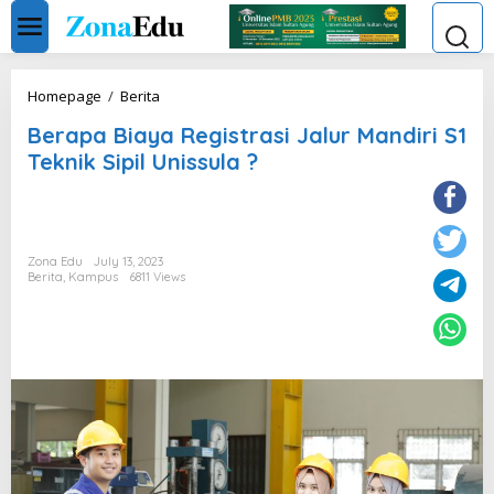
Skip
to
content
Berapa
Homepage
/
Berita
Biaya
Berapa Biaya Registrasi Jalur Mandiri S1
Registrasi
Jalur
Teknik Sipil Unissula ?
Mandiri
S1
Teknik
Sipil
Unissula
Zona Edu
July 13, 2023
?
Berita
,
Kampus
6811 Views