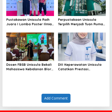
Pustakawan Unissula Raih
Perpustakaan Unissula
Juara I Lomba Poster Ilmiah
Terpilih Menjadi Tuan Rumah
Nasional di KPDI XVII
KPDI XIX Tahun 2028
Dosen FBSB Unissula Bekali
DIII Keperawatan Unissula
Mahasiswa Kebidanan Blora
Catatkan Prestasi
Etika dan Keterampilan
Membanggakan, 100%
Public Speaking
Mahasiswanya Lulus Uji
Kompetensi Nasional
Add Comment