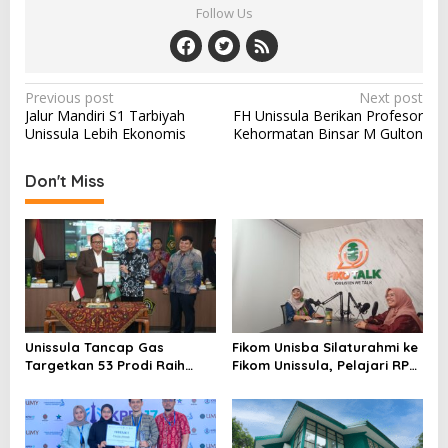
Follow Us
Post
Previous post
Next post
Jalur Mandiri S1 Tarbiyah
FH Unissula Berikan Profesor
navigation
Unissula Lebih Ekonomis
Kehormatan Binsar M Gulton
Don't Miss
Unissula Tancap Gas
Fikom Unisba Silaturahmi ke
Targetkan 53 Prodi Raih
Fikom Unissula, Pelajari RPL
Akreditasi Internasional
dan Tinjau Tiga
ACQUIN Lewat Jalur Fast
Laboratorium Unggulan
Track