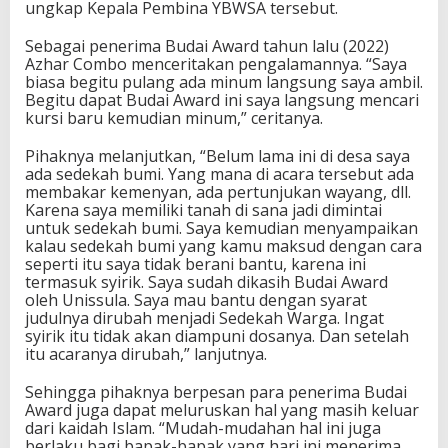
ungkap Kepala Pembina YBWSA tersebut.
Sebagai penerima Budai Award tahun lalu (2022)
Azhar Combo menceritakan pengalamannya. “Saya
biasa begitu pulang ada minum langsung saya ambil.
Begitu dapat Budai Award ini saya langsung mencari
kursi baru kemudian minum,” ceritanya.
Pihaknya melanjutkan, “Belum lama ini di desa saya
ada sedekah bumi. Yang mana di acara tersebut ada
membakar kemenyan, ada pertunjukan wayang, dll.
Karena saya memiliki tanah di sana jadi dimintai
untuk sedekah bumi. Saya kemudian menyampaikan
kalau sedekah bumi yang kamu maksud dengan cara
seperti itu saya tidak berani bantu, karena ini
termasuk syirik. Saya sudah dikasih Budai Award
oleh Unissula. Saya mau bantu dengan syarat
judulnya dirubah menjadi Sedekah Warga. Ingat
syirik itu tidak akan diampuni dosanya. Dan setelah
itu acaranya dirubah,” lanjutnya.
Sehingga pihaknya berpesan para penerima Budai
Award juga dapat meluruskan hal yang masih keluar
dari kaidah Islam. “Mudah-mudahan hal ini juga
berlaku bagi bapak-bapak yang hari ini menerima