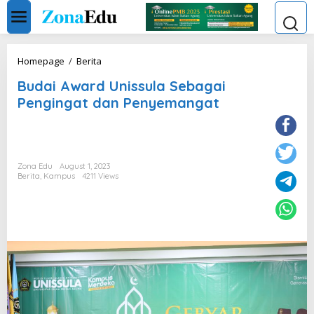
Skip
to
content
Budai
Homepage
/
Berita
Award
Budai Award Unissula Sebagai
Unissula
Sebagai
Pengingat dan Penyemangat
Pengingat
dan
Penyemangat
Zona Edu
August 1, 2023
Berita
,
Kampus
4211 Views