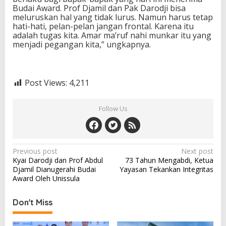
Budai Award. Prof Djamil dan Pak Darodji bisa
meluruskan hal yang tidak lurus. Namun harus tetap
hati-hati, pelan-pelan jangan frontal. Karena itu
adalah tugas kita. Amar ma’ruf nahi munkar itu yang
menjadi pegangan kita,” ungkapnya.
Post Views:
4,211
Follow Us
Post
Previous post
Next post
Kyai Darodji dan Prof Abdul
73 Tahun Mengabdi, Ketua
navigation
Djamil Dianugerahi Budai
Yayasan Tekankan Integritas
Award Oleh Unissula
Don't Miss