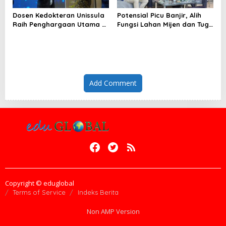
Dosen Kedokteran Unissula
Potensial Picu Banjir, Alih
Raih Penghargaan Utama di
Fungsi Lahan Mijen dan Tugu
Konferensi Internasional
Ancam Eksistensi Kota
Semarang
Add Comment
Copyright © eduglobal
Terms of Service
Indeks Berita
Non AMP Version