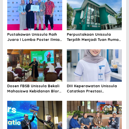
Pustakawan Unissula Raih
Perpustakaan Unissula
Juara I Lomba Poster Ilmiah
Terpilih Menjadi Tuan Rumah
Nasional di KPDI XVII
KPDI XIX Tahun 2028
Dosen FBSB Unissula Bekali
DIII Keperawatan Unissula
Mahasiswa Kebidanan Blora
Catatkan Prestasi
Etika dan Keterampilan
Membanggakan, 100%
Public Speaking
Mahasiswanya Lulus Uji
Kompetensi Nasional