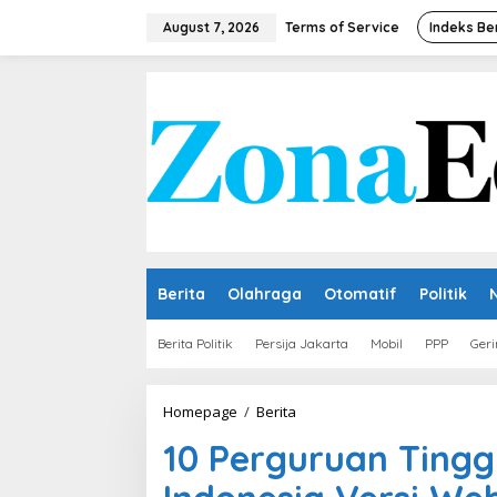
Skip
to
August 7, 2026
Terms of Service
Indeks Be
content
Berita
Olahraga
Otomatif
Politik
Berita Politik
Persija Jakarta
Mobil
PPP
Geri
10
Homepage
/
Berita
Perguruan
10 Perguruan Tingg
Tinggi
Swasta
Terbaik