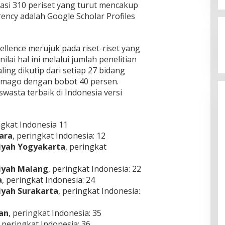
asi 310 periset yang turut mencakup
Jagatara Indonesia Siap
rency adalah Google Scholar Profiles
Mengawal Kepemimpinan Mas Dar
Sudaryono sebagai Kepala Badan
In Berita, Politik
|
July 23, 2026
Gizi Nasional
cellence merujuk pada riset-riset yang
lai hal ini melalui jumlah penelitian
ling dikutip dari setiap 27 bidang
Scimago dengan bobot 40 persen.
swasta terbaik di Indonesia versi
ngkat Indonesia 11
ara
, peringkat Indonesia: 12
yah Yogyakarta
, peringkat
iyah Malang
, peringkat Indonesia: 22
a
, peringkat Indonesia: 24
yah Surakarta
, peringkat Indonesia:
an
, peringkat Indonesia: 35
, peringkat Indonesia: 36