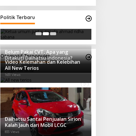
Ini Dia Hubungan Partai Garuda
Strategi PPP Me
Politik Terbaru
dengan Gerindra
Ganjar dan Gus Y
In Berita, Politik
|
February 19, 2018
In Berita, Politik
|
Febru
Belum Pakai CVT, Apa yang
Otomotif Terpopuler
Ditakuti Daihatsu Indonesia?
Video Kelemahan dan Kelebihan
1922 Views
All New Terios
1631 Views
Daihatsu Santai Penjualan Sirion
Kalah Jauh dari Mobil LCGC
833 Views