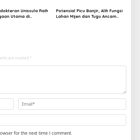
Speaking
dokteran Unissula Raih
Potensial Picu Banjir, Alih Fungsi
gaan Utama di
Lahan Mijen dan Tugu Ancam
si Internasional
Eksistensi Kota Semarang
ields are marked
*
rowser for the next time I comment.