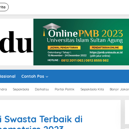
rita
Nasional
Contoh Pos
ndra
Sepakbola
Daihatsu
Partai Politik
Sepakbola Kita
Banjir Jaka
i Swasta Terbaik di