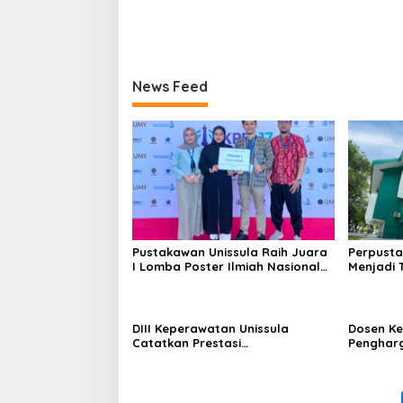
News Feed
Pustakawan Unissula Raih Juara
Perpusta
I Lomba Poster Ilmiah Nasional
Menjadi 
di KPDI XVII
Tahun 20
DIII Keperawatan Unissula
Dosen Ke
Catatkan Prestasi
Penghar
Membanggakan, 100%
Konferen
Mahasiswanya Lulus Uji
Kompetensi Nasional