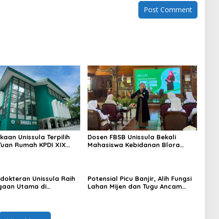
kaan Unissula Terpilih
Dosen FBSB Unissula Bekali
Tuan Rumah KPDI XIX
Mahasiswa Kebidanan Blora
28
Etika dan Keterampilan Public
Speaking
dokteran Unissula Raih
Potensial Picu Banjir, Alih Fungsi
gaan Utama di
Lahan Mijen dan Tugu Ancam
si Internasional
Eksistensi Kota Semarang