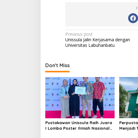
Post
Previous post
Unissula Jalin Kerjasama dengan
navigation
Universitas Labuhanbatu
Don't Miss
Pustakawan Unissula Raih Juara
Perpusta
I Lomba Poster Ilmiah Nasional
Menjadi 
di KPDI XVII
Tahun 20