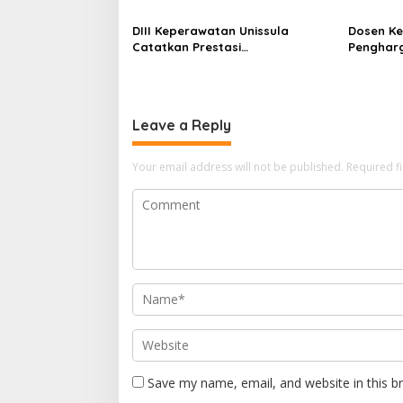
DIII Keperawatan Unissula
Dosen Ke
Catatkan Prestasi
Penghar
Membanggakan, 100%
Konferen
Mahasiswanya Lulus Uji
Kompetensi Nasional
Leave a Reply
Your email address will not be published.
Required f
Save my name, email, and website in this b