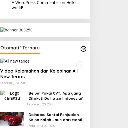
A WordPress Commenter
on
Hello
world!
Otomatif Terbaru
Video Kelemahan dan Kelebihan All
New Terios
February 20, 2018
Belum Pakai CVT, Apa yang
Ditakuti Daihatsu Indonesia?
February 20, 2018
Daihatsu Santai Penjualan
Sirion Kalah Jauh dari Mobil
LCGC
February 20, 2018