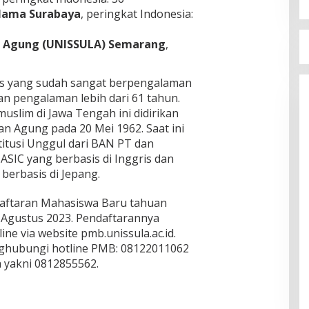
Ulama Surabaya
, peringkat Indonesia:
an Agung (UNISSULA) Semarang
,
as yang sudah sangat berpengalaman
an pengalaman lebih dari 61 tahun.
slim di Jawa Tengah ini didirikan
n Agung pada 20 Mei 1962. Saat ini
ntitusi Unggul dari BAN PT dan
i ASIC yang berbasis di Inggris dan
 berbasis di Jepang.
aftaran Mahasiswa Baru tahuan
 Agustus 2023. Pendaftarannya
ne via website pmb.unissula.ac.id.
enghubungi hotline PMB: 08122011062
ya yakni 0812855562.