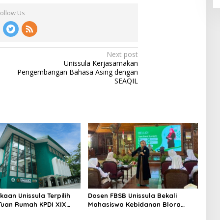
Follow Us
Next post
Unissula Kerjasamakan
Pengembangan Bahasa Asing dengan
SEAQIL
kaan Unissula Terpilih
Dosen FBSB Unissula Bekali
Tuan Rumah KPDI XIX
Mahasiswa Kebidanan Blora
28
Etika dan Keterampilan Public