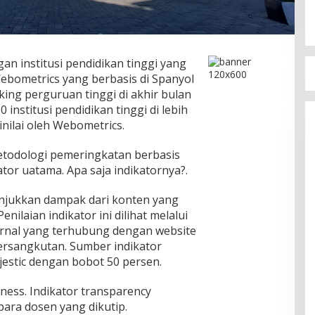
n institusi pendidikan tinggi yang
Webometrics yang berbasis di Spanyol
nking perguruan tinggi di akhir bulan
00 institusi pendidikan tinggi di lebih
inilai oleh Webometrics.
odologi pemeringkatan berbasis
ator uatama. Apa saja indikatornya?.
nunjukkan dampak dari konten yang
nilaian indikator ini dilihat melalui
ternal yang terhubung dengan website
ersangkutan. Sumber indikator
Majestic dengan bobot 50 persen.
ness. Indikator transparency
para dosen yang dikutip.