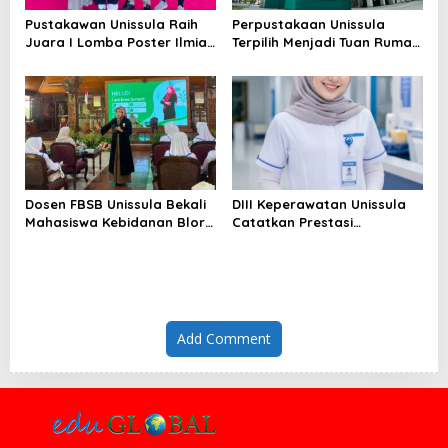
Pustakawan Unissula Raih
Perpustakaan Unissula
Juara I Lomba Poster Ilmiah
Terpilih Menjadi Tuan Rumah
Nasional di KPDI XVII
KPDI XIX Tahun 2028
Dosen FBSB Unissula Bekali
DIII Keperawatan Unissula
Mahasiswa Kebidanan Blora
Catatkan Prestasi
Etika dan Keterampilan
Membanggakan, 100%
Public Speaking
Mahasiswanya Lulus Uji
Kompetensi Nasional
Add Comment