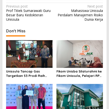
Post
Previous post
Next post
Prof Titiek Sumarawati Guru
Mahasiswa Unissula
navigation
Besar Baru Kedokteran
Perdalam Manajemen Risiko
Unissula
Dunia Kerja
Don't Miss
Unissula Tancap Gas
Fikom Unisba Silaturahmi ke
Targetkan 53 Prodi Raih
Fikom Unissula, Pelajari RPL
Akreditasi Internasional
dan Tinjau Tiga
ACQUIN Lewat Jalur Fast
Laboratorium Unggulan
Track