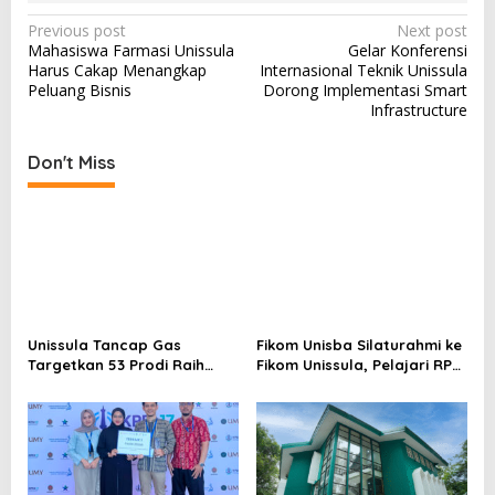
Post
Previous post
Next post
Mahasiswa Farmasi Unissula
Gelar Konferensi
navigation
Harus Cakap Menangkap
Internasional Teknik Unissula
Peluang Bisnis
Dorong Implementasi Smart
Infrastructure
Don't Miss
Unissula Tancap Gas
Fikom Unisba Silaturahmi ke
Targetkan 53 Prodi Raih
Fikom Unissula, Pelajari RPL
Akreditasi Internasional
dan Tinjau Tiga
ACQUIN Lewat Jalur Fast
Laboratorium Unggulan
Track