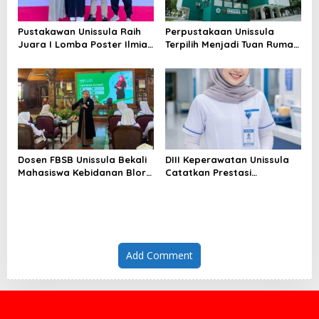
Pustakawan Unissula Raih
Perpustakaan Unissula
Juara I Lomba Poster Ilmiah
Terpilih Menjadi Tuan Rumah
Nasional di KPDI XVII
KPDI XIX Tahun 2028
Dosen FBSB Unissula Bekali
DIII Keperawatan Unissula
Mahasiswa Kebidanan Blora
Catatkan Prestasi
Etika dan Keterampilan
Membanggakan, 100%
Public Speaking
Mahasiswanya Lulus Uji
Kompetensi Nasional
Add Comment