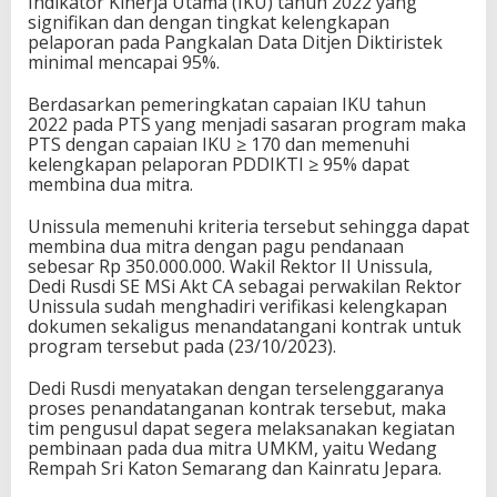
Indikator Kinerja Utama (IKU) tahun 2022 yang
signifikan dan dengan tingkat kelengkapan
pelaporan pada Pangkalan Data Ditjen Diktiristek
minimal mencapai 95%.
Berdasarkan pemeringkatan capaian IKU tahun
2022 pada PTS yang menjadi sasaran program maka
PTS dengan capaian IKU ≥ 170 dan memenuhi
kelengkapan pelaporan PDDIKTI ≥ 95% dapat
membina dua mitra.
Unissula memenuhi kriteria tersebut sehingga dapat
membina dua mitra dengan pagu pendanaan
sebesar Rp 350.000.000. Wakil Rektor II Unissula,
Dedi Rusdi SE MSi Akt CA sebagai perwakilan Rektor
Unissula sudah menghadiri verifikasi kelengkapan
dokumen sekaligus menandatangani kontrak untuk
program tersebut pada (23/10/2023).
Dedi Rusdi menyatakan dengan terselenggaranya
proses penandatanganan kontrak tersebut, maka
tim pengusul dapat segera melaksanakan kegiatan
pembinaan pada dua mitra UMKM, yaitu Wedang
Rempah Sri Katon Semarang dan Kainratu Jepara.