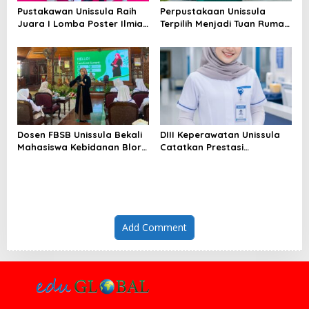
Pustakawan Unissula Raih
Perpustakaan Unissula
Juara I Lomba Poster Ilmiah
Terpilih Menjadi Tuan Rumah
Nasional di KPDI XVII
KPDI XIX Tahun 2028
Dosen FBSB Unissula Bekali
DIII Keperawatan Unissula
Mahasiswa Kebidanan Blora
Catatkan Prestasi
Etika dan Keterampilan
Membanggakan, 100%
Public Speaking
Mahasiswanya Lulus Uji
Kompetensi Nasional
Add Comment