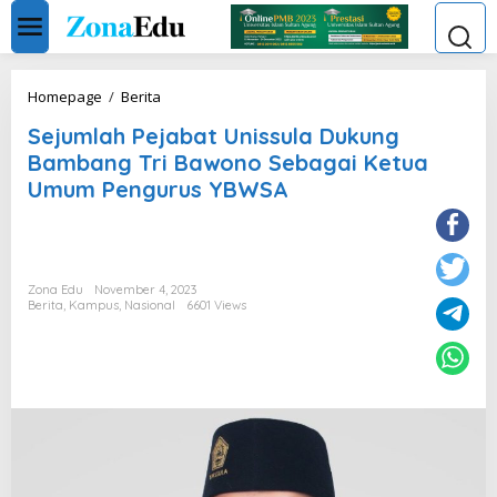
Skip
to
content
Sejumlah
Homepage
/
Berita
Pejabat
Sejumlah Pejabat Unissula Dukung
Unissula
Dukung
Bambang Tri Bawono Sebagai Ketua
Bambang
Umum Pengurus YBWSA
Tri
Bawono
Sebagai
Ketua
Umum
Zona Edu
November 4, 2023
Pengurus
Berita
,
Kampus
,
Nasional
6601 Views
YBWSA