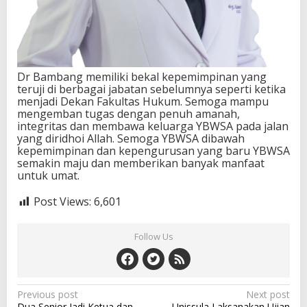
Dr Bambang memiliki bekal kepemimpinan yang
teruji di berbagai jabatan sebelumnya seperti ketika
menjadi Dekan Fakultas Hukum. Semoga mampu
mengemban tugas dengan penuh amanah,
integritas dan membawa keluarga YBWSA pada jalan
yang diridhoi Allah. Semoga YBWSA dibawah
kepemimpinan dan kepengurusan yang baru YBWSA
semakin maju dan memberikan banyak manfaat
untuk umat.
Post Views:
6,601
Follow Us
Post
Previous post
Next post
Dua Senior Jadi Ketua dan
Unissula Laksanakan Ujian