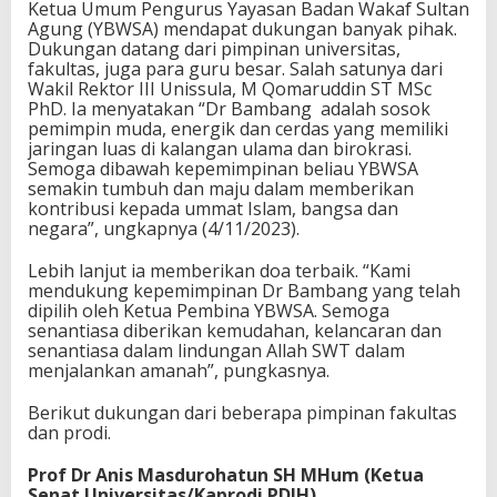
Ketua Umum Pengurus Yayasan Badan Wakaf Sultan
Agung (YBWSA) mendapat dukungan banyak pihak.
Dukungan datang dari pimpinan universitas,
fakultas, juga para guru besar. Salah satunya dari
Wakil Rektor III Unissula, M Qomaruddin ST MSc
PhD. Ia menyatakan “Dr Bambang adalah sosok
pemimpin muda, energik dan cerdas yang memiliki
jaringan luas di kalangan ulama dan birokrasi.
Semoga dibawah kepemimpinan beliau YBWSA
semakin tumbuh dan maju dalam memberikan
kontribusi kepada ummat Islam, bangsa dan
negara”, ungkapnya (4/11/2023).
Lebih lanjut ia memberikan doa terbaik. “Kami
mendukung kepemimpinan Dr Bambang yang telah
dipilih oleh Ketua Pembina YBWSA. Semoga
senantiasa diberikan kemudahan, kelancaran dan
senantiasa dalam lindungan Allah SWT dalam
menjalankan amanah”, pungkasnya.
Berikut dukungan dari beberapa pimpinan fakultas
dan prodi.
Prof Dr Anis Masdurohatun SH MHum (Ketua
Senat Universitas/Kaprodi PDIH)