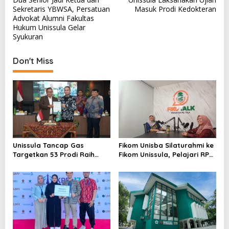
navigation
Sekretaris YBWSA, Persatuan
Masuk Prodi Kedokteran
Advokat Alumni Fakultas
Hukum Unissula Gelar
Syukuran
Don't Miss
Unissula Tancap Gas
Fikom Unisba Silaturahmi ke
Targetkan 53 Prodi Raih
Fikom Unissula, Pelajari RPL
Akreditasi Internasional
dan Tinjau Tiga
ACQUIN Lewat Jalur Fast
Laboratorium Unggulan
Track