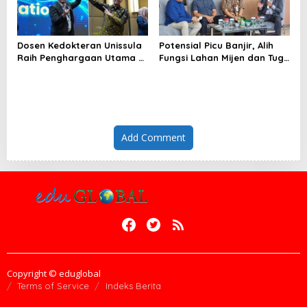
Dosen Kedokteran Unissula
Potensial Picu Banjir, Alih
Raih Penghargaan Utama di
Fungsi Lahan Mijen dan Tugu
Konferensi Internasional
Ancam Eksistensi Kota
Semarang
Add Comment
Copyright © eduglobal
Terms of Service
Indeks Berita