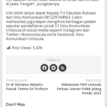
di Jawa Tengah”, pungkasnya.
Info lebih lanjut dapat Kepala TU Fakultas Bahasa
dan Ilmu Komunikasi 081229744903. Calon
mahasiswa juga dapat mengikuti berbagai update
seputar pendaftaran prodi S1 Ilmu Komunikasi
Unissula di sosial media seperti Instagram dan
Twitter: Ilkomunissula serta Facebook: Ilmu
Komunikasi Unissula.
Post Views:
5,476
Follow Us
Post
Previous post
Next post
Dr dr Stevanus Adrianto
Mahasiswa FBIK Unissula
navigation
Passat Terima SK Profesor
Perluas Literasi Politik Jelang
Pemilu 2024
Don't Miss