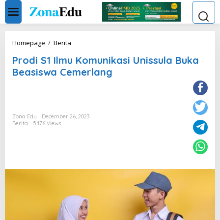
Skip
to
content
Prodi
Homepage
/
Berita
S1
Prodi S1 Ilmu Komunikasi Unissula Buka
Ilmu
Komunikasi
Beasiswa Cemerlang
Unissula
Buka
Beasiswa
Cemerlang
Zona Edu
December 26, 2023
Berita
5476 Views