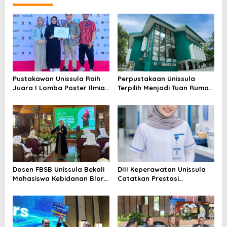
Pustakawan Unissula Raih
Perpustakaan Unissula
Juara I Lomba Poster Ilmiah
Terpilih Menjadi Tuan Rumah
Nasional di KPDI XVII
KPDI XIX Tahun 2028
Dosen FBSB Unissula Bekali
DIII Keperawatan Unissula
Mahasiswa Kebidanan Blora
Catatkan Prestasi
Etika dan Keterampilan
Membanggakan, 100%
Public Speaking
Mahasiswanya Lulus Uji
Kompetensi Nasional