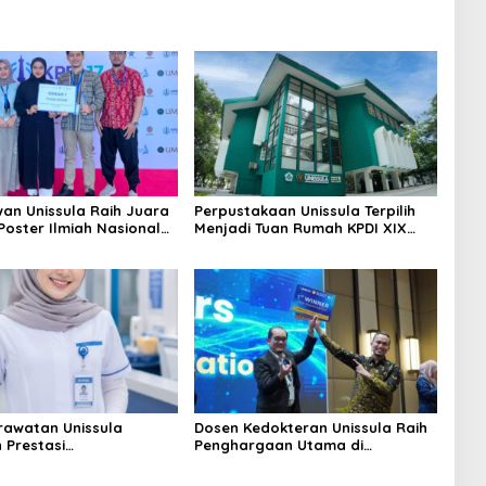
an Unissula Raih Juara
Perpustakaan Unissula Terpilih
Poster Ilmiah Nasional
Menjadi Tuan Rumah KPDI XIX
VII
Tahun 2028
erawatan Unissula
Dosen Kedokteran Unissula Raih
 Prestasi
Penghargaan Utama di
gakan, 100%
Konferensi Internasional
anya Lulus Uji