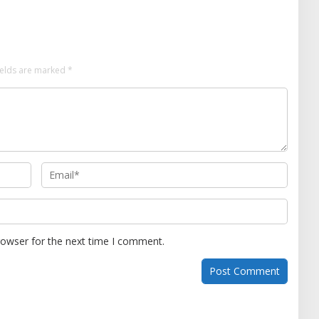
anya Lulus Uji
si Nasional
ields are marked
*
rowser for the next time I comment.