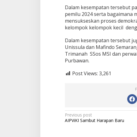
Dalam kesempatan tersebut p
pemilu 2024 serta bagaimana m
mensukseskan proses demokrasi
kelompok kelompok kecil den
Dalam kesempatan tersebut ju
Unissula dan Mafindo Semaran
Trimanah SSos MSI dan perwak
Purbawan.
Post Views:
3,261
Post
Previous post
AIPViKI Sambut Harapan Baru
navigation