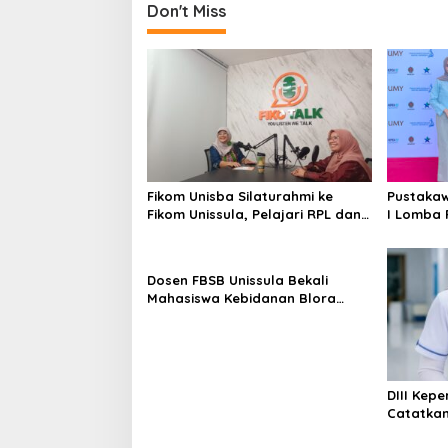
Don't Miss
Fikom Unisba Silaturahmi ke
Pustakaw
Fikom Unissula, Pelajari RPL dan
I Lomba 
Tinjau Tiga Laboratorium
di KPDI X
Unggulan
Dosen FBSB Unissula Bekali
Mahasiswa Kebidanan Blora
Etika dan Keterampilan Public
Speaking
DIII Kep
Catatkan
Membang