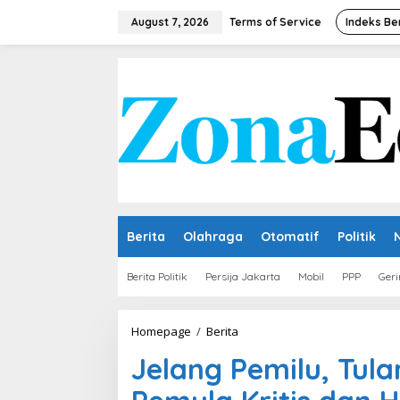
Skip
to
August 7, 2026
Terms of Service
Indeks Be
content
Berita
Olahraga
Otomatif
Politik
Berita Politik
Persija Jakarta
Mobil
PPP
Geri
Jelang
Homepage
/
Berita
Pemilu,
Jelang Pemilu, Tula
Tular
Nalar
Ajak