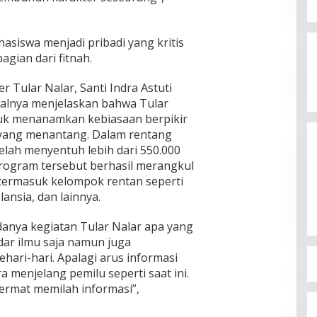
ia Siap
mpinan Mas Dar
siswa menjadi pribadi yang kritis
Ini Dia Hubungan Partai Garuda
ai Kepala Badan
3, 2026
dengan Gerindra
agian dari fitnah.
In Berita, Politik
|
February 19, 2018
Tular Nalar, Santi Indra Astuti
ualnya menjelaskan bahwa Tular
tuk menanamkan kebiasaan berpikir
i yang menantang. Dalam rentang
telah menyentuh lebih dari 550.000
Program tersebut berhasil merangkul
ermasuk kelompok rentan seperti
ansia, dan lainnya.
anya kegiatan Tular Nalar apa yang
dar ilmu saja namun juga
hari-hari. Apalagi arus informasi
 menjelang pemilu seperti saat ini.
cermat memilah informasi”,