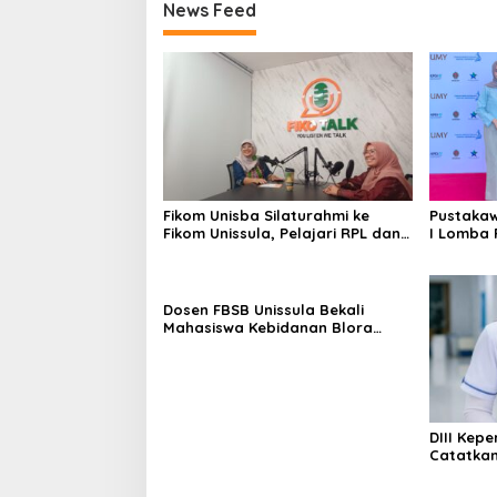
News Feed
Fikom Unisba Silaturahmi ke
Pustakaw
Fikom Unissula, Pelajari RPL dan
I Lomba 
Tinjau Tiga Laboratorium
di KPDI X
Unggulan
Dosen FBSB Unissula Bekali
Mahasiswa Kebidanan Blora
Etika dan Keterampilan Public
Speaking
DIII Kep
Catatkan
Membang
Mahasisw