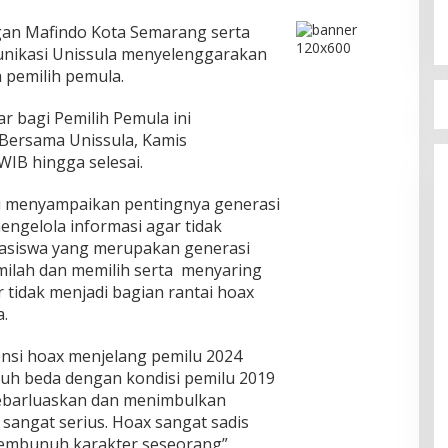
gan Mafindo Kota Semarang serta
unikasi Unissula menyelenggarakan
 pemilih pemula.
r bagi Pemilih Pemula ini
 Bersama Unissula, Kamis
WIB hingga selesai.
i menyampaikan pentingnya generasi
engelola informasi agar tidak
hasiswa yang merupakan generasi
milah dan memilih serta menyaring
r tidak menjadi bagian rantai hoax
.
nsi hoax menjelang pemilu 2024
 jauh beda dengan kondisi pemilu 2019
sebarluaskan dan menimbulkan
sangat serius. Hoax sangat sadis
embunuh karakter seseorang”,