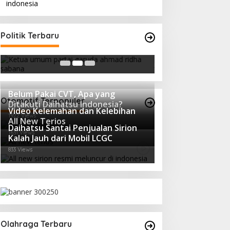
Strategi PPP Menangkan Duet
Politik Terbaru
Ganjar dan Gus Yasin
In Berita, Politik
|
February 19, 2018
Belum Pakai CVT, Apa yang
Otomotif Terpopuler
Ditakuti Daihatsu Indonesia?
Video Kelemahan dan Kelebihan
1922 Views
All New Terios
Daihatsu Santai Penjualan Sirion
1631 Views
Kalah Jauh dari Mobil LCGC
833 Views
Olahraga Terbaru