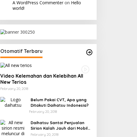
A WordPress Commenter
on
Hello
world!
Otomatif Terbaru
Video Kelemahan dan Kelebihan All
New Terios
February 20, 2018
Belum Pakai CVT, Apa yang
Ditakuti Daihatsu Indonesia?
February 20, 2018
Daihatsu Santai Penjualan
Sirion Kalah Jauh dari Mobil
LCGC
February 20, 2018