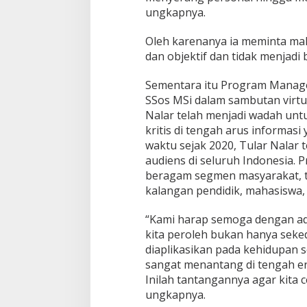
ungkapnya.
Jagatara Indones
Mengawal Kepemi
Oleh karenanya ia meminta maha
Sudaryono sebag
In Berita, Politik
|
July 2
dan objektif dan tidak menjadi b
Gizi Nasional
Sementara itu Program Manager 
SSos MSi dalam sambutan virt
Nalar telah menjadi wadah un
kritis di tengah arus informas
waktu sejak 2020, Tular Nalar 
audiens di seluruh Indonesia. 
beragam segmen masyarakat, t
kalangan pendidik, mahasiswa, l
“Kami harap semoga dengan ad
kita peroleh bukan hanya seke
diaplikasikan pada kehidupan se
sangat menantang di tengah era
Inilah tantangannya agar kita 
ungkapnya.