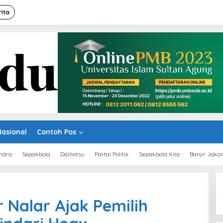
rita
Nasional
Contoh Pos
ndra
Sepakbola
Daihatsu
Partai Politik
Sepakbola Kita
Banjir Jaka
r Nalar Ajak Pemilih