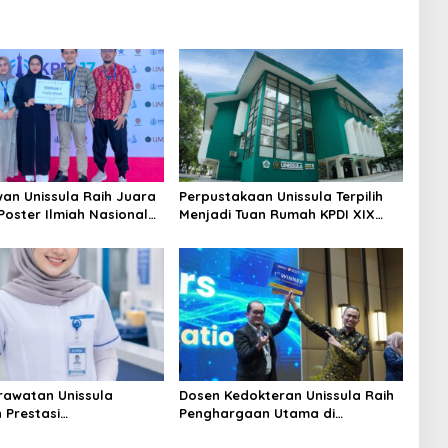
an Unissula Raih Juara
Perpustakaan Unissula Terpilih
Poster Ilmiah Nasional
Menjadi Tuan Rumah KPDI XIX
VII
Tahun 2028
erawatan Unissula
Dosen Kedokteran Unissula Raih
 Prestasi
Penghargaan Utama di
gakan, 100%
Konferensi Internasional