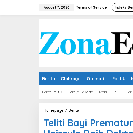
Skip
to
August 7, 2026
Terms of Service
Indeks Be
content
Berita
Olahraga
Otomatif
Politik
Berita Politik
Persija Jakarta
Mobil
PPP
Geri
Teliti
Homepage
/
Berita
Bayi
Teliti Bayi Premat
Prematur,
Dosen
Keperawatan