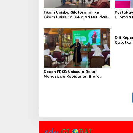
Fikom Unisba Silaturahmi ke
Pustakaw
Fikom Unissula, Pelajari RPL dan
I Lomba 
Tinjau Tiga Laboratorium
di KPDI X
Unggulan
DIII Kep
Catatkan
Membang
Mahasisw
Kompeten
Dosen FBSB Unissula Bekali
Mahasiswa Kebidanan Blora
Etika dan Keterampilan Public
Speaking