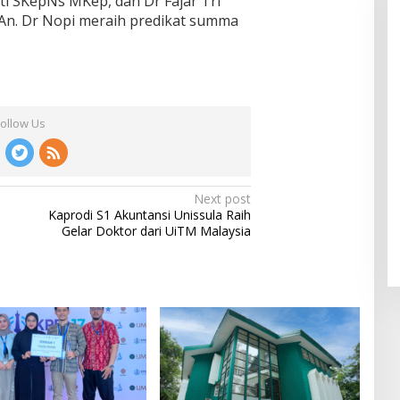
ati SKepNs MKep, dan Dr Fajar Tri
n. Dr Nopi meraih predikat summa
Follow Us
Next post
Kaprodi S1 Akuntansi Unissula Raih
Gelar Doktor dari UiTM Malaysia