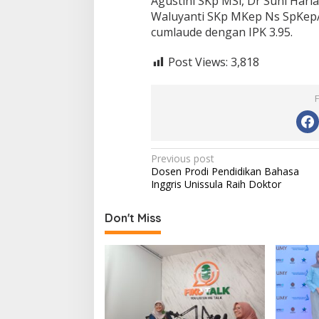
Agustini SKp MSi, Dr Suni Hari
Waluyanti SKp MKep Ns SpKepA
cumlaude dengan IPK 3.95.
Post Views:
3,818
Post
Previous post
Dosen Prodi Pendidikan Bahasa
navigation
Inggris Unissula Raih Doktor
Don't Miss