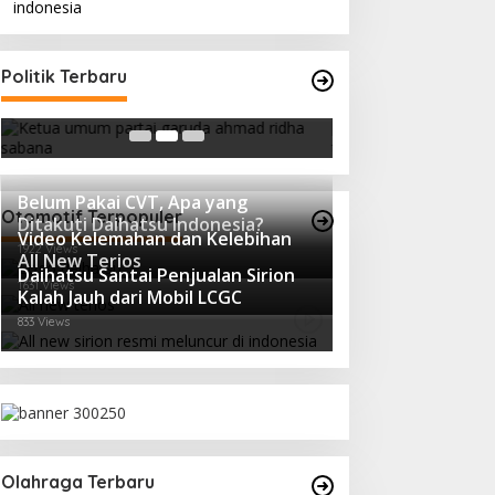
i Dia Hubungan Partai Garuda
Strategi PPP Menan
Politik Terbaru
ngan Gerindra
Ganjar dan Gus Yasin
erita, Politik
|
February 19, 2018
In Berita, Politik
|
February 19
Belum Pakai CVT, Apa yang
Otomotif Terpopuler
Ditakuti Daihatsu Indonesia?
Video Kelemahan dan Kelebihan
1922 Views
All New Terios
Daihatsu Santai Penjualan Sirion
1631 Views
Kalah Jauh dari Mobil LCGC
833 Views
Olahraga Terbaru