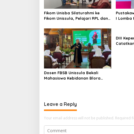
Fikom Unisba Silaturahmi ke
Pustakaw
Fikom Unissula, Pelajari RPL dan
I Lomba 
Tinjau Tiga Laboratorium
di KPDI X
Unggulan
DIII Kep
Catatkan
Membang
Mahasisw
Kompeten
Dosen FBSB Unissula Bekali
Mahasiswa Kebidanan Blora
Etika dan Keterampilan Public
Speaking
Leave a Reply
Your email address will not be published.
Required f