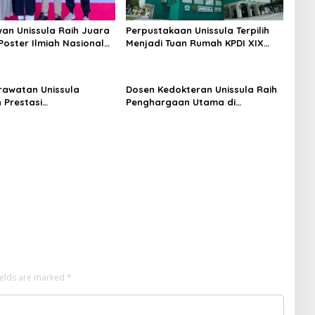
an Unissula Raih Juara
Perpustakaan Unissula Terpilih
Poster Ilmiah Nasional
Menjadi Tuan Rumah KPDI XIX
VII
Tahun 2028
erawatan Unissula
Dosen Kedokteran Unissula Raih
 Prestasi
Penghargaan Utama di
gakan, 100%
Konferensi Internasional
anya Lulus Uji
si Nasional
ields are marked
*