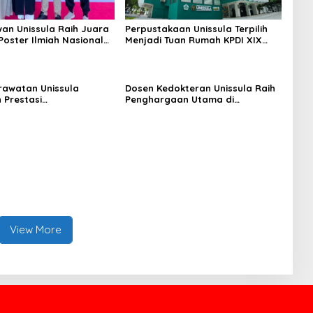
an Unissula Raih Juara
Perpustakaan Unissula Terpilih
Poster Ilmiah Nasional
Menjadi Tuan Rumah KPDI XIX
VII
Tahun 2028
erawatan Unissula
Dosen Kedokteran Unissula Raih
 Prestasi
Penghargaan Utama di
gakan, 100%
Konferensi Internasional
anya Lulus Uji
si Nasional
View More