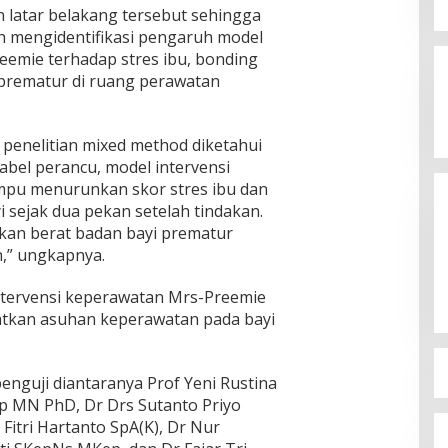
 latar belakang tersebut sehingga
Jagatara Indonesia Siap
ah mengidentifikasi pengaruh model
Mengawal Kepemimpinan Mas Dar
eemie terhadap stres ibu, bonding
In
Sudaryono sebagai Kepala Badan
In Berita, Politik
|
July 23, 2026
de
 prematur di ruang perawatan
Gizi Nasional
In B
enelitian mixed method diketahui
abel perancu, model intervensi
pu menurunkan skor stres ibu dan
 sejak dua pekan setelah tindakan.
an berat badan bayi prematur
,” ungkapnya.
tervensi keperawatan Mrs-Preemie
atkan asuhan keperawatan pada bayi
enguji diantaranya Prof Yeni Rustina
 MN PhD, Dr Drs Sutanto Priyo
itri Hartanto SpA(K), Dr Nur