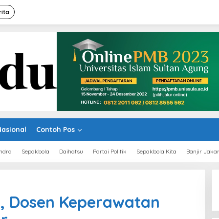
rita
Nasional
Contoh Pos
ndra
Sepakbola
Daihatsu
Partai Politik
Sepakbola Kita
Banjir Jaka
ur, Dosen Keperawatan