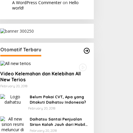
A WordPress Commenter
on
Hello
world!
Otomatif Terbaru
Video Kelemahan dan Kelebihan All
New Terios
February 20, 2018
Belum Pakai CVT, Apa yang
Ditakuti Daihatsu Indonesia?
February 20, 2018
Daihatsu Santai Penjualan
Sirion Kalah Jauh dari Mobil
LCGC
February 20, 2018