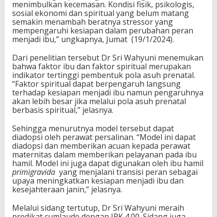
menimbulkan kecemasan. Kondisi fisik, psikologis,
sosial ekonomi dan spiritual yang belum matang
semakin menambah beratnya stressor yang
mempengaruhi kesiapan dalam perubahan peran
menjadi ibu,” ungkapnya, Jumat (19/1/2024).
Dari penelitian tersebut Dr Sri Wahyuni menemukan
bahwa faktor ibu dan faktor spiritual merupakan
indikator tertinggi pembentuk pola asuh prenatal.
“Faktor spiritual dapat berpengaruh langsung
terhadap kesiapan menjadi ibu namun pengaruhnya
akan lebih besar jika melalui pola asuh prenatal
berbasis spiritual,” jelasnya.
Sehingga menurutnya model tersebut dapat
diadopsi oleh perawat persalinan. “Model ini dapat
diadopsi dan memberikan acuan kepada perawat
maternitas dalam memberikan pelayanan pada ibu
hamil. Model ini juga dapat digunakan oleh ibu hamil
primigravida
yang menjalani transisi peran sebagai
upaya meningkatkan kesiapan menjadi ibu dan
kesejahteraan janin,” jelasnya.
Melalui sidang tertutup, Dr Sri Wahyuni meraih
predikat cumlaude dengan IPK 4.00. Sidang juga