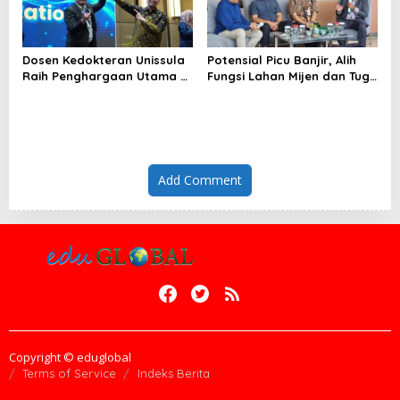
Dosen Kedokteran Unissula
Potensial Picu Banjir, Alih
Raih Penghargaan Utama di
Fungsi Lahan Mijen dan Tugu
Konferensi Internasional
Ancam Eksistensi Kota
Semarang
Add Comment
Copyright © eduglobal
Terms of Service
Indeks Berita