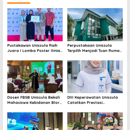
Pustakawan Unissula Raih
Perpustakaan Unissula
Juara I Lomba Poster Ilmiah
Terpilih Menjadi Tuan Rumah
Nasional di KPDI XVII
KPDI XIX Tahun 2028
Dosen FBSB Unissula Bekali
DIII Keperawatan Unissula
Mahasiswa Kebidanan Blora
Catatkan Prestasi
Etika dan Keterampilan
Membanggakan, 100%
Public Speaking
Mahasiswanya Lulus Uji
Kompetensi Nasional