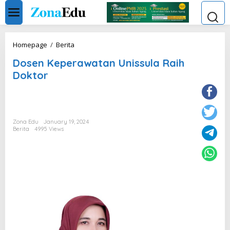
Skip
to
content
Dosen
Homepage
/
Berita
Keperawatan
Dosen Keperawatan Unissula Raih
Unissula
Raih
Doktor
Doktor
Zona Edu
January 19, 2024
Berita
4995 Views