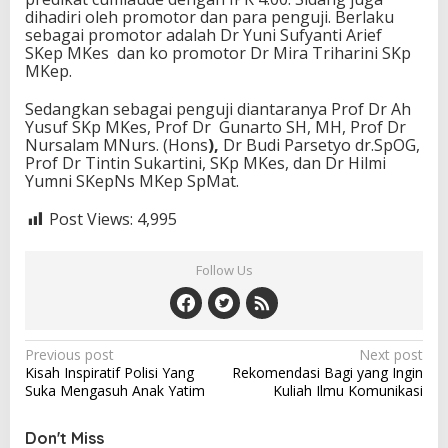
dihadiri oleh promotor dan para penguji. Berlaku
sebagai promotor adalah Dr Yuni Sufyanti Arief
SKep MKes dan ko promotor Dr Mira Triharini SKp
MKep.
Sedangkan sebagai penguji diantaranya Prof Dr Ah
Yusuf SKp MKes, Prof Dr Gunarto SH, MH, Prof Dr
Nursalam MNurs. (Hons
),
Dr Budi Parsetyo dr.SpOG,
Prof Dr Tintin Sukartini, SKp MKes, dan Dr Hilmi
Yumni SKepNs MKep SpMat.
Post Views:
4,995
Follow Us
Post
Previous post
Next post
Kisah Inspiratif Polisi Yang
Rekomendasi Bagi yang Ingin
navigation
Suka Mengasuh Anak Yatim
Kuliah Ilmu Komunikasi
Don't Miss