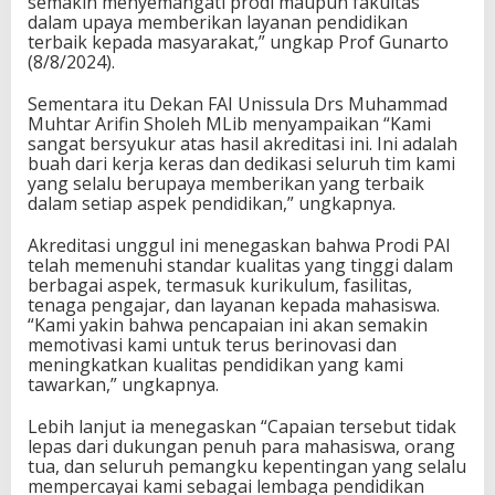
semakin menyemangati prodi maupun fakultas
dalam upaya memberikan layanan pendidikan
terbaik kepada masyarakat,” ungkap Prof Gunarto
(8/8/2024).
Sementara itu Dekan FAI Unissula Drs Muhammad
Muhtar Arifin Sholeh MLib menyampaikan “Kami
sangat bersyukur atas hasil akreditasi ini. Ini adalah
buah dari kerja keras dan dedikasi seluruh tim kami
yang selalu berupaya memberikan yang terbaik
dalam setiap aspek pendidikan,” ungkapnya.
Akreditasi unggul ini menegaskan bahwa Prodi PAI
telah memenuhi standar kualitas yang tinggi dalam
berbagai aspek, termasuk kurikulum, fasilitas,
tenaga pengajar, dan layanan kepada mahasiswa.
“Kami yakin bahwa pencapaian ini akan semakin
memotivasi kami untuk terus berinovasi dan
meningkatkan kualitas pendidikan yang kami
tawarkan,” ungkapnya.
Lebih lanjut ia menegaskan “Capaian tersebut tidak
lepas dari dukungan penuh para mahasiswa, orang
tua, dan seluruh pemangku kepentingan yang selalu
mempercayai kami sebagai lembaga pendidikan