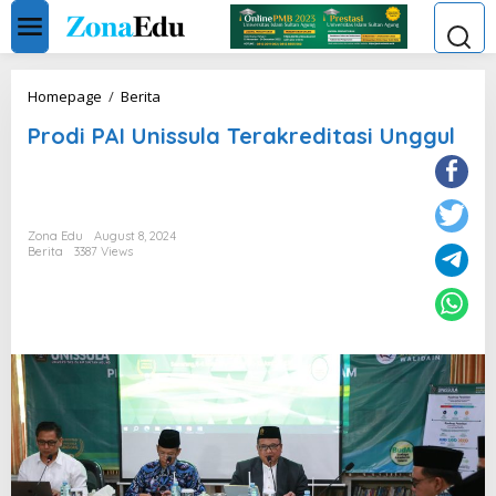
Skip
to
content
Prodi
Homepage
/
Berita
PAI
Prodi PAI Unissula Terakreditasi Unggul
Unissula
Terakreditasi
Unggul
Zona Edu
August 8, 2024
Berita
3387 Views