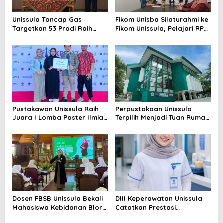
Unissula Tancap Gas
Fikom Unisba Silaturahmi ke
Targetkan 53 Prodi Raih
Fikom Unissula, Pelajari RPL
Akreditasi Internasional
dan Tinjau Tiga
ACQUIN Lewat Jalur Fast
Laboratorium Unggulan
Track
Pustakawan Unissula Raih
Perpustakaan Unissula
Juara I Lomba Poster Ilmiah
Terpilih Menjadi Tuan Rumah
Nasional di KPDI XVII
KPDI XIX Tahun 2028
Dosen FBSB Unissula Bekali
DIII Keperawatan Unissula
Mahasiswa Kebidanan Blora
Catatkan Prestasi
Etika dan Keterampilan
Membanggakan, 100%