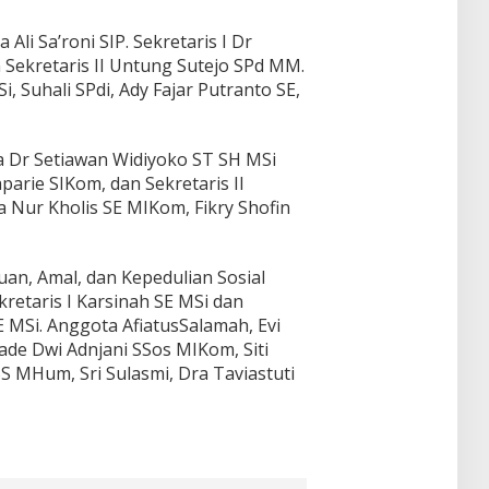
li Sa’roni SIP. Sekretaris I Dr
Sekretaris II Untung Sutejo SPd MM.
, Suhali SPdi, Ady Fajar Putranto SE,
 Dr Setiawan Widiyoko ST SH MSi
parie SIKom, dan Sekretaris II
ur Kholis SE MIKom, Fikry Shofin
n, Amal, dan Kepedulian Sosial
retaris I Karsinah SE MSi dan
SE MSi. Anggota AfiatusSalamah, Evi
ade Dwi Adnjani SSos MIKom, Siti
S MHum, Sri Sulasmi, Dra Taviastuti