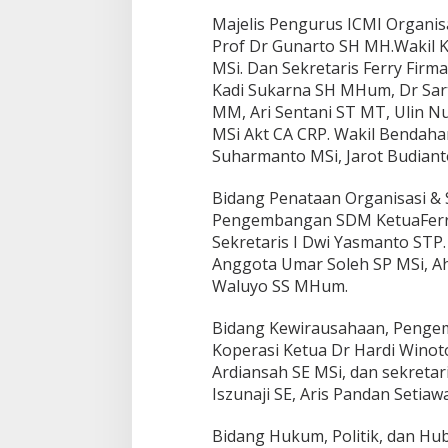
Majelis Pengurus ICMI Organis
Prof Dr Gunarto SH MH.Wakil K
MSi. Dan Sekretaris Ferry Firm
Kadi Sukarna SH MHum, Dr Sart
MM, Ari Sentani ST MT, Ulin N
MSi Akt CA CRP. Wakil Bendaha
Suharmanto MSi, Jarot Budiant
Bidang Penataan Organisasi &
Pengembangan SDM KetuaFerr
Sekretaris I Dwi Yasmanto STP.
Anggota Umar Soleh SP MSi, A
Waluyo SS MHum.
Bidang Kewirausahaan, Penge
Koperasi Ketua Dr Hardi Winot
Ardiansah SE MSi, dan sekretari
Iszunaji SE, Aris Pandan Setia
Bidang Hukum, Politik, dan H