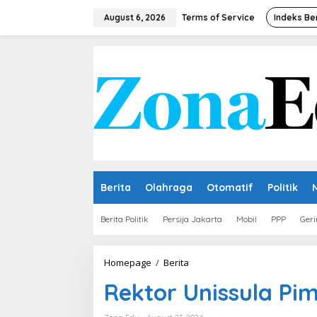
Skip
to
August 6, 2026
Terms of Service
Indeks Be
content
Berita
Olahraga
Otomatif
Politik
Berita Politik
Persija Jakarta
Mobil
PPP
Geri
Rektor
Homepage
/
Berita
Unissula
Rektor Unissula Pi
Pimpin
ICMI
Jawa