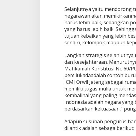
Selanjutnya yaitu mendorong 
negarawan akan memikirkanma
harus lebih baik, sedangkan po
yang harus lebih baik. Sehing
tujuan kebaikan yang lebih be
sendiri, kelompok maupun kepen
Langkah strategis selanjutny
dan kesejahteraan. Menurutn
Mahkamah Konstitusi No.60/PU
pemilukadaadalah contoh buru
ICMI Orwil Jateng sebagai rum
memiliki tugas mulia untuk 
kembalihal yang paling menda
Indonesia adalah negara yan
berdasarkan kekuasaan,” pung
Adapun susunan pengurus baru
dilantik adalah sebagaiberikut: