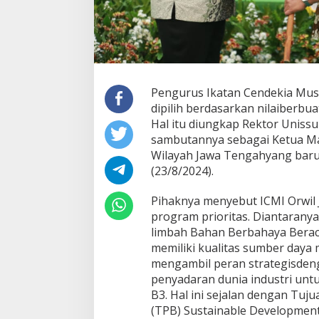
Pengurus Ikatan Cendekia Musl
dipilih berdasarkan nilaiberbu
Hal itu diungkap Rektor Uniss
sambutannya sebagai Ketua Ma
Wilayah Jawa Tengahyang baru d
(23/8/2024).
Pihaknya menyebut ICMI Orwil
program prioritas. Diantaran
limbah Bahan Berbahaya Beracu
memiliki kualitas sumber daya
mengambil peran strategisden
penyadaran dunia industri un
B3. Hal ini sejalan dengan Tu
(TPB) Sustainable Development 