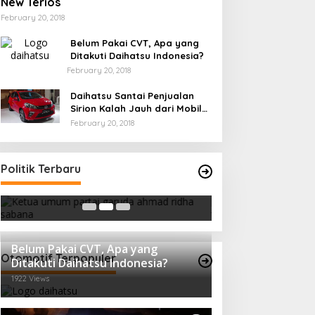
New Terios
February 20, 2018
Belum Pakai CVT, Apa yang
Ditakuti Daihatsu Indonesia?
February 20, 2018
Daihatsu Santai Penjualan
Sirion Kalah Jauh dari Mobil
LCGC
February 20, 2018
Ini Dia Hubungan Partai Garuda
Strategi PPP Me
Politik Terbaru
dengan Gerindra
Ganjar dan Gus Y
In Berita, Politik
|
February 19, 2018
In Berita, Politik
|
Febru
Belum Pakai CVT, Apa yang
Otomotif Terpopuler
Ditakuti Daihatsu Indonesia?
1922 Views