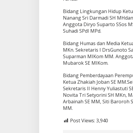
Bidang Lingkungan Hidup Ketua A
Nanang Sri Darmadi SH MHdan 
Anggota Diryo Suparto SSos MSi
Suhadi SPdI MPd.
Bidang Humas dan Media Ketua
MKn. Sekretaris I DrsGunoto Sa
Suparman MIKom MM. Anggota N
Mubarok SE MIKom.
Bidang Pemberdayaan Perempua
Ketua Zhakiah Joban SE MM.Sek
Sekretaris II Henny Yuliastuti 
Novita Tri Setyorini SH MKn, M
Arbainah SE MM, Siti Baroroh S
MM.
Post Views:
3,940