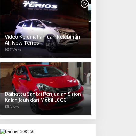
Video Kelemahan dan Kelebihan
All New Terios
1627 Views
Daihatsu Santai Penjualan Sirion
Kalah Jauh dari Mobil LCGC
833 Views