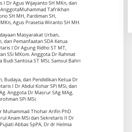
is I Dr Agus Wijayanto SH MKn, dan
H. AnggotaMuhammad Tafrikhan
tono SH MH, Pardiman SH,
MKn, Agus Prasetia Wiranto SH MH.
dayaan Masyarakat Urban,
, dan Pemanfaatan SDA Ketua
aris I Dr Agung Ridho ST MT,
awan SSi MKom. Anggota Dr Rahmat
 Budi Santosa ST MSi, Samsul Bahri
 Budaya, dan Pendidikan Ketua Dr
aris I Dr Abdul Kohar SPi MSi, dan
 SAg. Anggota Dr Masrur SAg MAg,
urohman SPi MSi.
dr Muhammad Thohar Arifin PhD
erul Anam MSi dan Sekretaris II Dr
Pujiati Abbas SpPA, Dr dr Helmia