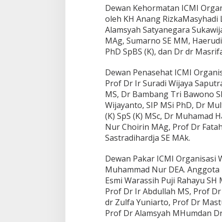
Dewan Kehormatan ICMI Organi
oleh KH Anang RizkaMasyhadi 
Alamsyah Satyanegara Sukawija
MAg, Sumarno SE MM, Haerudin
PhD SpBS (K), dan Dr dr Masri
Dewan Penasehat ICMI Organis
Prof Dr Ir Suradi Wijaya Saputr
MS, Dr Bambang Tri Bawono SH
Wijayanto, SIP MSi PhD, Dr Mu
(K) SpS (K) MSc, Dr Muhamad H
Nur Choirin MAg, Prof Dr Fata
Sastradihardja SE MAk.
Dewan Pakar ICMI Organisasi W
Muhammad Nur DEA. Anggota P
Esmi Warassih Puji Rahayu SH
Prof Dr Ir Abdullah MS, Prof 
dr Zulfa Yuniarto, Prof Dr Mast
Prof Dr Alamsyah MHumdan Dr 