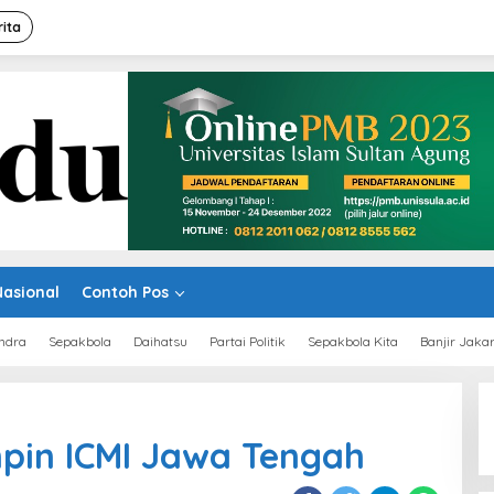
rita
Nasional
Contoh Pos
ndra
Sepakbola
Daihatsu
Partai Politik
Sepakbola Kita
Banjir Jaka
mpin ICMI Jawa Tengah