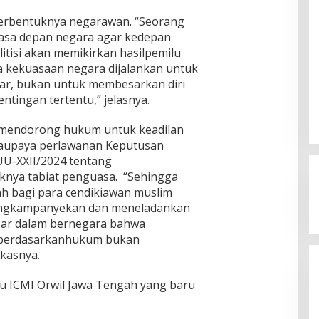
terbentuknya negarawan. “Seorang
sa depan negara agar kedepan
litisi akan memikirkan hasilpemilu
ga kekuasaan negara dijalankan untuk
sar, bukan untuk membesarkan diri
tingan tertentu,” jelasnya.
a mendorong hukum untuk keadilan
Jagatara Indonesia Siap
yaupaya perlawanan Keputusan
Mengawal Kepemimpinan Mas Dar
U-XXII/2024 tentang
Sudaryono sebagai Kepala Badan
In Berita, Politik
|
July 23, 2026
knya tabiat penguasa. “Sehingga
Gizi Nasional
ah bagi para cendikiawan muslim
mengkampanyekan dan meneladankan
sar dalam bernegara bahwa
g berdasarkanhukum bukan
kasnya.
 ICMI Orwil Jawa Tengah yang baru