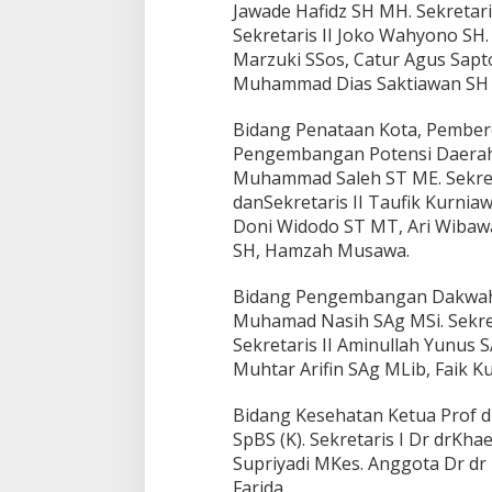
Jawade Hafidz SH MH. Sekretar
Sekretaris II Joko Wahyono S
Marzuki SSos, Catur Agus Sap
Muhammad Dias Saktiawan SH 
Bidang Penataan Kota, Pember
Pengembangan Potensi Daerah
Muhammad Saleh ST ME. Sekret
danSekretaris II Taufik Kurni
Doni Widodo ST MT, Ari Wibawa
SH, Hamzah Musawa.
Bidang Pengembangan Dakwah,
Muhamad Nasih SAg MSi. Sekret
Sekretaris II Aminullah Yunus
Muhtar Arifin SAg MLib, Faik K
Bidang Kesehatan Ketua Prof 
SpBS (K). Sekretaris I Dr drKha
Supriyadi MKes. Anggota Dr dr 
Farida.