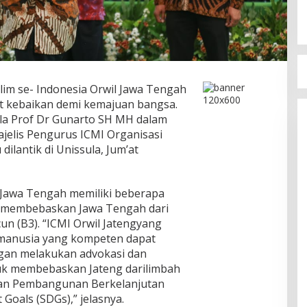
im se- Indonesia Orwil Jawa Tengah
at kebaikan demi kemajuan bangsa.
ula Prof Dr Gunarto SH MH dalam
jelis Pengurus ICMI Organisasi
ilantik di Unissula, Jum’at
 Jawa Tengah memiliki beberapa
yamembebaskan Jawa Tengah dari
n (B3). “ICMI Orwil Jatengyang
 manusia yang kompeten dapat
gan melakukan advokasi dan
tuk membebaskan Jateng darilimbah
juan Pembangunan Berkelanjutan
Goals (SDGs),” jelasnya.