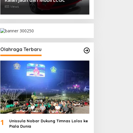
Kalah Jauh dari Mobil LCGC
833 Views
Olahraga Terbaru
1
Unissula Nobar Dukung Timnas Lolos ke
Piala Dunia