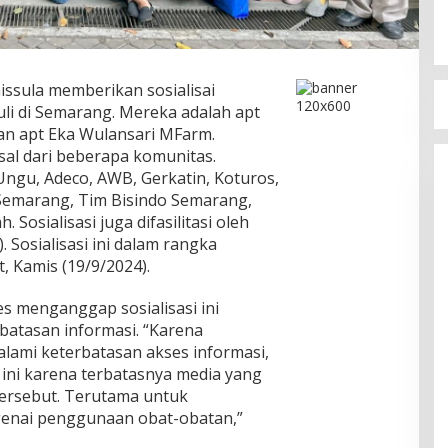
issula memberikan sosialisai
li di Semarang. Mereka adalah apt
an apt Eka Wulansari MFarm.
sal dari beberapa komunitas.
ngu, Adeco, AWB, Gerkatin, Koturos,
Semarang, Tim Bisindo Semarang,
Sosialisasi juga difasilitasi oleh
. Sosialisasi ini dalam rangka
 Kamis (19/9/2024).
s menganggap sosialisasi ini
batasan informasi. “Karena
alami keterbatasan akses informasi,
 ini karena terbatasnya media yang
tersebut. Terutama untuk
enai penggunaan obat-obatan,”