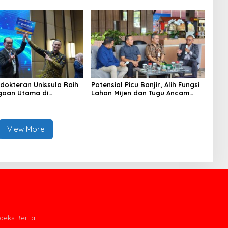
Speaking
dokteran Unissula Raih
Potensial Picu Banjir, Alih Fungsi
gaan Utama di
Lahan Mijen dan Tugu Ancam
si Internasional
Eksistensi Kota Semarang
View More
ndeks Berita