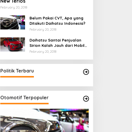
New Terios
February 20, 2018
Belum Pakai CVT, Apa yang
Ditakuti Daihatsu Indonesia?
February 20, 2018
Daihatsu Santai Penjualan
Sirion Kalah Jauh dari Mobil
LCGC
February 20, 2018
Politik Terbaru
Otomotif Terpopuler