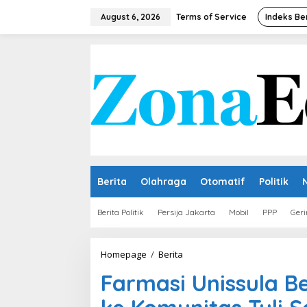
Skip
to
August 6, 2026
Terms of Service
Indeks Be
content
Berita
Olahraga
Otomatif
Politik
Berita Politik
Persija Jakarta
Mobil
PPP
Geri
Farmasi
Homepage
/
Berita
Unissula
Farmasi Unissula Be
Beri
Sosialisasi
Kesehatan