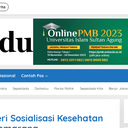
rita
Nasional
Contoh Pos
ndra
Sepakbola
Daihatsu
Partai Politik
Sepakbola Kita
Banjir Jaka
ri Sosialisasi Kesehatan