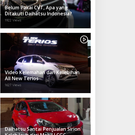
Belum Pakai CVT, Apa yang
Ditakuti Daihatsu Indonesia?
1922 Views
Video Kelemahan dan Kelebihan
All New Terios
1627 Views
Daihatsu Santai Penjualan Sirion