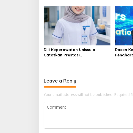
di KPDI XVII
Tahun 20
DIII Keperawatan Unissula
Dosen Ke
Catatkan Prestasi
Penghar
Membanggakan, 100%
Konferen
Mahasiswanya Lulus Uji
Kompetensi Nasional
Leave a Reply
Your email address will not be published.
Required f