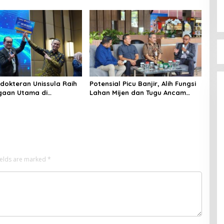
28
Etika dan Keterampilan Public
Speaking
dokteran Unissula Raih
Potensial Picu Banjir, Alih Fungsi
gaan Utama di
Lahan Mijen dan Tugu Ancam
si Internasional
Eksistensi Kota Semarang
ields are marked
*