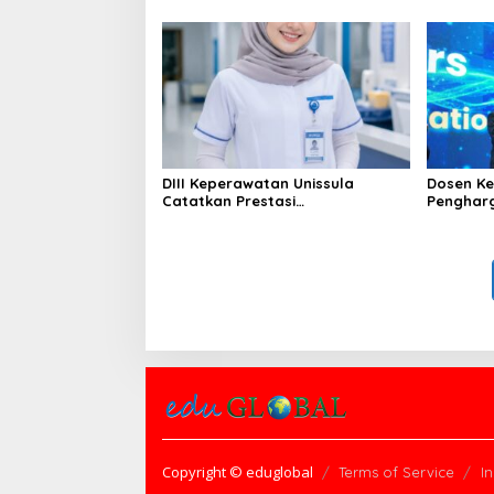
DIII Keperawatan Unissula
Dosen Ke
Catatkan Prestasi
Penghar
Membanggakan, 100%
Konferen
Mahasiswanya Lulus Uji
Kompetensi Nasional
Copyright © eduglobal
Terms of Service
I