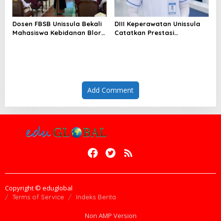
Dosen FBSB Unissula Bekali
DIII Keperawatan Unissula
Mahasiswa Kebidanan Blora
Catatkan Prestasi
Etika dan Keterampilan
Membanggakan, 100%
Public Speaking
Mahasiswanya Lulus Uji
Kompetensi Nasional
Add Comment
Copyright © eduglobal
Terms of Service
Indeks Berita
Non AMP Version