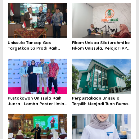
Unissula Tancap Gas
Fikom Unisba Silaturahmi ke
Targetkan 53 Prodi Raih
Fikom Unissula, Pelajari RPL
Akreditasi Internasional
dan Tinjau Tiga
ACQUIN Lewat Jalur Fast
Laboratorium Unggulan
Track
Pustakawan Unissula Raih
Perpustakaan Unissula
Juara I Lomba Poster Ilmiah
Terpilih Menjadi Tuan Rumah
Nasional di KPDI XVII
KPDI XIX Tahun 2028