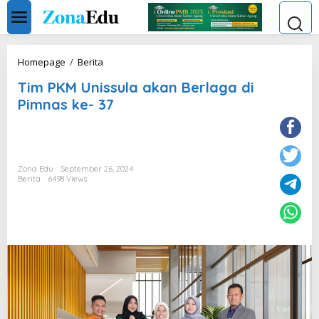
Skip
to
content
Tim
Homepage
/
Berita
PKM
Tim PKM Unissula akan Berlaga di
Unissula
akan
Pimnas ke- 37
Berlaga
di
Pimnas
ke-
37
Zona Edu
September 26, 2024
Berita
6498 Views