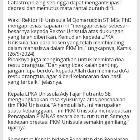
Catastrophizing sehingga dapat mengantisipasi
depresi dan memutus mata rantai bunuh diri.
Wakil Rektor III Unissula M Qomaruddin ST MSc PhD
mengapresiasi capaian ini. “mengapresiasi sebesar-
besarnya kepada Rektor Unissula atas dukungan
yang telah diberikan. Kemudian kepada LPKA
Unissula dan para dosen yang telah membimbing
dalam mahasiswa dalam PKM ini,” ungkapnya, Kamis
(26/9/2024).
Pihaknya juga mengingatkan untuk meminta doa
restu orangtua. “Dan yang tidak kalah penting,
jangan lupa berdo’a kepada Allah dan meminta do’a
restu orangtua, agar diberi kelancaran dan hasil
yang terbaik,” jelasnya.
Kepala LPKA Unissula Ady Fajar Putranto SE
mengungkapkan rasa syukurnya atas pencapaian
tim PKM Unissula. “Alhamdulillah, Ini merupakan
suatu kebanggaan. Tim PKM Unissula mendapatkan
Pencapaian PIMNAS secara berturut-turut. Semoga
kedepan prestasi PKM Unissula semakin gemilang,”
ujarnya
Sementara Kepala bidang Penelitian dan Penalaran