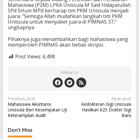
Mahasiswa (P2M) LPKA Unissula M Said Hidayatullah
SPd SHum MPd berharap tim PKM Unissula menjadi
juara. “Semoga Allah mudahkan langkah tim PKM
Unissula untuk menyabet juara di PIMNAS 37,”
ungkapnya.
Pihaknya juga menambahkan bagi mahasiswa yang
memperoleh PIMNAS akan bebas skripsi.
Post Views:
6,498
Follow Us
Post
Previous post
Next post
Mahasiswa Akuntansi
Kedokteran Gigi Unissula
navigation
Unissula Beri Kesempatan Uji
Hasilkan 625 Dokter Gigi
Keterampilan Audit
Baru
Don't Miss