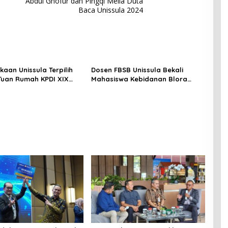
Abdul Ghofur dan Pingqi Meila Duta
Baca Unissula 2024
kaan Unissula Terpilih
Dosen FBSB Unissula Bekali
Tuan Rumah KPDI XIX
Mahasiswa Kebidanan Blora
28
Etika dan Keterampilan Public
Speaking