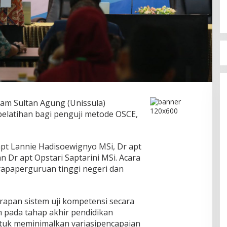
slam Sultan Agung (Unissula)
latihan bagi penguji metode OSCE,
pt Lannie Hadisoewignyo MSi, Dr apt
 Dr apt Opstari Saptarini MSi. Acara
erapaperguruan tinggi negeri dan
apan sistem uji kompetensi secara
m pada tahap akhir pendidikan
uk meminimalkan variasipencapaian