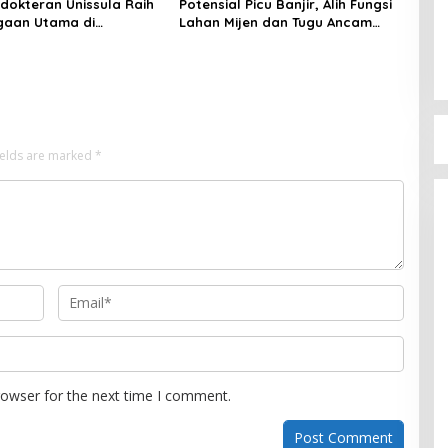
dokteran Unissula Raih
Potensial Picu Banjir, Alih Fungsi
gaan Utama di
Lahan Mijen dan Tugu Ancam
si Internasional
Eksistensi Kota Semarang
ields are marked
*
rowser for the next time I comment.