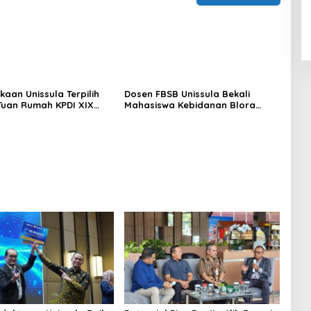
kaan Unissula Terpilih
Dosen FBSB Unissula Bekali
Tuan Rumah KPDI XIX
Mahasiswa Kebidanan Blora
28
Etika dan Keterampilan Public
Speaking