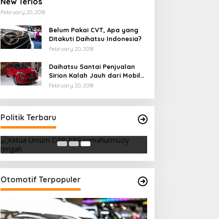
New Terios
February 20, 2018
Belum Pakai CVT, Apa yang
Ditakuti Daihatsu Indonesia?
February 20, 2018
Daihatsu Santai Penjualan
Sirion Kalah Jauh dari Mobil
LCGC
February 20, 2018
Strategi PPP Menangkan Duet
Politik Terbaru
Ganjar dan Gus Yasin
In Berita, Politik
|
February 19, 2018
Otomotif Terpopuler