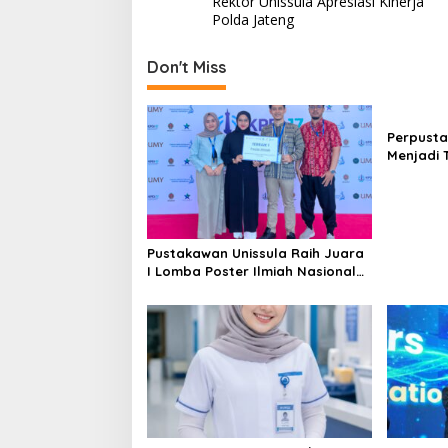
Rektor Unissula Apresiasi Kinerja
navigation
Polda Jateng
Don't Miss
Perpusta
Menjadi 
Tahun 20
Pustakawan Unissula Raih Juara
I Lomba Poster Ilmiah Nasional
di KPDI XVII