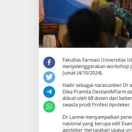
Fakultas Farmasi Universitas I
menyelenggarakan workshop pe
Jumat (4/10/2024).
Hadir sebagai narasumber Dr a
Dika Pramita DestianiMFarm dan
diikuti oleh 68 dosen dari beb
swasta prodi Profesi Apoteker.
Dr Lannie menyampaikan pener
nasional yang berupa edit Exa
apoteker merupakan upaya unt