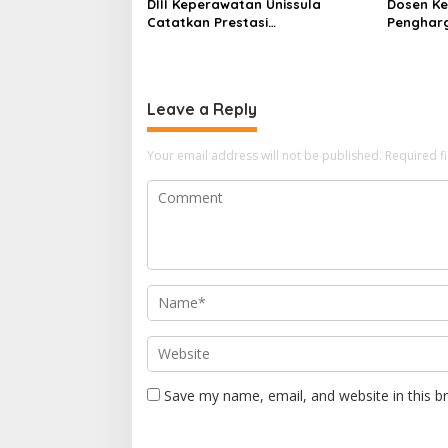
DIII Keperawatan Unissula
Dosen Ke
Catatkan Prestasi
Penghar
Membanggakan, 100%
Konferen
Mahasiswanya Lulus Uji
Kompetensi Nasional
Leave a Reply
Your email address will not be published.
Required f
Save my name, email, and website in this b