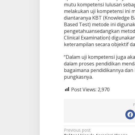
mutu kompetensi lulusan sebag
melakukan uji kompetensi ini
diantaranya KBT (Knowledge B
Based Test) metode ini digun
pengetahuansedangkan metode 
Clinical Examination) digunaka
keterampilan secara objektif da
“Dalam uji kompetensi juga ak
Jagatara Indones
dalam proses pendidikan menda
Mengawal Kepemi
bagaimana pendidikannya dan 
Sudaryono sebag
In Berita, Politik
|
July 2
Gizi Nasional
pungkasnya.
Post Views:
2,970
Post
Previous post