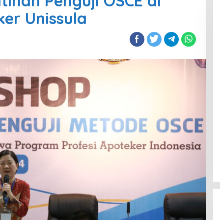
tihan Penguji OSCE di
ker Unissula