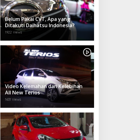
Belum Pakai CVT, Apa yang
Ditakuti Daihatsu Indonesia?
1922 Views
Video Kelemahan dan Kelebihan
All New Terios
1631 Views