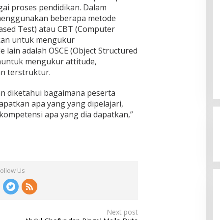
ai proses pendidikan. Dalam
 menggunakan beberapa metode
ased Test) atau CBT (Computer
akan untuk mengukur
lain adalah OSCE (Object Structured
nuntuk mengukur attitude,
n terstruktur.
an diketahui bagaimana peserta
ia Siap
patkan apa yang yang dipelajari,
mpinan Mas Dar
Ini Dia Hubungan Partai Garuda
kompetensi apa yang dia dapatkan,”
ai Kepala Badan
3, 2026
dengan Gerindra
In Berita, Politik
|
February 19, 2018
Follow Us
Next post