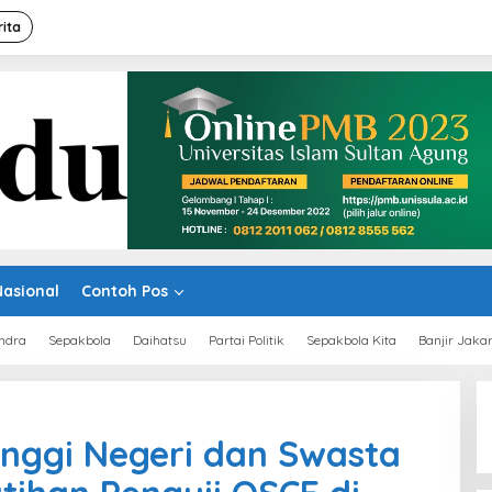
rita
Nasional
Contoh Pos
ndra
Sepakbola
Daihatsu
Partai Politik
Sepakbola Kita
Banjir Jaka
nggi Negeri dan Swasta