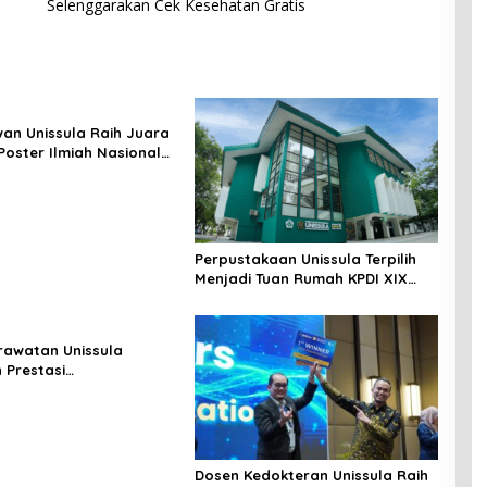
Selenggarakan Cek Kesehatan Gratis
an Unissula Raih Juara
Poster Ilmiah Nasional
VII
Perpustakaan Unissula Terpilih
Menjadi Tuan Rumah KPDI XIX
Tahun 2028
erawatan Unissula
 Prestasi
gakan, 100%
anya Lulus Uji
si Nasional
Dosen Kedokteran Unissula Raih