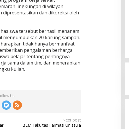
maran lingkungan di wilayah
n dipresentasikan dan dikoreksi oleh
mahasiswa tersebut berhasil menanam
sil mengumpulkan 20 karung sampah.
diharapkan tidak hanya bermanfaat
 memberikan pengalaman berharga
ia Siap
swa belajar tentang pentingnya
mpinan Mas Dar
erja sama dalam tim, dan menerapkan
Ini Dia Hubungan Partai Garuda
ai Kepala Badan
3, 2026
ngku kuliah.
dengan Gerindra
In Berita, Politik
|
February 19, 2018
Follow Us
Next post
ar
BEM Fakultas Farmasi Unissula