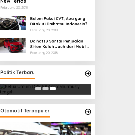
New Terios
February 20, 2018
Belum Pakai CVT, Apa yang
Ditakuti Daihatsu Indonesia?
February 20, 2018
Daihatsu Santai Penjualan
Sirion Kalah Jauh dari Mobil
LCGC
February 20, 2018
Strategi PPP Menangkan Duet
Politik Terbaru
Ganjar dan Gus Yasin
In Berita, Politik
|
February 19, 2018
Otomotif Terpopuler