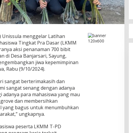
) Unissula menggelar Latihan
asiswa Tingkat Pra Dasar (LKMM
aranya aksi penanaman 700 bibit
n di Desa Banjarsari, Sayung,
 mengembangkan jiwa kepemimpinan
a, Rabu (9/10/2024).
i sangat berterimakasih dan
Kami sangat senang dengan adanya
 lagi adanya para mahasiswa yang mau
ngrove dan membersihkan
 hal yang bagus untuk menumbuhkan
arakat,” ungkapnya.
asiswa peserta LKMM T-PD
ng program kerja terkait