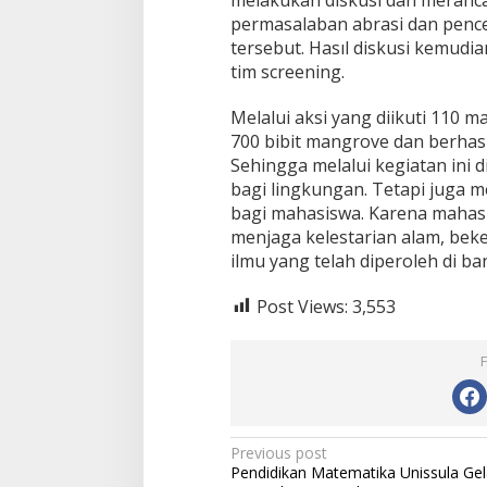
permasalaban abrasi dan pence
tersebut. Hasıl diskusi kemudia
tim screening.
Melalui aksi yang diikuti 110 
700 bibit mangrove dan berha
Sehingga melalui kegiatan ini 
bagi lingkungan. Tetapi juga
Jagatara Indones
bagi mahasiswa. Karena mahasi
Mengawal Kepemi
menjaga kelestarian alam, bek
Sudaryono sebag
In Berita, Politik
|
July 2
ilmu yang telah diperoleh di ba
Gizi Nasional
Post Views:
3,553
Post
Previous post
Pendidikan Matematika Unissula Gel