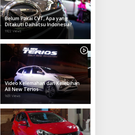
Belum Pakai CVT, Apa yang
Ditakuti Daihatsu Indonesia?
1922 Views
Video Kelemahan dan Kelebihan
All New Terios
1631 Views