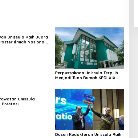
an Unissula Raih Juara
Poster Ilmiah Nasional
VII
Perpustakaan Unissula Terpilih
Menjadi Tuan Rumah KPDI XIX
Tahun 2028
erawatan Unissula
 Prestasi
gakan, 100%
anya Lulus Uji
si Nasional
Dosen Kedokteran Unissula Raih