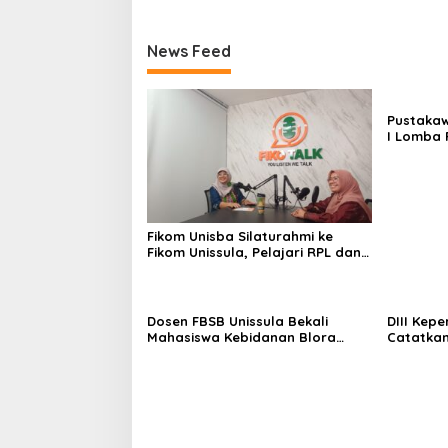
News Feed
Pustakaw
I Lomba 
di KPDI X
Fikom Unisba Silaturahmi ke
Fikom Unissula, Pelajari RPL dan
Tinjau Tiga Laboratorium
Unggulan
Dosen FBSB Unissula Bekali
DIII Kep
Mahasiswa Kebidanan Blora
Catatkan
Etika dan Keterampilan Public
Membang
Speaking
Mahasisw
Kompeten