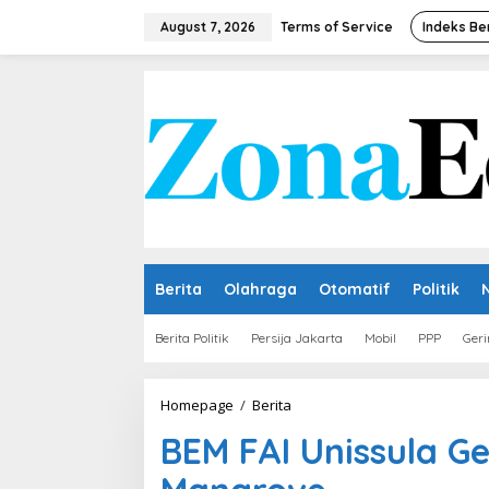
Skip
to
August 7, 2026
Terms of Service
Indeks Be
content
Berita
Olahraga
Otomatif
Politik
Berita Politik
Persija Jakarta
Mobil
PPP
Geri
BEM
Homepage
/
Berita
FAI
BEM FAI Unissula Ge
Unissula
Gelar
Aksi