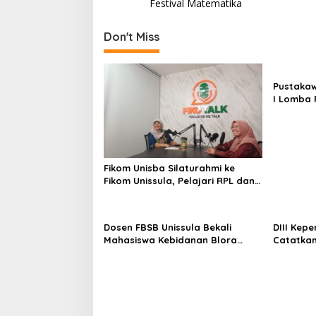
navigation
Festival Matematika
Don't Miss
Pustakaw
I Lomba 
di KPDI X
Fikom Unisba Silaturahmi ke
Fikom Unissula, Pelajari RPL dan
Tinjau Tiga Laboratorium
Unggulan
Dosen FBSB Unissula Bekali
DIII Kep
Mahasiswa Kebidanan Blora
Catatkan
Etika dan Keterampilan Public
Membang
Speaking
Mahasisw
Kompeten