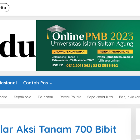
rita
Nasional
Contoh Pos
ndra
Sepakbola
Daihatsu
Partai Politik
Sepakbola Kita
Banjir Jaka
lar Aksi Tanam 700 Bibit