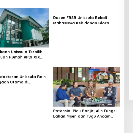
Dosen FBSB Unissula Bekali
Mahasiswa Kebidanan Blora
Etika dan Keterampilan Public
Speaking
kaan Unissula Terpilih
Tuan Rumah KPDI XIX
28
dokteran Unissula Raih
gaan Utama di
si Internasional
Potensial Picu Banjir, Alih Fungsi
Lahan Mijen dan Tugu Ancam
Eksistensi Kota Semarang