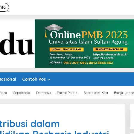
rita
Nasional
Contoh Pos
ndra
Sepakbola
Daihatsu
Partai Politik
Sepakbola Kita
Banjir Jaka
tribusi dalam