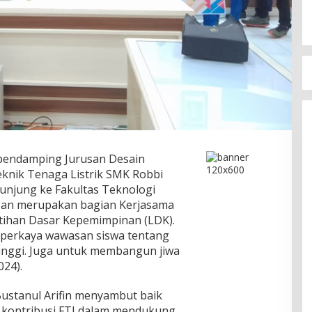
 pendamping Jurusan Desain
eknik Tenaga Listrik SMK Robbi
unjung ke Fakultas Teknologi
ungan merupakan bagian Kerjasama
atihan Dasar Kepemimpinan (LDK).
perkaya wawasan siswa tentang
tinggi. Juga untuk membangun jiwa
024).
Bustanul Arifin menyambut baik
 kontribusi FTI dalam mendukung