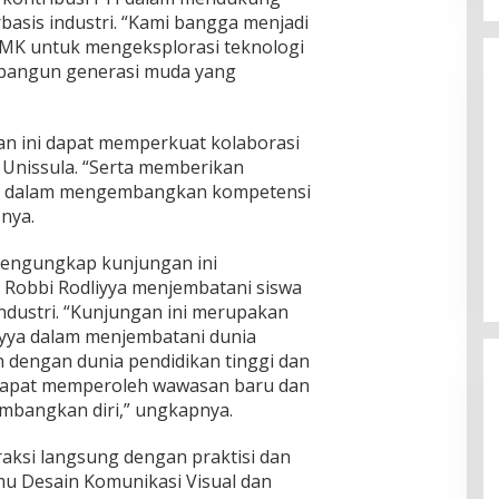
sis industri. “Kami bangga menjadi
MK untuk mengeksplorasi teknologi
bangun generasi muda yang
an ini dapat memperkuat kolaborasi
 Unissula. “Serta memberikan
swa dalam mengembangkan kompetensi
Jagatara Indonesia Siap
nya.
Mengawal Kepemimpinan Mas Dar
Sudaryono sebagai Kepala Badan
In Berita, Politik
|
July 23, 2026
mengungkap kunjungan ini
Gizi Nasional
Robbi Rodliyya menjembatani siswa
ndustri. “Kunjungan ini merupakan
iyya dalam menjembatani dunia
 dengan dunia pendidikan tinggi dan
a dapat memperoleh wawasan baru dan
mbangkan diri,” ungkapnya.
raksi langsung dengan praktisi dan
mu Desain Komunikasi Visual dan