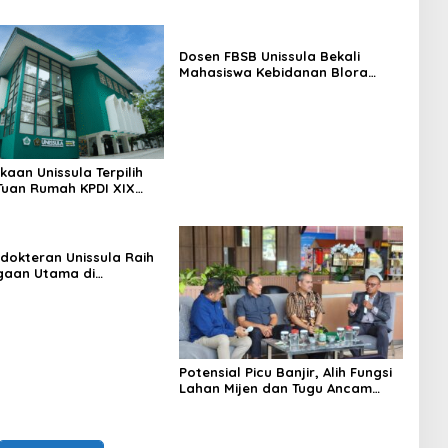
Dosen FBSB Unissula Bekali
Mahasiswa Kebidanan Blora
Etika dan Keterampilan Public
Speaking
kaan Unissula Terpilih
Tuan Rumah KPDI XIX
28
dokteran Unissula Raih
gaan Utama di
si Internasional
Potensial Picu Banjir, Alih Fungsi
Lahan Mijen dan Tugu Ancam
Eksistensi Kota Semarang