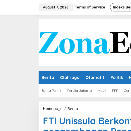
Skip
to
August 7, 2026
Terms of Service
Indeks Be
content
Berita
Olahraga
Otomatif
Politik
Berita Politik
Persija Jakarta
Mobil
PPP
Geri
FTI
Homepage
/
Berita
Unissula
FTI Unissula Berkon
Berkontribusi
dalam
pengembagan