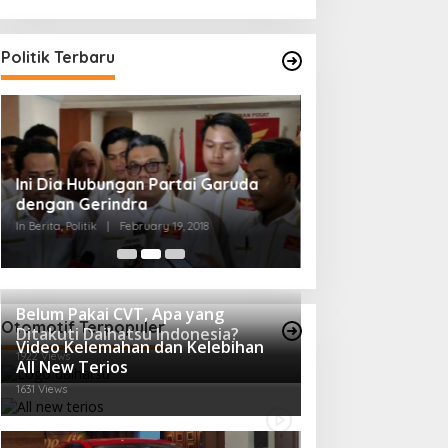
Strategi PPP Me
Politik Terbaru
Ganjar dan Gus Y
In Berita, Politik
|
Febru
Ini Dia Hubungan Partai Garuda
dengan Gerindra
In Berita, Politik
|
February 19, 2018
Belum Pakai CVT, Apa yang
Otomotif Terpopuler
Ditakuti Daihatsu Indonesia?
Video Kelemahan dan Kelebihan
1922 Views
All New Terios
1631 Views