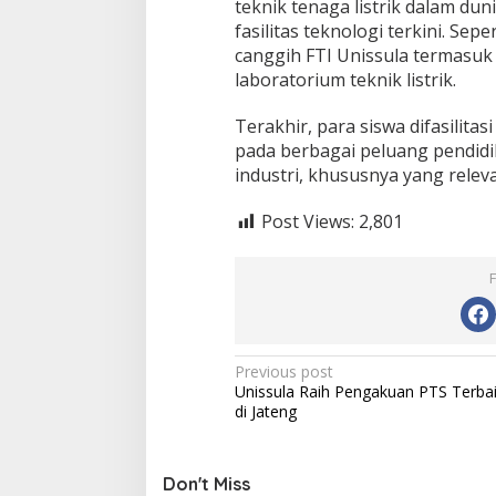
teknik tenaga listrik dalam duni
fasilitas teknologi terkini. Sep
canggih FTI Unissula termasuk 
laboratorium teknik listrik.
Terakhir, para siswa difasilita
pada berbagai peluang pendidik
industri, khususnya yang rele
Post Views:
2,801
Post
Previous post
Unissula Raih Pengakuan PTS Terba
navigation
di Jateng
Don't Miss