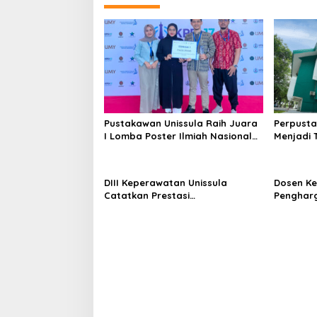
Pustakawan Unissula Raih Juara
Perpusta
I Lomba Poster Ilmiah Nasional
Menjadi 
di KPDI XVII
Tahun 20
DIII Keperawatan Unissula
Dosen Ke
Catatkan Prestasi
Penghar
Membanggakan, 100%
Konferen
Mahasiswanya Lulus Uji
Kompetensi Nasional