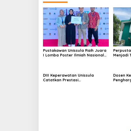
Pustakawan Unissula Raih Juara
Perpusta
I Lomba Poster Ilmiah Nasional
Menjadi 
di KPDI XVII
Tahun 20
DIII Keperawatan Unissula
Dosen Ke
Catatkan Prestasi
Penghar
Membanggakan, 100%
Konferen
Mahasiswanya Lulus Uji
Kompetensi Nasional