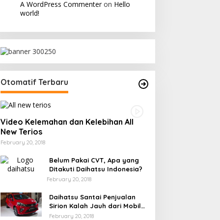
A WordPress Commenter
on
Hello
world!
Otomatif Terbaru
Video Kelemahan dan Kelebihan All
New Terios
February 20, 2018
Belum Pakai CVT, Apa yang
Ditakuti Daihatsu Indonesia?
February 20, 2018
Daihatsu Santai Penjualan
Sirion Kalah Jauh dari Mobil
LCGC
February 20, 2018