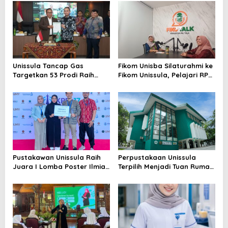
Unissula Tancap Gas
Fikom Unisba Silaturahmi ke
Targetkan 53 Prodi Raih
Fikom Unissula, Pelajari RPL
Akreditasi Internasional
dan Tinjau Tiga
ACQUIN Lewat Jalur Fast
Laboratorium Unggulan
Track
Pustakawan Unissula Raih
Perpustakaan Unissula
Juara I Lomba Poster Ilmiah
Terpilih Menjadi Tuan Rumah
Nasional di KPDI XVII
KPDI XIX Tahun 2028