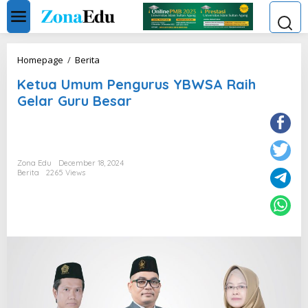
Skip
to
content
Ketua
Homepage
/
Berita
Umum
Ketua Umum Pengurus YBWSA Raih
Pengurus
YBWSA
Gelar Guru Besar
Raih
Gelar
Guru
Besar
Zona Edu
December 18, 2024
Berita
2265 Views