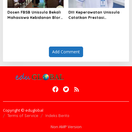
Dosen FBSB Unissula Bekali
DIII Keperawatan Unissula
Mahasiswa Kebidanan Blora
Catatkan Prestasi
Etika dan Keterampilan
Membanggakan, 100%
Public Speaking
Mahasiswanya Lulus Uji
Kompetensi Nasional
Add Comment
Copyright © eduglobal
Terms of Service
Indeks Berita
Non AMP Version