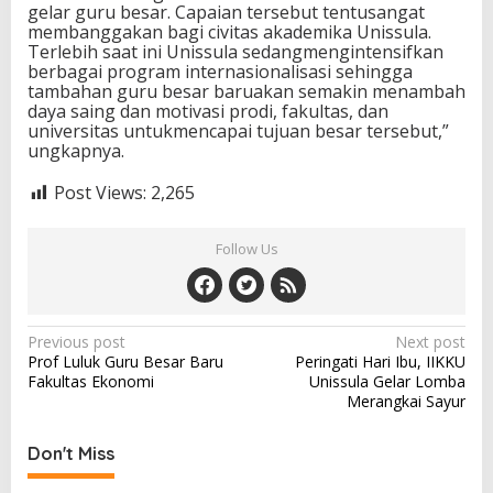
gelar guru besar. Capaian tersebut tentusangat
membanggakan bagi civitas akademika Unissula.
Terlebih saat ini Unissula sedangmengintensifkan
berbagai program internasionalisasi sehingga
tambahan guru besar baruakan semakin menambah
daya saing dan motivasi prodi, fakultas, dan
universitas untukmencapai tujuan besar tersebut,”
ungkapnya.
Post Views:
2,265
Follow Us
Post
Previous post
Next post
Prof Luluk Guru Besar Baru
Peringati Hari Ibu, IIKKU
navigation
Fakultas Ekonomi
Unissula Gelar Lomba
Merangkai Sayur
Don't Miss