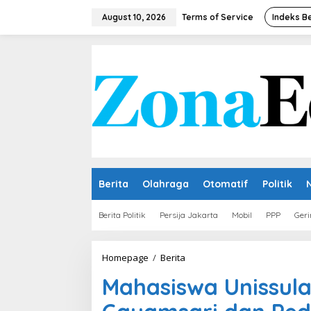
Skip
to
August 10, 2026
Terms of Service
Indeks Be
content
Berita
Olahraga
Otomatif
Politik
Berita Politik
Persija Jakarta
Mobil
PPP
Geri
Mahasiswa
Homepage
/
Berita
Unissula
Mahasiswa Unissula
Fokus
KKN
di