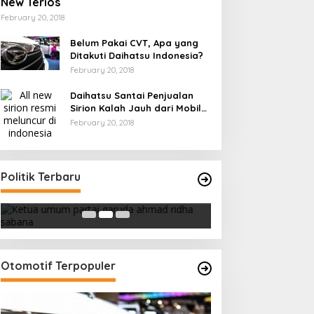
New Terios
February 20, 2018
Belum Pakai CVT, Apa yang
Ditakuti Daihatsu Indonesia?
February 20, 2018
Daihatsu Santai Penjualan
Sirion Kalah Jauh dari Mobil
LCGC
February 20, 2018
Ini Dia Hubungan Partai Garuda
Strategi PPP Me
Politik Terbaru
dengan Gerindra
Ganjar dan Gus Y
In Berita, Politik
|
February 19, 2018
In Berita, Politik
|
Febru
Otomotif Terpopuler