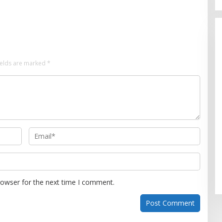
n Keterampilan Public
Membanggakan, 100%
Mahasiswanya Lulus Uji
Kompetensi Nasional
ields are marked
*
rowser for the next time I comment.