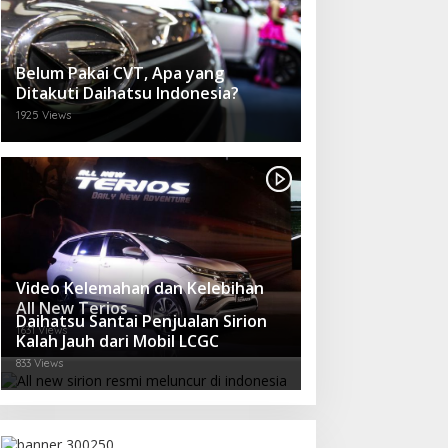
Belum Pakai CVT, Apa yang
Ditakuti Daihatsu Indonesia?
1925 Views
Video Kelemahan dan Kelebihan
All New Terios
Daihatsu Santai Penjualan Sirion
1631 Views
Kalah Jauh dari Mobil LCGC
833 Views