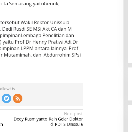
 Kota Semarang yaituGenuk,
tersebut Wakil Rektor Unissula
, Dedi Rusdi SE MSi Akt CA dan M
pimpinanLembaga Penelitian dan
yaitu Prof Dr Henny Pratiwi Adi,Dr
impinan LPPM antara lainnya: Prof
 Dr Mutamimah, dan Abdurrohim SPsi
Jagatara Indonesia Siap
Mengawal Kepemimpinan Mas Dar
Sudaryono sebagai Kepala Badan
In Berita, Politik
|
July 23, 2026
Gizi Nasional
Follow Us
Next post
Dedy Rusmiyanto Raih Gelar Doktor
th
di PDTS Unissula