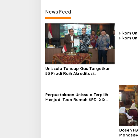
News Feed
Fikom Un
Fikom Uni
Tinjau T
Unggula
Unissula Tancap Gas Targetkan
53 Prodi Raih Akreditasi
Internasional ACQUIN Lewat
Jalur Fast Track
Perpustakaan Unissula Terpilih
Menjadi Tuan Rumah KPDI XIX
Tahun 2028
Dosen FB
Mahasisw