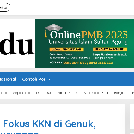
rita
Nasional
Contoh Pos
ndra
Sepakbola
Daihatsu
Partai Politik
Sepakbola Kita
Banjir Jaka
 Fokus KKN di Genuk,