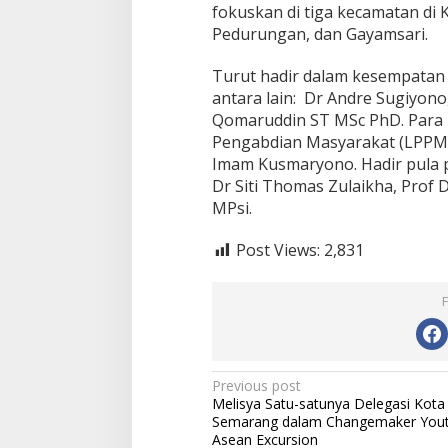
fokuskan di tiga kecamatan di
Pedurungan, dan Gayamsari.
Turut hadir dalam kesempatan 
antara lain: Dr Andre Sugiyono
Qomaruddin ST MSc PhD. Para 
Pengabdian Masyarakat (LPPM) 
Imam Kusmaryono. Hadir pula p
Dr Siti Thomas Zulaikha, Prof
MPsi.
Post Views:
2,831
Post
Previous post
Melisya Satu-satunya Delegasi Kota
navigation
Semarang dalam Changemaker You
Asean Excursion