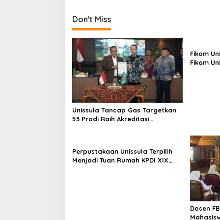
Don't Miss
Fikom Un
Fikom Uni
Tinjau T
Unggula
Unissula Tancap Gas Targetkan
53 Prodi Raih Akreditasi
Internasional ACQUIN Lewat
Jalur Fast Track
Perpustakaan Unissula Terpilih
Menjadi Tuan Rumah KPDI XIX
Tahun 2028
Dosen FB
Mahasisw