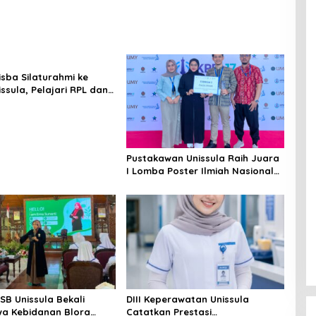
isba Silaturahmi ke
ssula, Pelajari RPL dan
iga Laboratorium
n
Pustakawan Unissula Raih Juara
I Lomba Poster Ilmiah Nasional
di KPDI XVII
SB Unissula Bekali
DIII Keperawatan Unissula
a Kebidanan Blora
Catatkan Prestasi