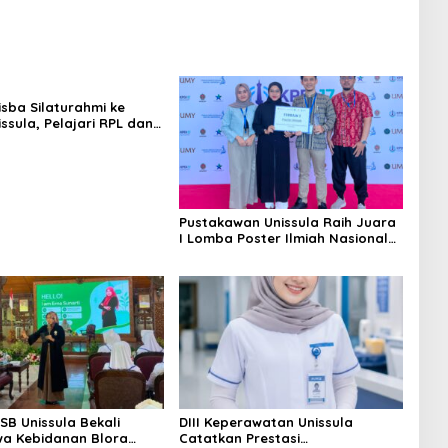
isba Silaturahmi ke
ssula, Pelajari RPL dan
iga Laboratorium
n
Pustakawan Unissula Raih Juara
I Lomba Poster Ilmiah Nasional
di KPDI XVII
SB Unissula Bekali
DIII Keperawatan Unissula
a Kebidanan Blora
Catatkan Prestasi