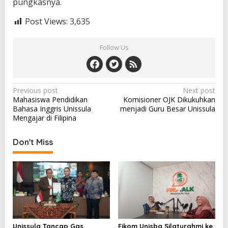
pungkasnya.
Post Views:
3,635
Follow Us
Post
Previous post
Next post
Mahasiswa Pendidikan
Komisioner OJK Dikukuhkan
navigation
Bahasa Inggris Unissula
menjadi Guru Besar Unissula
Mengajar di Filipina
Don't Miss
Unissula Tancap Gas
Fikom Unisba Silaturahmi ke