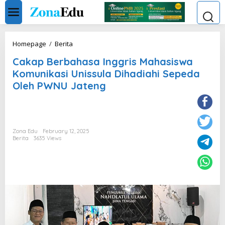
Skip
to
content
Cakap
Homepage
/
Berita
Berbahasa
Cakap Berbahasa Inggris Mahasiswa
Inggris
Mahasiswa
Komunikasi Unissula Dihadiahi Sepeda
Komunikasi
Oleh PWNU Jateng
Unissula
Dihadiahi
Sepeda
Oleh
PWNU
Zona Edu
February 12, 2025
Jateng
Berita
3635 Views