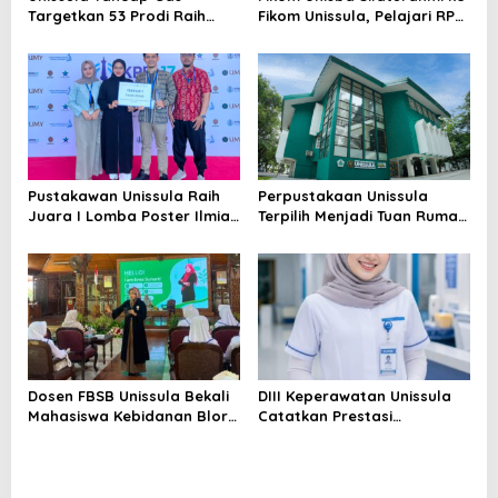
Targetkan 53 Prodi Raih
Fikom Unissula, Pelajari RPL
Akreditasi Internasional
dan Tinjau Tiga
ACQUIN Lewat Jalur Fast
Laboratorium Unggulan
Track
Pustakawan Unissula Raih
Perpustakaan Unissula
Juara I Lomba Poster Ilmiah
Terpilih Menjadi Tuan Rumah
Nasional di KPDI XVII
KPDI XIX Tahun 2028
Dosen FBSB Unissula Bekali
DIII Keperawatan Unissula
Mahasiswa Kebidanan Blora
Catatkan Prestasi
Etika dan Keterampilan
Membanggakan, 100%
Public Speaking
Mahasiswanya Lulus Uji
Kompetensi Nasional