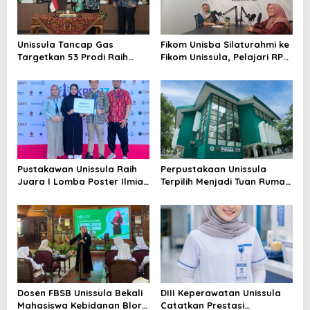
Unissula Tancap Gas
Fikom Unisba Silaturahmi ke
Targetkan 53 Prodi Raih
Fikom Unissula, Pelajari RPL
Akreditasi Internasional
dan Tinjau Tiga
ACQUIN Lewat Jalur Fast
Laboratorium Unggulan
Track
Pustakawan Unissula Raih
Perpustakaan Unissula
Juara I Lomba Poster Ilmiah
Terpilih Menjadi Tuan Rumah
Nasional di KPDI XVII
KPDI XIX Tahun 2028
Dosen FBSB Unissula Bekali
DIII Keperawatan Unissula
Mahasiswa Kebidanan Blora
Catatkan Prestasi