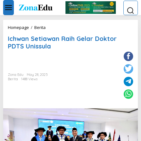
Skip
to
content
Ichwan
Homepage
/
Berita
Setiawan
Ichwan Setiawan Raih Gelar Doktor
Raih
Gelar
PDTS Unissula
Doktor
PDTS
Unissula
Zona Edu
May 28, 2025
Berita
1488 Views