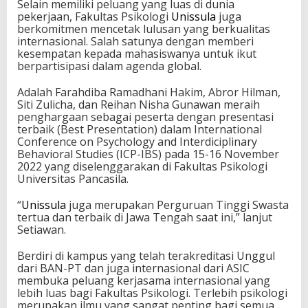
Selain memiliki peluang yang luas di dunia
pekerjaan, Fakultas Psikologi
Unissula
juga
berkomitmen mencetak lulusan yang berkualitas
internasional. Salah satunya dengan memberi
kesempatan kepada mahasiswanya untuk ikut
berpartisipasi dalam agenda global.
Adalah Farahdiba Ramadhani Hakim, Abror Hilman,
Siti Zulicha, dan Reihan Nisha Gunawan meraih
penghargaan sebagai peserta dengan presentasi
terbaik (Best Presentation) dalam International
Conference on Psychology and Interdiciplinary
Behavioral Studies (ICP-IBS) pada 15-16 November
2022 yang diselenggarakan di Fakultas Psikologi
Universitas Pancasila.
“
Unissula
juga merupakan Perguruan Tinggi Swasta
tertua dan terbaik di Jawa Tengah saat ini,” lanjut
Setiawan.
Berdiri di kampus yang telah terakreditasi Unggul
dari BAN-PT dan juga internasional dari ASIC
membuka peluang kerjasama internasional yang
lebih luas bagi Fakultas Psikologi. Terlebih psikologi
merupakan ilmu yang sangat penting bagi semua