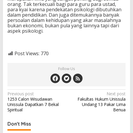
orang. Tak terkecuali bagi para guru para ustad,
para kyai karena pendekatan psikologi dibutuhkan
dalam pendidikan. Dan juga ditemukannya banyak
persoalan dalam kehidupan yang akar masalahnya
bukan ekonomi, bukan pula yang lainnya tapi dari
aspek psikologi.
Post Views:
770
Follow Us
Post
Previous post
Next post
1253 Calon Wisudawan
Fakultas Hukum Unissula
navigation
Unissula Dapatkan 7 Bekal
Undang 13 Pakar Lima
Spiritual
Benua
Don't Miss