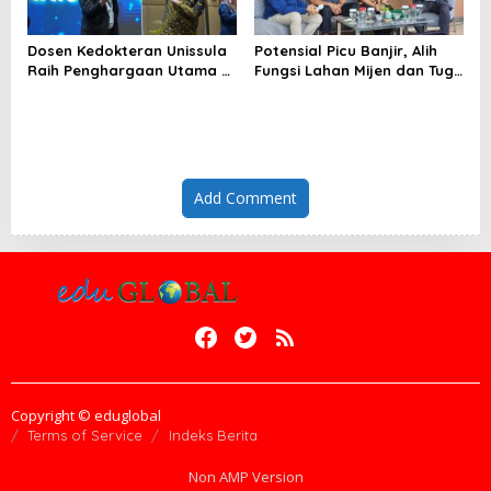
Dosen Kedokteran Unissula
Potensial Picu Banjir, Alih
Raih Penghargaan Utama di
Fungsi Lahan Mijen dan Tugu
Konferensi Internasional
Ancam Eksistensi Kota
Semarang
Add Comment
Copyright © eduglobal
Terms of Service
Indeks Berita
Non AMP Version