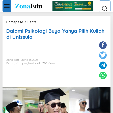
Skip
to
content
Dalami
Homepage
/
Berita
Psikologi
Dalami Psikologi Buya Yahya Pilih Kuliah
Buya
Yahya
di Unissula
Pilih
Kuliah
di
Unissula
Zona Edu
June 13, 2025
Berita
,
Kampus
,
Nasional
770 Views