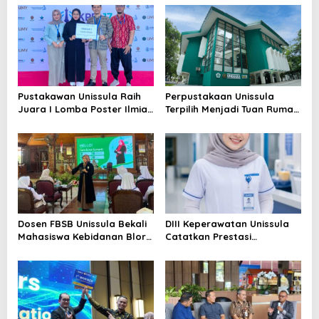
Pustakawan Unissula Raih
Perpustakaan Unissula
Juara I Lomba Poster Ilmiah
Terpilih Menjadi Tuan Rumah
Nasional di KPDI XVII
KPDI XIX Tahun 2028
Dosen FBSB Unissula Bekali
DIII Keperawatan Unissula
Mahasiswa Kebidanan Blora
Catatkan Prestasi
Etika dan Keterampilan
Membanggakan, 100%
Public Speaking
Mahasiswanya Lulus Uji
Kompetensi Nasional