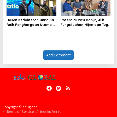
Dosen Kedokteran Unissula
Potensial Picu Banjir, Alih
Raih Penghargaan Utama di
Fungsi Lahan Mijen dan Tugu
Konferensi Internasional
Ancam Eksistensi Kota
Semarang
Add Comment
Copyright © eduglobal
Terms of Service
Indeks Berita