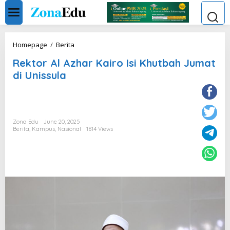
Skip
to
content
Rektor
Homepage
/
Berita
Al
Rektor Al Azhar Kairo Isi Khutbah Jumat
Azhar
Kairo
di Unissula
Isi
Khutbah
Jumat
di
Unissula
Zona Edu
June 20, 2025
Berita
,
Kampus
,
Nasional
1614 Views