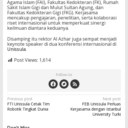
Agama Islam (FAI), Fakultas Kedokteran (FK), Rumah
Sakit Islam Gigi dan Mulut Sultan Agung, dan
Fakultas Kedokteran Gigi (FKG). Kerjasama
mencakup pengajaran, penelitian, serta kolaborasi
riset internasional untuk memperkuat sinergi
keilmuan diantara keduanya.
Disamping itu rektor Al Azhar juga sempat menjadi
keynote speaker di dua konferensi internasional di
Unissula
.
Post Views:
1,614
Follow Us
Post
Previous post
Next post
FTI Unissula Cetak Tim
FEB Unissula Perluas
navigation
Robotik Tingkat Dunia
Kerjasama dengan Istanbul
University Turki
Don't Miss