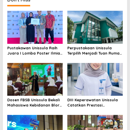
Pustakawan Unissula Raih
Perpustakaan Unissula
Juara I Lomba Poster Ilmiah
Terpilih Menjadi Tuan Rumah
Nasional di KPDI XVII
KPDI XIX Tahun 2028
Dosen FBSB Unissula Bekali
DIII Keperawatan Unissula
Mahasiswa Kebidanan Blora
Catatkan Prestasi
Etika dan Keterampilan
Membanggakan, 100%
Public Speaking
Mahasiswanya Lulus Uji
Kompetensi Nasional