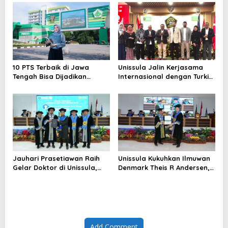
Bahurekso untuk
Selamatkan Pantura Jawa
10 PTS Terbaik di Jawa
Unissula Jalin Kerjasama
Tengah Bisa Dijadikan
Internasional dengan Turki
Referensi Pendidikan
dan Malaysia
Berkualitas Tahun 2026
Jauhari Prasetiawan Raih
Unissula Kukuhkan Ilmuwan
Gelar Doktor di Unissula,
Denmark Theis R Andersen,
Teliti Perkuatan Geser Balok
Perkuat Kolaborasi
T dengan FRP
Internasional
Add Comment