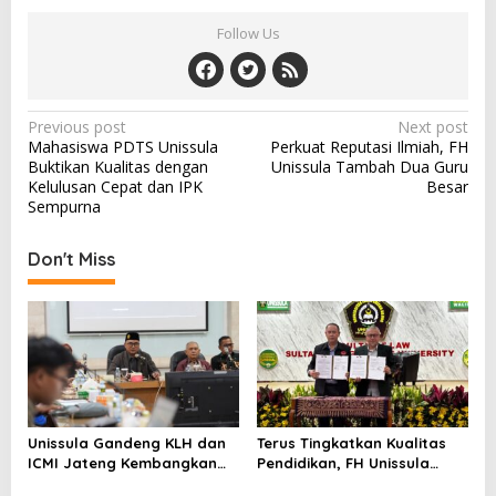
Follow Us
Post
Previous post
Next post
Mahasiswa PDTS Unissula
Perkuat Reputasi Ilmiah, FH
navigation
Buktikan Kualitas dengan
Unissula Tambah Dua Guru
Kelulusan Cepat dan IPK
Besar
Sempurna
Don't Miss
Unissula Gandeng KLH dan
Terus Tingkatkan Kualitas
ICMI Jateng Kembangkan
Pendidikan, FH Unissula
Living Laboratory
Bentuk 9 Pusat Studi