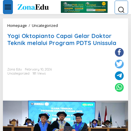
Skip
to
content
Yogi
Homepage
/
Uncategorized
Oktopianto
Yogi Oktopianto Capai Gelar Doktor
Capai
Gelar
Teknik melalui Program PDTS Unissula
Doktor
Teknik
melalui
Program
PDTS
Zona Edu
February 10, 2026
Unissula
Uncategorized
181 Views