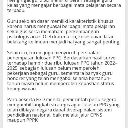
mengingat guru SD memiliki peran sebagai guru
kelas yang mengajar berbagai mata pelajaran secara
terpadu.
Guru sekolah dasar memiliki karakteristik khusus
karena harus menguasai berbagai mata pelajaran
sekaligus serta memahami perkembangan
psikologis anak. Oleh karena itu, kesesuaian latar
belakang keilmuan menjadi hal yang sangat penting.
Selain itu, forum juga menyoroti persoalan
penempatan lulusan PPG. Berdasarkan hasil survei
terhadap hampir dua ribu lulusan PPG tahun 2022–
2025, sebagian lulusan belum memperoleh
pekerjaan sebagai guru, sementara banyak guru
honorer yang telah mengabdi selama bertahun-
tahun masih belum memperoleh kepastian status
kepegawaian.
Para peserta FGD menilai pemerintah perlu segera
mengambil langkah strategis agar lulusan PPG yang
telah dibiayai negara dapat diserap dalam sistem
pendidikan nasional, baik melalui jalur CPNS
maupun PPPK.