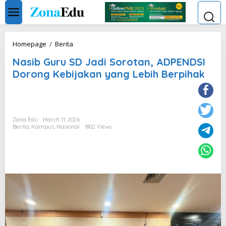
Skip
to
content
Nasib
Homepage
/
Berita
Guru
Nasib Guru SD Jadi Sorotan, ADPENDSI
SD
Jadi
Dorong Kebijakan yang Lebih Berpihak
Sorotan,
ADPENDSI
Dorong
Kebijakan
yang
Zona Edu
March 11, 2026
Lebih
Berita
,
Kampus
,
Nasional
1802 Views
Berpihak