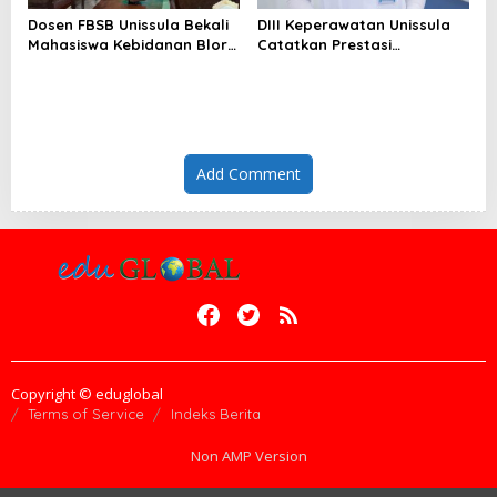
Dosen FBSB Unissula Bekali
DIII Keperawatan Unissula
Mahasiswa Kebidanan Blora
Catatkan Prestasi
Etika dan Keterampilan
Membanggakan, 100%
Public Speaking
Mahasiswanya Lulus Uji
Kompetensi Nasional
Add Comment
Copyright © eduglobal
Terms of Service
Indeks Berita
Non AMP Version