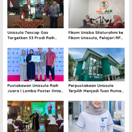
Unissula Tancap Gas
Fikom Unisba Silaturahmi ke
Targetkan 53 Prodi Raih
Fikom Unissula, Pelajari RPL
Akreditasi Internasional
dan Tinjau Tiga
ACQUIN Lewat Jalur Fast
Laboratorium Unggulan
Track
Pustakawan Unissula Raih
Perpustakaan Unissula
Juara I Lomba Poster Ilmiah
Terpilih Menjadi Tuan Rumah
Nasional di KPDI XVII
KPDI XIX Tahun 2028