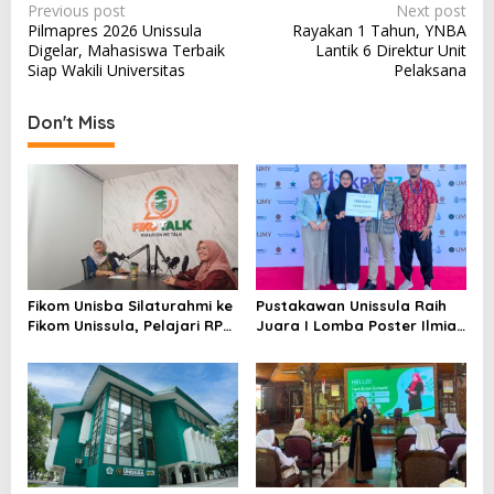
Post
Previous post
Next post
Pilmapres 2026 Unissula
Rayakan 1 Tahun, YNBA
navigation
Digelar, Mahasiswa Terbaik
Lantik 6 Direktur Unit
Siap Wakili Universitas
Pelaksana
Don't Miss
Fikom Unisba Silaturahmi ke
Pustakawan Unissula Raih
Fikom Unissula, Pelajari RPL
Juara I Lomba Poster Ilmiah
dan Tinjau Tiga
Nasional di KPDI XVII
Laboratorium Unggulan