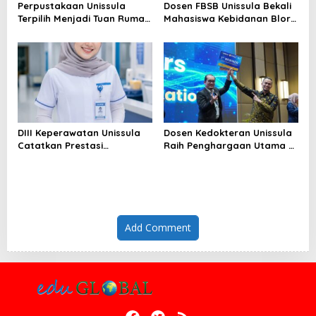
Perpustakaan Unissula
Dosen FBSB Unissula Bekali
Terpilih Menjadi Tuan Rumah
Mahasiswa Kebidanan Blora
KPDI XIX Tahun 2028
Etika dan Keterampilan
Public Speaking
DIII Keperawatan Unissula
Dosen Kedokteran Unissula
Catatkan Prestasi
Raih Penghargaan Utama di
Membanggakan, 100%
Konferensi Internasional
Mahasiswanya Lulus Uji
Kompetensi Nasional
Add Comment