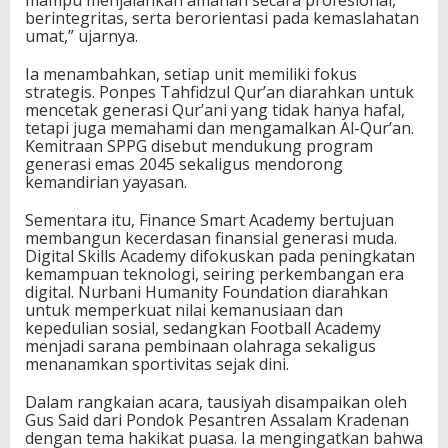
mampu menjalankan amanah secara profesional,
berintegritas, serta berorientasi pada kemaslahatan
umat,” ujarnya.
Ia menambahkan, setiap unit memiliki fokus
strategis. Ponpes Tahfidzul Qur’an diarahkan untuk
mencetak generasi Qur’ani yang tidak hanya hafal,
tetapi juga memahami dan mengamalkan Al-Qur’an.
Kemitraan SPPG disebut mendukung program
generasi emas 2045 sekaligus mendorong
kemandirian yayasan.
Sementara itu, Finance Smart Academy bertujuan
membangun kecerdasan finansial generasi muda.
Digital Skills Academy difokuskan pada peningkatan
kemampuan teknologi, seiring perkembangan era
digital. Nurbani Humanity Foundation diarahkan
untuk memperkuat nilai kemanusiaan dan
kepedulian sosial, sedangkan Football Academy
menjadi sarana pembinaan olahraga sekaligus
menanamkan sportivitas sejak dini.
Dalam rangkaian acara, tausiyah disampaikan oleh
Gus Said dari Pondok Pesantren Assalam Kradenan
dengan tema hakikat puasa. Ia mengingatkan bahwa