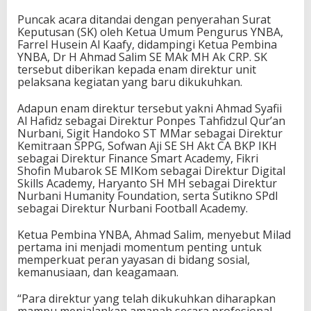
Puncak acara ditandai dengan penyerahan Surat
Keputusan (SK) oleh Ketua Umum Pengurus YNBA,
Farrel Husein Al Kaafy, didampingi Ketua Pembina
YNBA, Dr H Ahmad Salim SE MAk MH Ak CRP. SK
tersebut diberikan kepada enam direktur unit
pelaksana kegiatan yang baru dikukuhkan.
Adapun enam direktur tersebut yakni Ahmad Syafii
Al Hafidz sebagai Direktur Ponpes Tahfidzul Qur’an
Nurbani, Sigit Handoko ST MMar sebagai Direktur
Kemitraan SPPG, Sofwan Aji SE SH Akt CA BKP IKH
sebagai Direktur Finance Smart Academy, Fikri
Shofin Mubarok SE MIKom sebagai Direktur Digital
Skills Academy, Haryanto SH MH sebagai Direktur
Nurbani Humanity Foundation, serta Sutikno SPdI
sebagai Direktur Nurbani Football Academy.
Ketua Pembina YNBA, Ahmad Salim, menyebut Milad
pertama ini menjadi momentum penting untuk
memperkuat peran yayasan di bidang sosial,
kemanusiaan, dan keagamaan.
“Para direktur yang telah dikukuhkan diharapkan